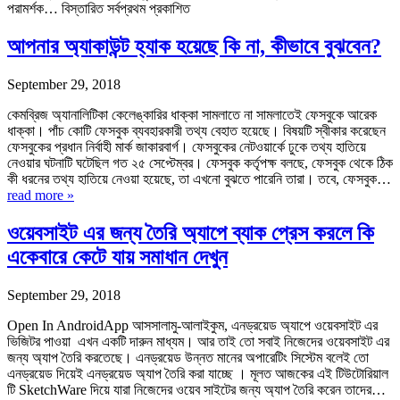
পরামর্শক… বিস্তারিত সর্বপ্রথম প্রকাশিত
আপনার অ্যাকাউন্ট হ্যাক হয়েছে কি না, কীভাবে বুঝবেন?
September 29, 2018
কেমব্রিজ অ্যানালিটিকা কেলেঙ্কারির ধাক্কা সামলাতে না সামলাতেই ফেসবুকে আরেক
ধাক্কা। পাঁচ কোটি ফেসবুক ব্যবহারকারী তথ্য বেহাত হয়েছে। বিষয়টি স্বীকার করেছেন
ফেসবুকের প্রধান নির্বাহী মার্ক জাকারবার্গ। ফেসবুকের নেটওয়ার্কে ঢুকে তথ্য হাতিয়ে
নেওয়ার ঘটনাটি ঘটেছিল গত ২৫ সেপ্টেম্বর। ফেসবুক কর্তৃপক্ষ বলছে, ফেসবুক থেকে ঠিক
কী ধরনের তথ্য হাতিয়ে নেওয়া হয়েছে, তা এখনো বুঝতে পারেনি তারা। তবে, ফেসবুক…
read more »
ওয়েবসাইট এর জন্য তৈরি অ্যাপে ব্যাক প্রেস করলে কি
একেবারে কেটে যায় সমাধান দেখুন
September 29, 2018
Open In AndroidApp আসসালামু-আলাইকুম, এনড্রয়েড অ্যাপে ওয়েবসাইট এর
ভিজিটর পাওয়া এখন একটি দারুন মাধ্যম। আর তাই তো সবাই নিজেদের ওয়েবসাইট এর
জন্য অ্যাপ তৈরি করতেছে। এনড্রয়েড উন্নত মানের অপারেটিং সিস্টেম বলেই তো
এনড্রয়েড দিয়েই এনড্রয়েড অ্যাপ তৈরি করা যাচ্ছে । মূলত আজকের এই টিউটোরিয়াল
টি SketchWare দিয়ে যারা নিজেদের ওয়েব সাইটের জন্য অ্যাপ তৈরি করেন তাদের…