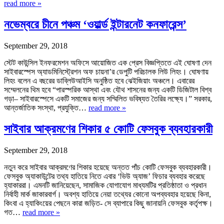
read more »
নভেম্বরে চীনে পঞ্চম ‘ওয়ার্ল্ড ইন্টারনেট কনফারেন্স’
September 29, 2018
স্টেট কাউন্সিল ইনফরমেশন অফিসে আয়োজিত এক প্রেস বিজ্ঞপ্তিতে এই ঘোষণা দেন
সাইবারস্পেস অ্যাডমিনিস্ট্রেশন অফ চায়না’র ডেপুটি পরিচালক লিউ লিহং। ঘোষণায়
লিহং বলেন এ বছরের ডাব্লিউআইসি অনুষ্ঠিত হবে ঝেইজিয়াং অঞ্চলে। এবারের
সম্মেলনের থিম হবে “পারস্পরিক আস্থা এবং যৌথ শাসনের জন্য একটি ডিজিটাল বিশ্ব
গড়া– সাইবারস্পেসে একটি সমাজের জন্য সম্মিলিত ভবিষ্যত তৈরির লক্ষ্যে।” সরকার,
আন্তর্জাতিক সংস্থা, প্রযুক্তি…
read more »
সাইবার আক্রমণের শিকার ৫ কোটি ফেসবুক ব্যবহারকারী
September 29, 2018
নতুন করে সাইবার আক্রমণের শিকার হয়েছে অন্তত পাঁচ কোটি ফেসবুক ব্যবহারকারী।
ফেসবুক অ্যাকাউন্টের তথ্য হাতিয়ে নিতে এবার ‘ভিউ অ্যাজ’ ফিচার ব্যবহার করেছে
হ্যাকাররা। এমনটি জানিয়েছেন, সামাজিক যোগাযোগ মাধ্যমটির প্রতিষ্ঠাতা ও প্রধান
নির্বাহী মার্ক জাকারবার্গ। অবশ্য হাতিয়ে নেয়া তথ্যের কোনো অপব্যবহার হয়েছে কিনা,
কিংবা এ হ্যাকিংয়ের পেছনে কারা জড়িত- সে ব্যাপারে কিছু জানায়নি ফেসবুক কর্তৃপক্ষ।
গত…
read more »