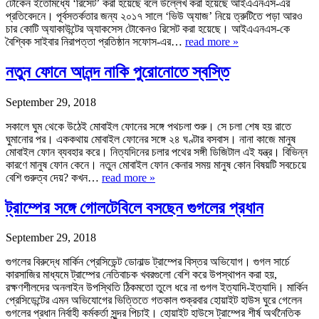
টোকেন ইতোমধ্যে ‘রিসেট’ করা হয়েছে বলে উল্লেখ করা হয়েছে আইএএনএস-এর
প্রতিবেদনে। পূর্বসতর্কতার জন্য ২০১৭ সালে ‘ভিউ অ্যাজ’ নিয়ে ত্রুটিতে পড়া আরও
চার কোটি অ্যাকাউন্টের অ্যাকসেস টোকেনও রিসেট করা হয়েছে। আইএএনএস-কে
বৈশ্বিক সাইবার নিরাপত্তা প্রতিষ্ঠান সফোস-এর…
read more »
নতুন ফোনে আনন্দ নাকি পুরোনোতে স্বস্তি
September 29, 2018
সকালে ঘুম থেকে উঠেই মোবাইল ফোনের সঙ্গে পথচলা শুরু। সে চলা শেষ হয় রাতে
ঘুমানোর পর। এককথায় মোবাইল ফোনের সঙ্গে ২৪ ঘণ্টার বসবাস। নানা কাজে মানুষ
মোবাইল ফোন ব্যবহার করে। নিত্যদিনের চলার পথের সঙ্গী ডিজিটাল এই যন্ত্র। বিভিন্ন
কারণে মানুষ ফোন কেনে। নতুন মোবাইল ফোন কেনার সময় মানুষ কোন বিষয়টি সবচেয়ে
বেশি গুরুত্ব দেয়? কখন…
read more »
ট্রাম্পের সঙ্গে গোলটেবিলে বসছেন গুগলের প্রধান
September 29, 2018
গুগলের বিরুদ্ধে মার্কিন প্রেসিডেন্ট ডোনাল্ড ট্রাম্পের বিস্তর অভিযোগ। গুগল সার্চে
কারসাজির মাধ্যমে ট্রাম্পের নেতিবাচক খবরগুলো বেশি করে উপস্থাপন করা হয়,
রক্ষণশীলদের অনলাইন উপস্থিতি ঠিকমতো তুলে ধরে না গুগল ইত্যাদি-ইত্যাদি। মার্কিন
প্রেসিডেন্টের এমন অভিযোগের ভিত্তিতে গতকাল শুক্রবার হোয়াইট হাউস ঘুরে গেলেন
গুগলের প্রধান নির্বাহী কর্মকর্তা সুন্দর পিচাই। হোয়াইট হাউসে ট্রাম্পের শীর্ষ অর্থনৈতিক