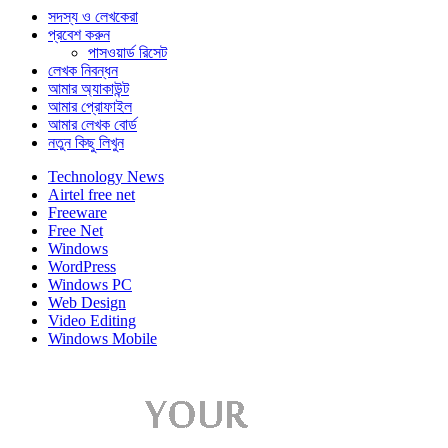
সদস্য ও লেখকেরা
প্রবেশ করুন
পাসওয়ার্ড রিসেট
লেখক নিবন্ধন
আমার অ্যাকাউন্ট
আমার প্রোফাইল
আমার লেখক বোর্ড
নতুন কিছু লিখুন
Technology News
Airtel free net
Freeware
Free Net
Windows
WordPress
Windows PC
Web Design
Video Editing
Windows Mobile