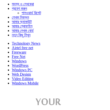
সদস্য ও লেখকেরা
প্রবেশ করুন
পাসওয়ার্ড রিসেট
লেখক নিবন্ধন
আমার অ্যাকাউন্ট
আমার প্রোফাইল
আমার লেখক বোর্ড
নতুন কিছু লিখুন
Technology News
Airtel free net
Freeware
Free Net
Windows
WordPress
Windows PC
Web Design
Video Editing
Windows Mobile