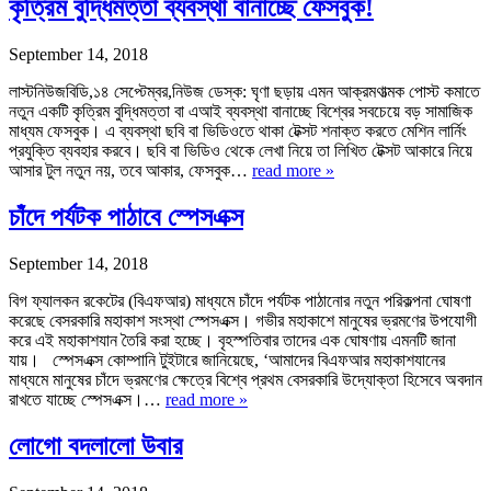
কৃত্রিম বুদ্ধিমত্তা ব্যবস্থা বানাচ্ছে ফেসবুক!
September 14, 2018
লাস্টনিউজবিডি,১৪ সেপ্টেম্বর,নিউজ ডেস্ক: ঘৃণা ছড়ায় এমন আক্রমণাত্মক পোস্ট কমাতে
নতুন একটি কৃত্রিম বুদ্ধিমত্তা বা এআই ব্যবস্থা বানাচ্ছে বিশ্বের সবচেয়ে বড় সামাজিক
মাধ্যম ফেসবুক। এ ব্যবস্থা ছবি বা ভিডিওতে থাকা টেক্সট শনাক্ত করতে মেশিন লার্নিং
প্রযুক্তি ব্যবহার করবে। ছবি বা ভিডিও থেকে লেখা নিয়ে তা লিখিত টেক্সট আকারে নিয়ে
আসার টুল নতুন নয়, তবে আকার, ফেসবুক…
read more »
চাঁদে পর্যটক পাঠাবে স্পেসএক্স
September 14, 2018
বিগ ফ্যালকন রকেটের (বিএফআর) মাধ্যমে চাঁদে পর্যটক পাঠানোর নতুন পরিকল্পনা ঘোষণা
করেছে বেসরকারি মহাকাশ সংস্থা স্পেসএক্স। গভীর মহাকাশে মানুষের ভ্রমণের উপযোগী
করে এই মহাকাশযান তৈরি করা হচ্ছে। বৃহস্পতিবার তাদের এক ঘোষণায় এমনটি জানা
যায়। স্পেসএক্স কোম্পানি টুইটারে জানিয়েছে, ‘আমাদের বিএফআর মহাকাশযানের
মাধ্যমে মানুষের চাঁদে ভ্রমণের ক্ষেত্রে বিশ্বে প্রথম বেসরকারি উদ্যোক্তা হিসেবে অবদান
রাখতে যাচ্ছে স্পেসএক্স।…
read more »
লোগো বদলালো উবার