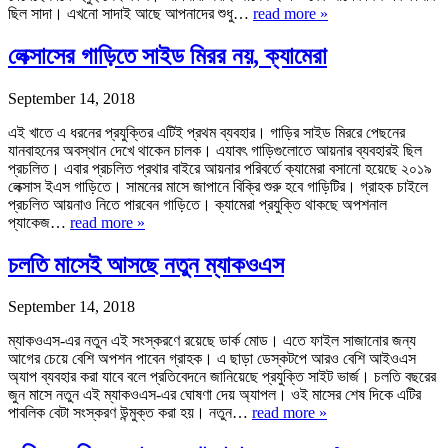
ছিল সাদা। এখনো সাদাই আছে আপনাদের শুধু…
read more »
লেক্সাসের গাড়িতে সাইড মিরর নয়, ক্যামেরা
September 14, 2018
এই খাতে এ ধরনের প্রযুক্তির এটিই প্রথম ব্যবহার। গাড়ির সাইড মিররে পেছনের
যানবাহনের অবস্থান দেখে থাকেন চালক। এযাবৎ গাড়িগুলোতে আয়নার ব্যবহারই ছিল
প্রচলিত। এবার প্রচলিত প্রথার বাইরে আয়নার পরিবর্তে ক্যামেরা বসানো হয়েছে ২০১৯
লেক্সাস ইএস গাড়িতে। সামনের মাসে জাপানে বিক্রি শুরু হবে গাড়িটির। গ্রাহক চাইলে
প্রচলিত আয়নাও নিতে পারবেন গাড়িতে। ক্যামেরা প্রযুক্তি থাকছে অপশনাল
প্যাকেজ…
read more »
চলতি মাসেই আসছে নতুন ম্যাকওএস
September 14, 2018
ম্যাকওএস-এর নতুন এই সংস্করণে রয়েছে ডার্ক মোড। এতে ফাইল সাজানোর জন্য
আগের চেয়ে বেশি অপশন পাবেন গ্রাহক। এ ছাড়া ডেস্কটপে আরও বেশি আইওএস
অ্যাপ ব্যবহার করা যাবে বলে প্রতিবেদনে জানিয়েছে প্রযুক্তি সাইট ভার্জ। চলতি বছরের
জুন মাসে নতুন এই ম্যাকওএস-এর ঘোষণা দেয় অ্যাপল। ওই মাসের শেষ দিকে এটির
পাবলিক বেটা সংস্করণ উন্মুক্ত করা হয়। নতুন…
read more »