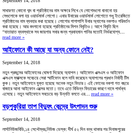
September 14, 2018
সাধারণত কোনো শব্দ বা প্রতিষ্ঠানের নাম অক্ষরে লিখে যে লোগোগুলো বানানো হয়
সেগুলোকে বলা হয় ওয়ার্ডমার্ক লোগো। এবার উবারের ওয়ার্ডমার্ক লোগোতে শুধু ইংরেজিতে
প্রতিষ্ঠানের নাম ব্যবহার করা হয়েছে। লোগোর পাশাপাশি উবার অ্যাপের নকশাও পরিবর্তন
করা হয়েছে। আর বদলানো হয়েছে প্রতিষ্ঠানের মিশন বিবৃতিও। আগে বিবৃতি ছিল
“যাতায়াত ব্যবস্থাকে সব জায়গায় সবার জন্য প্রবাহমান পানির মতোই নির্ভরযোগ্য…
read more »
আইফোনে কী আছে যা অন্য ফোনে নেই?
September 14, 2018
নতুন প্রজন্মের আইফোনের ঘোষণা দিয়েছে অ্যাপল। আইফোন এক্সএস ও আইফোন
এক্সএস ম্যাক্সকে সবেচয়ে সেরা স্মার্টফোন বলে দাবি করেছেন অ্যাপলের প্রধান নির্বাহী টিম
কুক। নতুন আইফোনে যুক্ত হয়েছে অনেক নতুন ফিচার। এই ফোনের নকশা গত বছরে
বাজারে আনা আইফোন এক্সের মতো। তবে এতে বিভিন্ন ফিচারের কারণে দামে পার্থক্য
এসেছে। নতুন আইফোনে সবচেয়ে বড় উন্নতি বলতে এর…
read more »
বড়পুকুরিয়া তাপ বিদ্যুৎ কেন্দ্রে উৎপাদন শুরু
September 14, 2018
লাস্টনিউজবিডি,১৪ সেপ্টেম্বর,নিউজ ডেস্ক: দীর্ঘ ৫২ দিন বন্ধ থাকার পর দিনাজপুরের