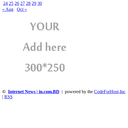
24
25
26
27
28
29
30
« Aug
Oct »
©
Internet News | in.com.BD
| powered by the
CodeForHost,Inc
|
RSS