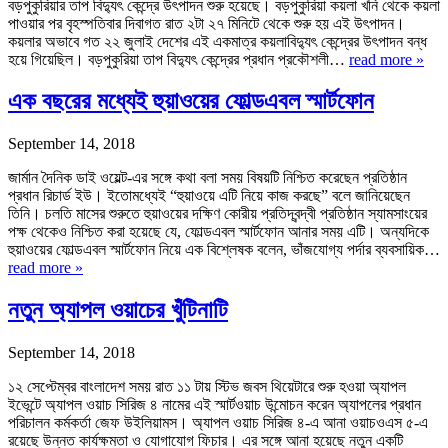
বড়পুকুরিয়ার তাপ বিদ্যুৎ কেন্দ্রে উৎপাদন শুরু হয়েছে। বড়পুকুরিয়া কয়লা খনি থেকে কয়লা
পাওয়ার পর বৃহস্পতিবার দিবাগত রাত ২টা ২৭ মিনিটে থেকে শুরু হয় এই উৎপাদন।
কয়লার অভাবে গত ২২ জুলাই দেশের এই একমাত্র কয়লাবিদ্যুৎ কেন্দ্রের উৎপাদন বন্ধ
হয়ে গিয়েছিল। বড়পুকুরিয়া তাপ বিদ্যুৎ কেন্দ্রের প্রধান প্রকৌশলী…
read more »
এক বছরের মধ্যেই হুয়াওয়ের ফোল্ডএবল স্মার্টফোন
September 14, 2018
জার্মান দৈনিক ডাই ওয়েল্ট-এর সঙ্গে কথা বলা সময় বিষয়টি নিশ্চিত করেছেন প্রতিষ্ঠান
প্রধান রিচার্ড ইউ। ইতোমধ্যেই “হুয়াওয়ে এটি নিয়ে কাজ করছে” বলে জানিয়েছেন
তিনি। চলতি মাসের শুরুতে হুয়াওয়ের দক্ষিণ কোরীয় প্রতিদ্বন্দ্বী প্রতিষ্ঠান স্যামসাংয়ের
পক্ষ থেকেও নিশ্চিত করা হয়েছে যে, ফোল্ডএবল স্মার্টফোন আনার সময় এটি। অন্যদিকে
হুয়াওয়ের ফোল্ডএবল স্মার্টফোন নিয়ে এক বিশ্লেষক বলেন, ভাঁজযোগ্য পর্দার ব্যবসায়িক…
read more »
নতুন অ্যাপল ওয়াচের খুঁটিনাটি
September 14, 2018
১২ সেপ্টেম্বর বাংলাদেশ সময় রাত ১১ টায় স্টিভ জবস থিয়েটারে শুরু হওয়া অ্যাপল
ইভেন্টে অ্যাপল ওয়াচ সিরিজ ৪ নামের এই স্মার্টওয়াচ উন্মোচন করেন অ্যাপলের প্রধান
পরিচালন কর্মকর্তা জেফ উইলিয়ামস। অ্যাপল ওয়াচ সিরিজ ৪-এ আনা ওয়াচওএস ৫-এ
রয়েছে উন্নত কার্যক্ষমতা ও যোগাযোগ ফিচার। এর সঙ্গে আনা হয়েছে নতুন একটি