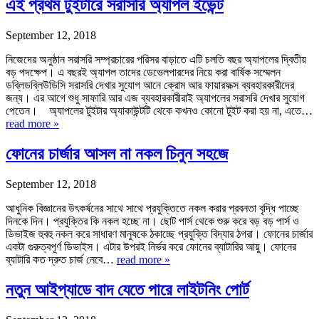
এই প্রথম টুইটারে সরাসরি অ্যাপল ইভেন্ট
September 12, 2018
নিজেদের অনুষ্ঠান সরাসরি সম্প্রচারের পরিসর বাড়াতে এটি চলতি বছর অ্যাপলের দ্বিতীয়
বড় পদক্ষেপ। এ বছরই অ্যাপল তাদের ডেভেলপারদের নিয়ে করা বার্ষিক সম্মেলন
ডব্লিডব্লিউডিসি সরাসরি দেখার সুযোগ আনে ক্রোম আর ফায়ারফক্স ব্যবহারকারীদের
জন্য। এর আগে শুধু সাফারি আর এজ ব্যবহারকারীরাই অ্যাপলের সরাসরি দেখার সুযোগ
পেতেন। অ্যাপলের টুইটার অ্যাকাউন্টটি থেকে কখনও কোনো টুইট করা হয় না, এতে…
read more »
ফোনের চার্জার আসল না নকল চিনুন সহজে
September 12, 2018
আধুনিক বিজ্ঞানের উৎকর্ষনের সাথে সাথে প্রযুক্তিতে নকল করার প্রবনতা বৃদ্ধি পাচ্ছে
দিনকে দিন। প্রযুক্তির কি নকল হচ্ছে না। ছোট পার্স থেকে শুরু করে বড় বড় পার্স ও
ডিভাইজ হুবহু নকল করে সাধারণ মানুষকে ঠকাচ্ছে প্রযুক্তি বিদ্যার ঠগরা। ফোনের চার্জার
একটা গুরুত্বপূর্ণ ডিভাইস। এটার উপরই নির্ভর করে ফোনের ব্যাটারির আয়ু। ফোনের
ব্যাটারি কত দ্রুত চার্জ নেবে…
read more »
নতুন আইপ্যাডে বাদ যেতে পারে লাইটনিং পোর্ট