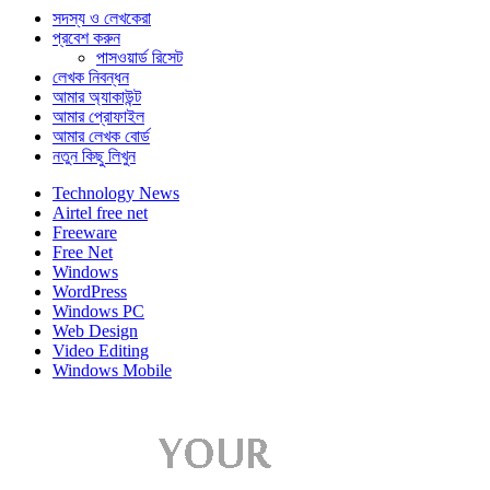
সদস্য ও লেখকেরা
প্রবেশ করুন
পাসওয়ার্ড রিসেট
লেখক নিবন্ধন
আমার অ্যাকাউন্ট
আমার প্রোফাইল
আমার লেখক বোর্ড
নতুন কিছু লিখুন
Technology News
Airtel free net
Freeware
Free Net
Windows
WordPress
Windows PC
Web Design
Video Editing
Windows Mobile