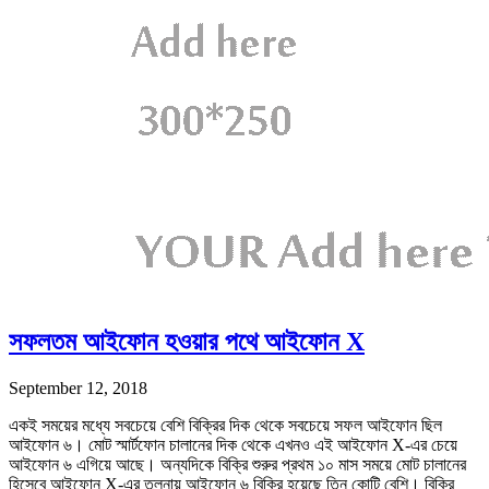
সফলতম আইফোন হওয়ার পথে আইফোন X
September 12, 2018
একই সময়ের মধ্যে সবচেয়ে বেশি বিক্রির দিক থেকে সবচেয়ে সফল আইফোন ছিল
আইফোন ৬। মোট স্মার্টফোন চালানের দিক থেকে এখনও এই আইফোন X-এর চেয়ে
আইফোন ৬ এগিয়ে আছে। অন্যদিকে বিক্রি শুরুর প্রথম ১০ মাস সময়ে মোট চালানের
হিসেবে আইফোন X-এর তুলনায় আইফোন ৬ বিক্রি হয়েছে তিন কোটি বেশি। বিক্রি