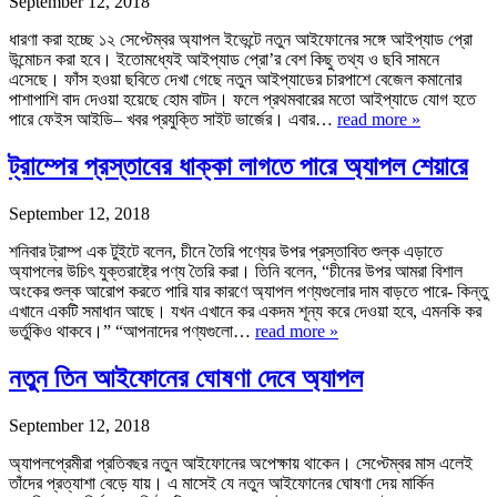
September 12, 2018
ধারণা করা হচ্ছে ১২ সেপ্টেম্বর অ্যাপল ইভেন্টে নতুন আইফোনের সঙ্গে আইপ্যাড প্রো
উন্মোচন করা হবে। ইতোমধ্যেই আইপ্যাড প্রো’র বেশ কিছু তথ্য ও ছবি সামনে
এসেছে। ফাঁস হওয়া ছবিতে দেখা গেছে নতুন আইপ্যাডের চারপাশে বেজেল কমানোর
পাশাপাশি বাদ দেওয়া হয়েছে হোম বাটন। ফলে প্রথমবারের মতো আইপ্যাডে যোগ হতে
পারে ফেইস আইডি– খবর প্রযুক্তি সাইট ভার্জের। এবার…
read more »
ট্রাম্পের প্রস্তাবের ধাক্কা লাগতে পারে অ্যাপল শেয়ারে
September 12, 2018
শনিবার ট্রাম্প এক টুইটে বলেন, চীনে তৈরি পণ্যের উপর প্রস্তাবিত শুল্ক এড়াতে
অ্যাপলের উচিৎ যুক্তরাষ্ট্রে পণ্য তৈরি করা। তিনি বলেন, “চীনের উপর আমরা বিশাল
অংকের শুল্ক আরোপ করতে পারি যার কারণে অ্যাপল পণ্যগুলোর দাম বাড়তে পারে- কিন্তু
এখানে একটি সমাধান আছে। যখন এখানে কর একদম শূন্য করে দেওয়া হবে, এমনকি কর
ভর্তুকিও থাকবে।” “আপনাদের পণ্যগুলো…
read more »
নতুন তিন আইফোনের ঘোষণা দেবে অ্যাপল
September 12, 2018
অ্যাপলপ্রেমীরা প্রতিবছর নতুন আইফোনের অপেক্ষায় থাকেন। সেপ্টেম্বর মাস এলেই
তাঁদের প্রত্যাশা বেড়ে যায়। এ মাসেই যে নতুন আইফোনের ঘোষণা দেয় মার্কিন