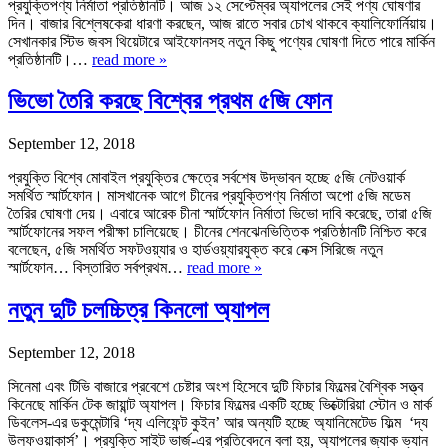
প্রযুক্তিপণ্য নির্মাতা প্রতিষ্ঠানটি। আজ ১২ সেপ্টেম্বর অ্যাপলের সেই পণ্য ঘোষণার
দিন। বাজার বিশ্লেষকেরা ধারণা করছেন, আজ রাতে সবার চোখ থাকবে ক্যালিফোর্নিয়ায়।
সেখানকার স্টিভ জবস থিয়েটারে আইফোনসহ নতুন কিছু পণ্যের ঘোষণা দিতে পারে মার্কিন
প্রতিষ্ঠানটি।…
read more »
ভিভো তৈরি করছে বিশ্বের প্রথম ৫জি ফোন
September 12, 2018
প্রযুক্তি বিশ্বে মোবাইল প্রযুক্তির ক্ষেত্রে সর্বশেষ উদ্ভাবন হচ্ছে ৫জি নেটওয়ার্ক
সমর্থিত স্মার্টফোন। মাসখানেক আগে চীনের প্রযুক্তিপণ্য নির্মাতা অপো ৫জি মডেম
তৈরির ঘোষণা দেয়। এবারে আরেক চীনা স্মার্টফোন নির্মাতা ভিভো দাবি করেছে, তারা ৫জি
স্মার্টফোনের সফল পরীক্ষা চালিয়েছে। চীনের শেনঝেনভিত্তিক প্রতিষ্ঠানটি নিশ্চিত করে
বলেছেন, ৫জি সমর্থিত সফটওয়্যার ও হার্ডওয়্যারযুক্ত করে নেক্স সিরিজে নতুন
স্মার্টফোন… বিস্তারিত সর্বপ্রথম…
read more »
নতুন দুটি চলচ্চিত্র কিনলো অ্যাপল
September 12, 2018
সিনেমা এবং টিভি বাজারে প্রবেশে চেষ্টার অংশ হিসেবে দুটি ফিচার ফিল্মের বৈশ্বিক সত্ত্ব
কিনেছে মার্কিন টেক জায়ান্ট অ্যাপল। ফিচার ফিল্মের একটি হচ্ছে ভিক্টোরিয়া স্টোন ও মার্ক
ডিবলেস-এর ডকুমেন্টারি ‘দ্য এলিফেন্ট কুইন’ আর অন্যটি হচ্ছে অ্যানিমেটেড ফিল্ম ‘দ্য
উলফওয়াকার্স’। প্রযুক্তি সাইট ভার্জ-এর প্রতিবেদনে বলা হয়, অ্যাপলের জ্যাক ভ্যান