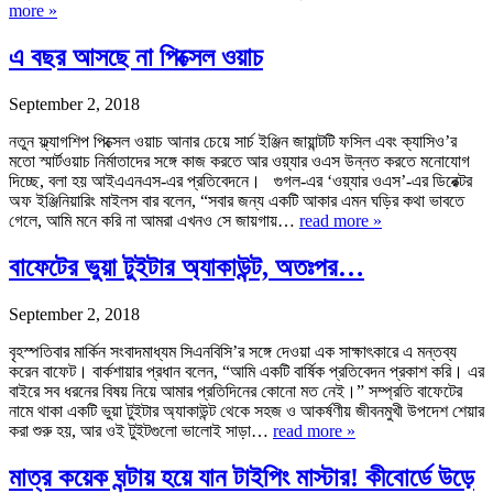
more »
এ বছর আসছে না পিক্সেল ওয়াচ
September 2, 2018
নতুন ফ্ল্যাগশিপ পিক্সেল ওয়াচ আনার চেয়ে সার্চ ইঞ্জিন জায়ান্টটি ফসিল এবং ক্যাসিও’র
মতো স্মার্টওয়াচ নির্মাতাদের সঙ্গে কাজ করতে আর ওয়্যার ওএস উন্নত করতে মনোযোগ
দিচ্ছে, বলা হয় আইএএনএস-এর প্রতিবেদনে। গুগল-এর ‘ওয়্যার ওএস’-এর ডিরেক্টর
অফ ইঞ্জিনিয়ারিং মাইলস বার বলেন, “সবার জন্য একটি আকার এমন ঘড়ির কথা ভাবতে
গেলে, আমি মনে করি না আমরা এখনও সে জায়গায়…
read more »
বাফেটের ভুয়া টুইটার অ্যাকাউন্ট, অতঃপর…
September 2, 2018
বৃহস্পতিবার মার্কিন সংবাদমাধ্যম সিএনবিসি’র সঙ্গে দেওয়া এক সাক্ষাৎকারে এ মন্তব্য
করেন বাফেট। বার্কশায়ার প্রধান বলেন, “আমি একটি বার্ষিক প্রতিবেদন প্রকাশ করি। এর
বাইরে সব ধরনের বিষয় নিয়ে আমার প্রতিদিনের কোনো মত নেই।” সম্প্রতি বাফেটের
নামে থাকা একটি ভুয়া টুইটার অ্যাকাউন্ট থেকে সহজ ও আকর্ষণীয় জীবনমুখী উপদেশ শেয়ার
করা শুরু হয়, আর ওই টুইটগুলো ভালোই সাড়া…
read more »
মাত্র কয়েক ঘন্টায় হয়ে যান টাইপিং মাস্টার! কীবোর্ডে উড়ে