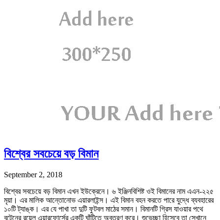
বিশ্বের সবচেয়ে বড় বিমান
September 2, 2018
বিশ্বের সবচেয়ে বড় বিমান এখন ইউক্রেনে। ৬ ইঞ্জিনবিশিষ্ট ওই বিমানের নাম এএন-২২৫
মৃয়া। এর মালিক আন্তোনোভ এয়ারলাইন্স। এই বিমান বহন করতে পারে যুদ্ধে ব্যবহারের
১০টি ট্যাঙ্ক। এর যে পাখা তা দুটি ফুটবল মাঠের সমান। বিমানটি গ্রিস যাওয়ার পথে
বৃটেনের রয়েল এয়ারফোর্সের একটি ঘাঁটিতে অবতরণ করে। শুভেচ্ছা হিসেবে তা সেখানে