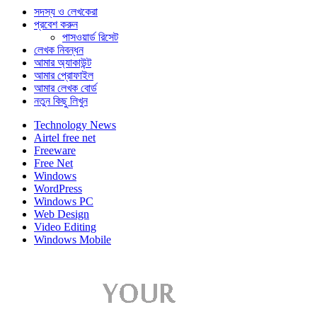
সদস্য ও লেখকেরা
প্রবেশ করুন
পাসওয়ার্ড রিসেট
লেখক নিবন্ধন
আমার অ্যাকাউন্ট
আমার প্রোফাইল
আমার লেখক বোর্ড
নতুন কিছু লিখুন
Technology News
Airtel free net
Freeware
Free Net
Windows
WordPress
Windows PC
Web Design
Video Editing
Windows Mobile