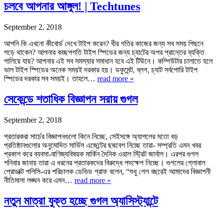
চলবে আপনার আঙ্গুল! | Techtunes
September 2, 2018
আপনি কি এখনো কীবোর্ড দেখে টাইপ করেন? ধীর গতির কাজের জন্য সব সময় পিছনে
পড়ে থাকেন? আপনার কচ্ছপগতি টাইপ স্পিডের জন্য চ্যাটের অপর প্রান্তের ব্যক্তি
পালিয়ে যায়? আপনার এই সব সমস্যার সমাধান হবে এই টিউনে। কম্পিউটার চালাতে হলে
ভাল টাইপ স্পিডের অনেক সময়ই দরকার হয়। ডকুমেন্ট, ব্লগ, চ্যাট সর্বপোরি টাইপ
স্পিডের দরকার সব সময়ই। তাহলে…
read more »
সেকেন্ডে শতাধিক বিজ্ঞাপন সরায় গুগল
September 2, 2018
প্রতারকরা সার্চের বিজ্ঞাপনগুলো কিনে নিচ্ছে, সেইসঙ্গে অ্যাপলের মতো বড়
প্রতিষ্ঠানগুলোর অনুমোদিত সার্ভিস এজেন্টের ছদ্মবেশ নিচ্ছে তারা- সম্প্রতি এমন খবর
প্রকাশ করে ব্যবসা-বাণিজ্যবিষয়ক মার্কিন দৈনিক ওয়াল স্ট্রিট জার্নাল। এরপর গুগল
শনিবার জানায় তারা এ ধরনের প্রতারকদের বিরুদ্ধে পদক্ষেপ নিচ্ছে। গুগলের গ্লোবাল
প্রোডাক্ট পলিসি-এর পরিচালক ডেভিড গ্রাফ বলেন, “শুধু গেল বছরেই আমাদের বিজ্ঞাপনী
নীতিমালা লঙ্ঘন করে এমন…
read more »
নতুন মাত্রা যুক্ত হচ্ছে গুগল অ্যাসিস্ট্যান্টে