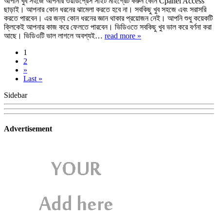
আপনি খুব সহজে আপনার ওয়ার্ডপ্রেস সাইট মাইগ্রেট করুন কোন Cpanel Access
ছাড়াই। আপনার কোন ধরনের ঝামেলা করতে হবে না। সবকিছু খুব সহজে এবং সরাসরি
করতে পারবেন। এর জন্য কোন ধরনের জ্ঞান থাকার প্রয়োজন নেই। আপনি শুধু কয়েকটি
ক্লিকেই আপনার কাজ করে ফেলতে পারবেন। ভিডিওতে সবকিছু খুব ভাল করে বর্ণনা করা
আছে। ভিডিওটি ভাল লাগলে অবশ্যই…
read more »
1
2
»
Last »
Sidebar
Advertisement