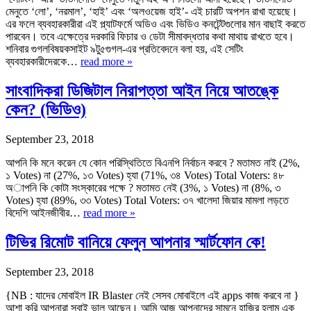
মেনুতে ‘লো’, ‘নরমাল’, ‘হাই’ এবং ‘অলওয়েজ হাই’- এই চারটি অপশন রাখা হয়েছে।
এর ফলে ব্যবহারকারীরা এই প্ল্যাটফর্মে অডিও এবং ভিডিও কনটেন্টগুলোর মান বাছাই করতে
পারবেন। তবে এক্ষেত্রে দরকারি ফিচার ও ডেটা সীমাবদ্ধতার কথা মাথায় রাখতে হবে।
শনিবার গুগলবিষয়কসাইট ৯টু৫গুগল-এর প্রতিবেদনে বলা হয়, এই সেটিং
ব্যবহারকারীদেরকে…
read more »
সাংবাদিকরা ডিজিটাল নিরাপত্তা আইন নিয়ে আতঙ্কে
কেন? (ভিডিও)
September 23, 2018
আপনি কি মনে করেন যে কোন পরিস্থিতিতে বিএনপি নির্বাচন করবে ? মতামত নাই (2%,
১ Votes) না (27%, ১৩ Votes) হ্যা (71%, ৩৪ Votes) Total Voters: ৪৮
অাপনি কি কোটা সংস্কারের পক্ষে ? মতামত নেই (3%, ১ Votes) না (8%, ৩
Votes) হ্যা (89%, ৩৩ Votes) Total Voters: ৩৭ খালেদা জিয়ার মামলা লড়তে
বিদেশি আইনজীবীর…
read more »
টিভির রিমোট বানিয়ে ফেলুন আপনার স্মার্টফোন কে!
September 23, 2018
{NB : যাদের মোবাইল IR Blaster নেই সেসব মোবাইলে এই apps কাজ করবে না }
আশা করি আপনারা সবাই ভাল আছেন। আমি আজ আপনাদের সামনে হাজির হলাম এক