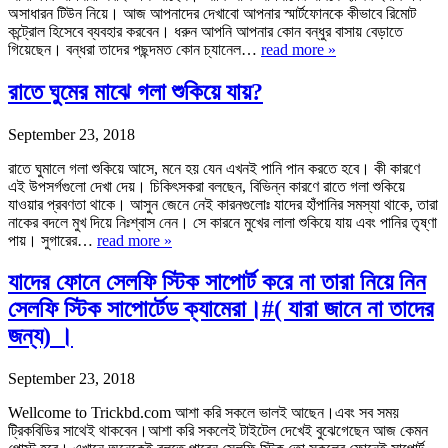
অসাধারন টিউন নিয়ে। আজ আপনাদের দেখাবো আপনার স্মার্টফোনকে কীভাবে রিমোট
কন্ট্রোল হিসেবে ব্যবহার করবেন। ধরুন আপনি আপনার কোন বন্ধুর বাসায় বেড়াতে
গিয়েছেন। বন্ধরা তাদের পছন্দমত কোন চ্যানেল…
read more »
রাতে ঘুমের মাঝে গলা শুকিয়ে যায়?
September 23, 2018
রাতে ঘুমালে গলা শুকিয়ে আসে, মনে হয় যেন এখনই পানি পান করতে হবে। কী কারণে
এই উপসর্গগুলো দেখা দেয়। চিকিৎসকরা বলছেন, বিভিন্ন কারণে রাতে গলা শুকিয়ে
যাওয়ার প্রবণতা থাকে। আসুন জেনে নেই কারনগুলোঃ যাদের হাঁপানির সমস্যা থাকে, তারা
নাকের বদলে মুখ দিয়ে নিঃশ্বাস নেন। সে কারনে মুখের লালা শুকিয়ে যায় এবং পানির তৃষ্ণা
পায়। সুগারের…
read more »
যাদের ফোনে সেলফি স্টিক সাপোর্ট করে না তারা নিয়ে নিন
সেলফি স্টিক সাপোর্টেড ক্যামেরা।#( যারা জানে না তাদের
জন্য) ।
September 23, 2018
Wellcome to Trickbd.com আশা করি সকলে ভালই আছেন।এবং সব সময়
ট্রিকবিডির সাথেই থাকবেন।আশা করি সকলেই টাইটেল দেখেই বুঝেগেছেন আজ কেমন