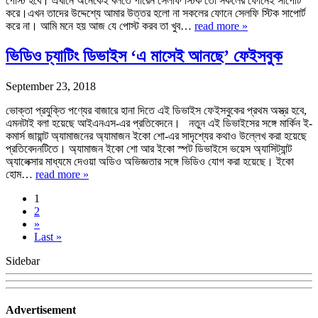
পোস্ট হবে। এখানে অনেকেই বলতে পারেন সেলফি স্টিক তো সকলের ফোনেই সাপোর্ট
করে।এখন তাদের উদ্দেশ্যে আমার উত্তর হলো না সকলের ফোনে সেলফি স্টিক সাপোর্ট
করে না। আমি মনে হয় আজ যে পোস্ট করব তা খুব…
read more »
ভিডিও চ্যাটিং ডিভাইস ‘এ মাসেই আনছে’ ফেইসবুক
September 23, 2018
ভোক্তা প্রযুক্তি পণ্যের বাজারে হানা দিতে এই ডিভাইস ফেইসবুকের প্রথম অস্ত্র হবে,
এমনটাই বলা হয়েছে আইএনএস-এর প্রতিবেদনে। নতুন এই ডিভাইসের সঙ্গে মার্কিন ই-
কমার্স জায়ান্ট অ্যামাজনের অ্যামাজন ইকো শো-এর সাদৃশ্যের কথাও উল্লেখ করা হয়েছে
প্রতিবেদনটিতে। অ্যামাজন ইকো শো আর ইকো স্পট ডিভাইসে ভয়েস অ্যাসিট্যান্ট
অ্যালেক্সার মাধ্যমে দেওয়া অডিও অভিজ্ঞতার সঙ্গে ভিডিও যোগ করা হয়েছে। ইকো
হোম…
read more »
1
2
»
Last »
Sidebar
Advertisement