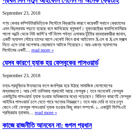
প্রথম দিন নতুন আইফোন পেলেন না অনেক ক্রেতাই
September 23, 2018
পণ্য কেনার কম্পিউটারভিত্তিক সিস্টেমে বিভ্রাটের কারণে কয়েকটি স্থানে ক্রেতাদের
এমন বিড়ম্বনায় পড়তে হয়েছে বলে জানিয়েছে ব্লুমবার্গ। যুক্তরাষ্ট্রের ক্যালিফোর্নিয়ার
পালো অল্টো থেকে নিউ জার্সি’র শর্ট হিলস পর্যন্ত এলাকার টুইটার ব্যবহারকারীরা জানান,
একটি অ্যাপল স্টোরে তাদের আগে থেকেই কিনে রাখা আইফোন Xএস বা Xএস ম্যাক্স
নিতে এসে তারা অপেক্ষার বেড়াজালে আটকে গিয়েছেন। আর এজন্য অ্যাপলের
সিস্টেমের একটি…
read more »
যেসব কারণে হ্যাক হয় ফেসবুকের পাসওয়ার্ড
September 23, 2018
তথ্য-প্রযুক্তির উন্নয়নের ফলে জনপ্রিয় হয়ে উঠছে সামাজিক যোগাযোগের
মাধ্যমগুলো। আর সেই তালিকায় প্রথমেই আছে ফেসবুক। তবে অনেকেই ফেসবুক
একাউন্টের পাসওয়ার্ড হ্যাক হওয়ার অভিজ্ঞতার মধ্যে পড়েছেন। বিভিন্ন কারণেই ফেসবুক
আইডির পাসওয়ার্ড চলে যেতে পারে অন্যের নিয়ন্ত্রণে। তবে আর দেরি না তরে চলুন
জেনে নেই ফেসবুক পাসওয়ার্ড হ্যাক হওয়ার কিছু কারণ সম্পর্কে- ১. একাউন্ট ফিশিংএই
প্রক্রিয়ায় হ্যাকার…
read more »
কাজে রাজনীতি আনবেন না: গুগল প্রধান