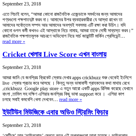
September 23, 2018
এতে পিচাই বলেন, “আমরা কোনো রাজনৈতিক এজেন্ডাকে সমর্থনের জন্য আমাদের
পণ্যগুলো পক্ষপাতদুষ্ট করব না। আমাদের উপর ব্যবহারকারীরা যে আস্থা রাখেন তা
আমাদের সর্বোত্তম সম্পদ আর আমাদের অবশ্যই সবসময় এটি রক্ষা করা উচিৎ। যদি
কোনো গুগল কর্মী কখনও এই আস্থাকে নিচে নামায়, আমরা তাকে দোষী সাব্যস্ত করব।”
রাজনৈতিক পক্ষপাতমূলক আচরণে অভিযোগ নিয়ে সার্চ জায়ান্টটি মার্কিন প্রেসিডেন্ট…
read more »
Cricket খেলার Live Score এখন বাংলায়
September 23, 2018
আমরা জানি যে জনপ্রিয় ক্রিকেট স্কোর দেখার apps crickbuzz শুরু থেকেই ইংলিশে
live স্কোর প্রচার করে আসছে । কিন্তু অন্য ভাষাবাসী গ্রাহকদের কথা মাথায় রেখে
,crickbuzz Google play store এ নতুন আরো একটি apps রিলিজ করেছে যেখানে
বাংলা ,তামিল সহ দক্ষিণ এশিয়ার জনপ্রিয় কিছু ভাষা support করে । এশিয়া কাপ
চলছে সবাই কমবেশি খেলা দেখবেন…
read more »
ইউটিউব মিউজিকে এবার অডিও স্ট্রিমিং ফিচার
September 23, 2018
‘সেটিংস’ আর ‘ডাউনলোড’ মেনুতে নতুন এই অপশনগুলো আনা হয়েছে। ডাউনলোড