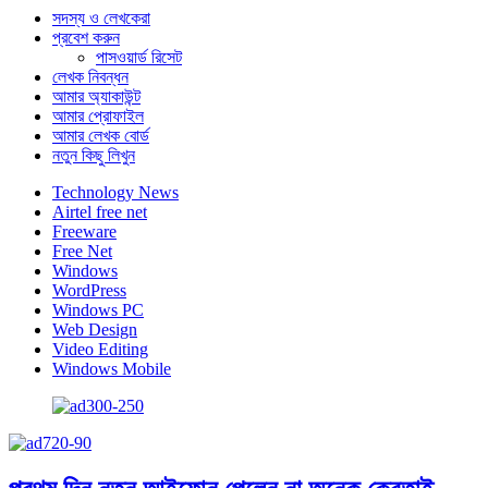
সদস্য ও লেখকেরা
প্রবেশ করুন
পাসওয়ার্ড রিসেট
লেখক নিবন্ধন
আমার অ্যাকাউন্ট
আমার প্রোফাইল
আমার লেখক বোর্ড
নতুন কিছু লিখুন
Technology News
Airtel free net
Freeware
Free Net
Windows
WordPress
Windows PC
Web Design
Video Editing
Windows Mobile