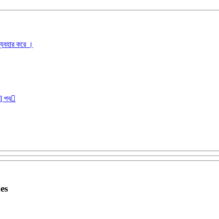
ব্যবহার করে ।
r] পব
nes