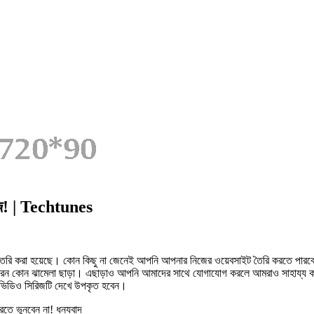
জে! | Techtunes
াল তৈরি করা হয়েছে। কোন কিছু না জেনেই আপনি আপনার নিজের ওয়েবসাইট তৈরি করতে পারবে
রেন কোন ঝামেলা ছাড়া। এছাড়াও আপনি আমাদের সাথে যোগাযোগ করলে আমরাও সাহায্য করব
ভিডিও সিরিজটি দেখে উপকৃত হবেন।
তে ভুনবেন না! ধন্যবাদ