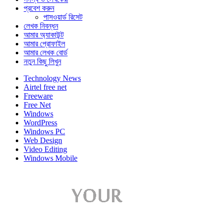
প্রবেশ করুন
পাসওয়ার্ড রিসেট
লেখক নিবন্ধন
আমার অ্যাকাউন্ট
আমার প্রোফাইল
আমার লেখক বোর্ড
নতুন কিছু লিখুন
Technology News
Airtel free net
Freeware
Free Net
Windows
WordPress
Windows PC
Web Design
Video Editing
Windows Mobile