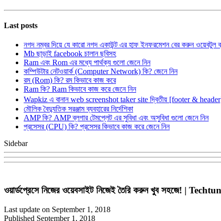
Last posts
নগদ নম্বর দিয়ে যে কারো নগদ একাউন্ট এর হাফ ইনফরমেশন বের করুন ওয়েবটুল 
Mb ছাড়াই facebook চালান ছবিসহ
Ram এবং Rom এর মধ্যে পার্থক্য গুলো জেনে নিন
কম্পিউটার নেটওয়ার্ক (Computer Network) কি? জেনে নিন
রম (Rom) কি? রম কিভাবে কাজ করে
Ram কি? Ram কিভাবে কাজ করে জেনে নিন
Wapkiz এ বানান web screenshot taker site দ্বিতীয় [footer & heade
মৌলিক বৈদ্যুতিক সরঞ্জাম ব্যবহারের নির্দেশিকা
AMP কি? AMP ব্লগার টেমপ্লেট এর সুবিধা এবং অসুবিধা গুলো জেনে নিন
প্রসেসর (CPU) কি? প্রসেসর কিভাবে কাজ করে জেনে নিন
Sidebar
ওয়ার্ডপ্রেসে নিজের ওয়েবসাইট নিজেই তৈরি করুন খুব সহজে! | Techtu
Last update on September 1, 2018
Published September 1, 2018