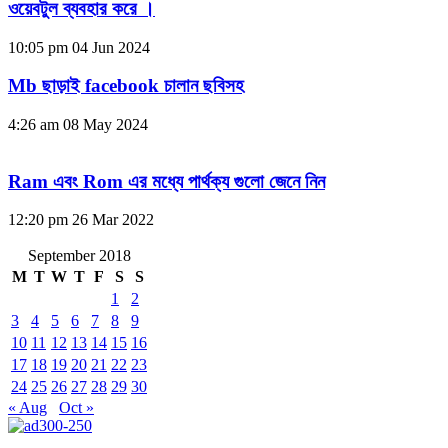
ওয়েবটুল ব্যবহার করে ।
10:05 pm
04 Jun 2024
Mb ছাড়াই facebook চালান ছবিসহ
4:26 am
08 May 2024
Ram এবং Rom এর মধ্যে পার্থক্য গুলো জেনে নিন
12:20 pm
26 Mar 2022
September 2018
M
T
W
T
F
S
S
1
2
3
4
5
6
7
8
9
10
11
12
13
14
15
16
17
18
19
20
21
22
23
24
25
26
27
28
29
30
« Aug
Oct »