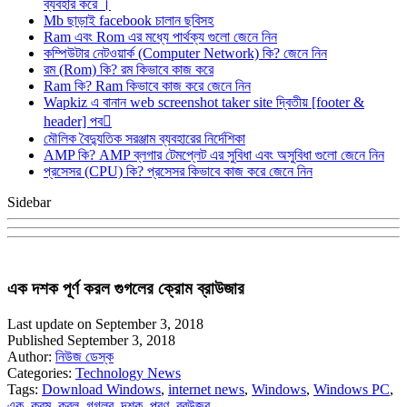
ব্যবহার করে ।
Mb ছাড়াই facebook চালান ছবিসহ
Ram এবং Rom এর মধ্যে পার্থক্য গুলো জেনে নিন
কম্পিউটার নেটওয়ার্ক (Computer Network) কি? জেনে নিন
রম (Rom) কি? রম কিভাবে কাজ করে
Ram কি? Ram কিভাবে কাজ করে জেনে নিন
Wapkiz এ বানান web screenshot taker site দ্বিতীয় [footer &
header] পব
মৌলিক বৈদ্যুতিক সরঞ্জাম ব্যবহারের নির্দেশিকা
AMP কি? AMP ব্লগার টেমপ্লেট এর সুবিধা এবং অসুবিধা গুলো জেনে নিন
প্রসেসর (CPU) কি? প্রসেসর কিভাবে কাজ করে জেনে নিন
Sidebar
এক দশক পূর্ণ করল গুগলের ক্রোম ব্রাউজার
Last update on September 3, 2018
Published September 3, 2018
Author:
নিউজ ডেস্ক
Categories:
Technology News
Tags:
Download Windows
,
internet news
,
Windows
,
Windows PC
,
এক
,
করম
,
করল
,
গগলর
,
দশক
,
পরণ
,
বরউজর