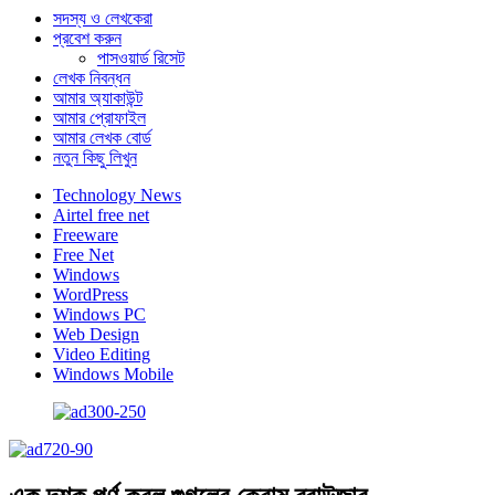
সদস্য ও লেখকেরা
প্রবেশ করুন
পাসওয়ার্ড রিসেট
লেখক নিবন্ধন
আমার অ্যাকাউন্ট
আমার প্রোফাইল
আমার লেখক বোর্ড
নতুন কিছু লিখুন
Technology News
Airtel free net
Freeware
Free Net
Windows
WordPress
Windows PC
Web Design
Video Editing
Windows Mobile