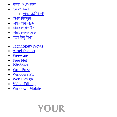
সদস্য ও লেখকেরা
প্রবেশ করুন
পাসওয়ার্ড রিসেট
লেখক নিবন্ধন
আমার অ্যাকাউন্ট
আমার প্রোফাইল
আমার লেখক বোর্ড
নতুন কিছু লিখুন
Technology News
Airtel free net
Freeware
Free Net
Windows
WordPress
Windows PC
Web Design
Video Editing
Windows Mobile