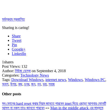
সর্বপ্রথম প্রকাশিত
Sharing is caring!
Share
Tweet
Pin
Google+
LinkedIn
1
shares
Post Views:
132
Author:
নিউজ ডেস্ক
on September 4, 2018
Categories:
Technology News
Tags:
Download Windows
,
internet news
,
Windows
,
Windows PC
,
অযপ
,
উপয়
,
কছ
,
চনর
,
জন
,
নন
,
ভয়
,
সহজ
Other posts
সব ফোনের hard reset করার নিয়ম জানতে পারবেন imei দিয়ে এছাড়া আপনার ফোনটি
আসল না নকল তাও জানতে পারবেন
«
»
Man in the middle attack এর মাধ্যমে