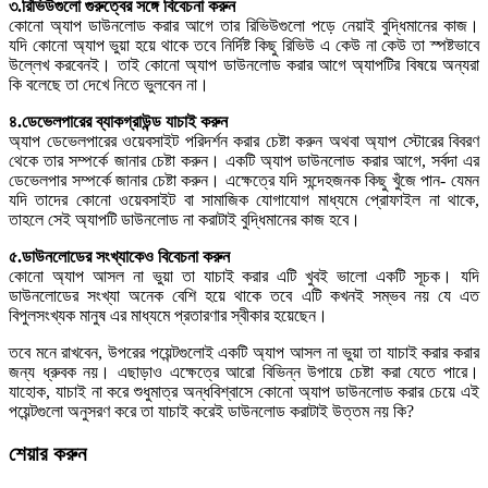
৩.রিভিউগুলো গুরুত্বের সঙ্গে বিবেচনা করুন
কোনো অ্যাপ ডাউনলোড করার আগে তার রিভিউগুলো পড়ে নেয়াই বুদ্ধিমানের কাজ।
যদি কোনো অ্যাপ ভুয়া হয়ে থাকে তবে নির্দিষ্ট কিছু রিভিউ এ কেউ না কেউ তা স্পষ্টভাবে
উল্লেখ করবেনই। তাই কোনো অ্যাপ ডাউনলোড করার আগে অ্যাপটির বিষয়ে অন্যরা
কি বলেছে তা দেখে নিতে ভুলবেন না।
৪.ডেভেলপারের ব্যাকগ্রাউন্ড যাচাই করুন
অ্যাপ ডেভেলপারের ওয়েবসাইট পরিদর্শন করার চেষ্টা করুন অথবা অ্যাপ স্টোরের বিবরণ
থেকে তার সম্পর্কে জানার চেষ্টা করুন। একটি অ্যাপ ডাউনলোড করার আগে, সর্বদা এর
ডেভেলপার সম্পর্কে জানার চেষ্টা করুন। এক্ষেত্রে যদি সন্দেহজনক কিছু খুঁজে পান- যেমন
যদি তাদের কোনো ওয়েবসাইট বা সামাজিক যোগাযোগ মাধ্যমে প্রোফাইল না থাকে,
তাহলে সেই অ্যাপটি ডাউনলোড না করাটাই বুদ্ধিমানের কাজ হবে।
৫.ডাউনলোডের সংখ্যাকেও বিবেচনা করুন
কোনো অ্যাপ আসল না ভুয়া তা যাচাই করার এটি খুবই ভালো একটি সূচক। যদি
ডাউনলোডের সংখ্যা অনেক বেশি হয়ে থাকে তবে এটি কখনই সম্ভব নয় যে এত
বিপুলসংখ্যক মানুষ এর মাধ্যমে প্রতারণার স্বীকার হয়েছেন।
তবে মনে রাখবেন, উপরের পয়েন্টগুলোই একটি অ্যাপ আসল না ভুয়া তা যাচাই করার করার
জন্য ধ্রুবক নয়। এছাড়াও এক্ষেত্রে আরো বিভিন্ন উপায়ে চেষ্টা করা যেতে পারে।
যাহোক, যাচাই না করে শুধুমাত্র অন্ধবিশ্বাসে কোনো অ্যাপ ডাউনলোড করার চেয়ে এই
পয়েন্টগুলো অনুসরণ করে তা যাচাই করেই ডাউনলোড করাটাই উত্তম নয় কি?
শেয়ার করুন