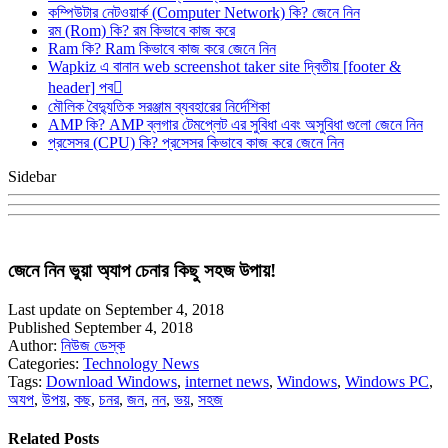
কম্পিউটার নেটওয়ার্ক (Computer Network) কি? জেনে নিন
রম (Rom) কি? রম কিভাবে কাজ করে
Ram কি? Ram কিভাবে কাজ করে জেনে নিন
Wapkiz এ বানান web screenshot taker site দ্বিতীয় [footer &
header] পব
মৌলিক বৈদ্যুতিক সরঞ্জাম ব্যবহারের নির্দেশিকা
AMP কি? AMP ব্লগার টেমপ্লেট এর সুবিধা এবং অসুবিধা গুলো জেনে নিন
প্রসেসর (CPU) কি? প্রসেসর কিভাবে কাজ করে জেনে নিন
Sidebar
জেনে নিন ভুয়া অ্যাপ চেনার কিছু সহজ উপায়!
Last update on September 4, 2018
Published September 4, 2018
Author:
নিউজ ডেস্ক
Categories:
Technology News
Tags:
Download Windows
,
internet news
,
Windows
,
Windows PC
,
অযপ
,
উপয়
,
কছ
,
চনর
,
জন
,
নন
,
ভয়
,
সহজ
Related Posts