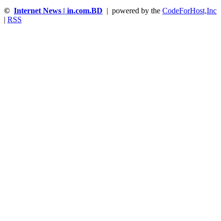
©
Internet News | in.com.BD
| powered by the
CodeForHost,Inc
|
RSS