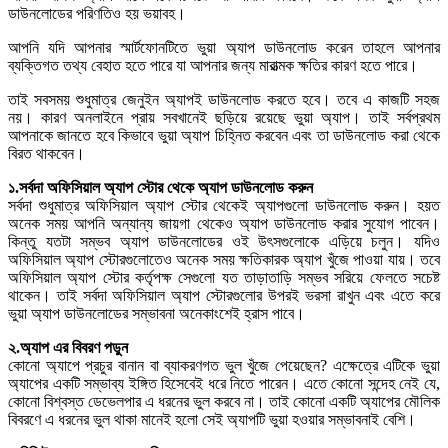
ডাউনলোডের পরিণতিও হয় ভয়াবহ।
আপনি যদি আপনার স্মার্টফোনটিতে ভুয়া অ্যাপ ডাউনলোড করেন তাহলে আপনার
ব্যক্তিগত তথ্য বেহাত হতে পারে যা আপনার জন্য মারাত্মক ক্ষতির কারণ হতে পারে।
তাই সবসময় শুধুমাত্র জেনুইন অ্যাপই ডাউনলোড করতে হবে। তবে এ কাজটি সহজ
নয়। কারণ অনলাইনে প্রায় সবখানেই ছড়িয়ে রয়েছে ভুয়া অ্যাপ। তাই সর্বপ্রথম
আপনাকে জানতে হবে কিভাবে ভুয়া অ্যাপ চিহ্নিত করবেন এবং তা ডাউনলোড করা থেকে
বিরত থাকবেন।
১.সর্বদা অফিসিয়াল অ্যাপ স্টোর থেকে অ্যাপ ডাউনলোড করুন
সর্বদা শুধুমাত্র অফিসিয়াল অ্যাপ স্টোর থেকেই অ্যাপগুলো ডাউনলোড করুন। হয়ত
অনেক সময় আপনি অন্যান্য জায়গা থেকেও অ্যাপ ডাউনলোড করার সুযোগ পাবেন।
কিন্তু যতটা সম্ভব অ্যাপ ডাউনলোডের ওই উৎসগুলোকে এড়িয়ে চলুন। যদিও
অফিসিয়াল অ্যাপ স্টোরগুলোতেও অনেক সময় ক্ষতিকারক অ্যাপ খুঁজে পাওয়া যায়। তবে
অফিসিয়াল অ্যাপ স্টোর কর্তৃপক্ষ সেগুলো যত তাড়াতাড়ি সম্ভব সরিয়ে ফেলতে সচেষ্ট
থাকেন। তাই সর্বদা অফিসিয়াল অ্যাপ স্টোরগুলোর উপরই ভরসা রাখুন এবং এতে করে
ভুয়া অ্যাপ ডাউনলোডের সম্ভাবনা অনেকাংশেই হ্রাস পাবে।
২.অ্যাপ এর বিবরণ পড়ুন
কোনো অ্যাপে প্রচুর বানান বা ব্যাকরণগত ভুল খুঁজে পেয়েছেন? এক্ষেত্রে এটিকে ভুয়া
অ্যাপের একটি সম্ভাব্য ইঙ্গিত হিসেবেই ধরে নিতে পারেন। এতে কোনো সন্দেহ নেই যে,
কোনো বিশ্বস্ত ডেভেলপার এ ধরনের ভুল করবে না। তাই কোনো একটি অ্যাপের মৌলিক
বিবরণে এ ধরনের ভুল থাকা মানেই হলো সেই অ্যাপটি ভুয়া হওয়ার সম্ভাবনাই বেশি।