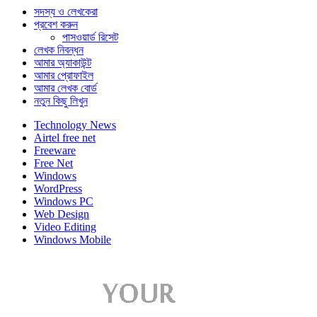
সদস্য ও লেখকেরা
প্রবেশ করুন
পাসওয়ার্ড রিসেট
লেখক নিবন্ধন
আমার অ্যাকাউন্ট
আমার প্রোফাইল
আমার লেখক বোর্ড
নতুন কিছু লিখুন
Technology News
Airtel free net
Freeware
Free Net
Windows
WordPress
Windows PC
Web Design
Video Editing
Windows Mobile