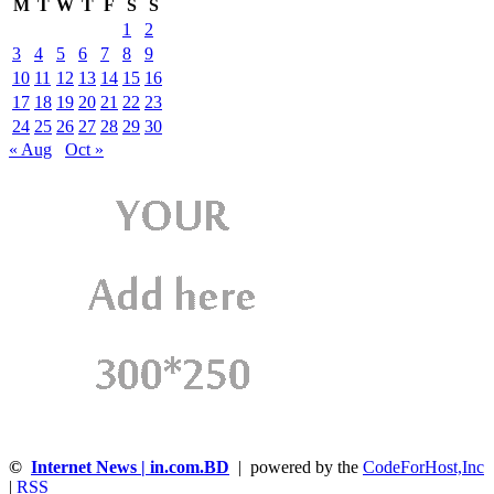
M
T
W
T
F
S
S
1
2
3
4
5
6
7
8
9
10
11
12
13
14
15
16
17
18
19
20
21
22
23
24
25
26
27
28
29
30
« Aug
Oct »
©
Internet News | in.com.BD
| powered by the
CodeForHost,Inc
|
RSS