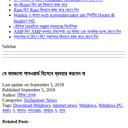
রম (Rom) কি? রম কিভাবে কাজ করে
Ram কি? Ram কিভাবে কাজ করে জেনে নিন
Wapkiz এ বানান web screenshot taker site দ্বিতীয় [footer &
header] পব
মৌলিক বৈদ্যুতিক সরঞ্জাম ব্যবহারের নির্দেশিকা
AMP কি? AMP ব্লগার টেমপ্লেট এর সুবিধা এবং অসুবিধা গুলো জেনে নিন
প্রসেসর (CPU) কি? প্রসেসর কিভাবে কাজ করে জেনে নিন
Sidebar
যে নামগুলো পাসওয়ার্ড হিসেবে ব্যবহার করবেন না
Last update on September 5, 2018
Published September 5, 2018
Author:
নিউজ ডেস্ক
Categories:
Technology News
Tags:
Download Windows
,
internet news
,
Windows
,
Windows PC
,
করবন
,
ন
,
নমগল
,
পসওয়রড
,
বযবহর
,
য
,
হসব
Related Posts