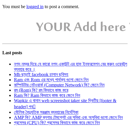
You must be
logged in
to post a comment.
Last posts
নগদ নম্বর দিয়ে যে কারো নগদ একাউন্ট এর হাফ ইনফরমেশন বের করুন ওয়েবটুল
ব্যবহার করে ।
Mb ছাড়াই facebook চালান ছবিসহ
Ram এবং Rom এর মধ্যে পার্থক্য গুলো জেনে নিন
কম্পিউটার নেটওয়ার্ক (Computer Network) কি? জেনে নিন
রম (Rom) কি? রম কিভাবে কাজ করে
Ram কি? Ram কিভাবে কাজ করে জেনে নিন
Wapkiz এ বানান web screenshot taker site দ্বিতীয় [footer &
header] পব
মৌলিক বৈদ্যুতিক সরঞ্জাম ব্যবহারের নির্দেশিকা
AMP কি? AMP ব্লগার টেমপ্লেট এর সুবিধা এবং অসুবিধা গুলো জেনে নিন
প্রসেসর (CPU) কি? প্রসেসর কিভাবে কাজ করে জেনে নিন