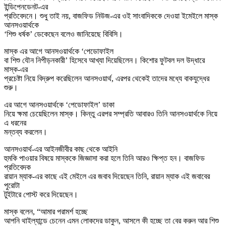
ইন্ডিপেনডেনট-এর
প্রতিবেদনে। শুধু তাই নয়, বাজফিড নিউজ-এর ওই সাংবাদিককে দেওয়া ইমেইলে মাস্ক
আনসওয়ার্থকে
‘শিশু ধর্ষক’ ডেকেছেন বলেও জানিয়েছে বিবিসি।
মাস্ক এর আগে আনসওয়ার্থকে ‘পেডোফাইল
বা শিশু যৌন নিপীড়নকারী’ হিসেবে আখ্যা দিয়েছিলেন। কিশোর ফুটবল দল উদ্ধারে
মাস্ক-এর
প্রচেষ্টা নিয়ে বিদ্রুপ করেছিলেন আনসওয়ার্থ, এরপর থেকেই তাদের মধ্যে বাকযুদ্ধের
শুরু।
এর আগে আনসওয়ার্থকে ‘পেডোফাইল’ ডাকা
নিয়ে ক্ষমা চেয়েছিলেন মাস্ক। কিন্তু এরপর সম্প্রতি আবারও তিনি আনসওয়ার্থকে নিয়ে
এ ধরনের
মন্তব্য করলেন।
আনসওয়ার্থ-এর আইনজীবীর কাছ থেকে আইনি
হুমকি পাওয়ার বিষয়ে মাস্ককে জিজ্ঞাসা করা হলে তিনি আরও ক্ষিপ্ত হন। বাজফিড
প্রতিবেদক
রায়ান ম্যাক-এর কাছে এই মেইলে এর জবাব দিয়েছেন তিনি, রায়ান ম্যাক এই জবাবের
পুরোটা
টুইটারে পোস্ট করে দিয়েছেন।
মাস্ক বলেন, “আমার পরামর্শ হচ্ছে
আপনি থাইল্যান্ডে চেনেন এমন লোকদের ডাকুন, আসলে কী হচ্ছে তা বের করুন আর শিশু