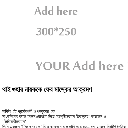
থাই গুহার নায়ককে ফের মাস্কের আক্রমণ
মার্কিন এই প্রকৌশলী ও ধনকুবের এক
সাংবাদিকের কাছে আনসওয়ার্থকে নিয়ে ‘অশ্লীলভাবে তিরস্কার’ করেছেন ও
‘ভিত্তিহীনভাবে’
তিনি একজন ‘শিশু কন্যাকে’ বিয়ে করেছেন বলে দাবি করেছেন– বলা হয়েছে ব্রিটিশ দৈনিক