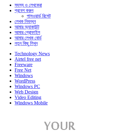
সদস্য ও লেখকেরা
প্রবেশ করুন
পাসওয়ার্ড রিসেট
লেখক নিবন্ধন
আমার অ্যাকাউন্ট
আমার প্রোফাইল
আমার লেখক বোর্ড
নতুন কিছু লিখুন
Technology News
Airtel free net
Freeware
Free Net
Windows
WordPress
Windows PC
Web Design
Video Editing
Windows Mobile