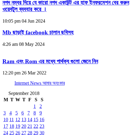
নগদ নম্বর দিয়ে যে কারো নগদ একাউন্ট এর হাফ ইনফরমেশন বের করুন
ওয়েবটুল ব্যবহার করে ।
10:05 pm
04 Jun 2024
Mb ছাড়াই facebook চালান ছবিসহ
4:26 am
08 May 2024
Ram এবং Rom এর মধ্যে পার্থক্য গুলো জেনে নিন
12:20 pm
26 Mar 2022
Internet News আমার অহংকার
September 2018
M
T
W
T
F
S
S
1
2
3
4
5
6
7
8
9
10
11
12
13
14
15
16
17
18
19
20
21
22
23
24
25
26
27
28
29
30