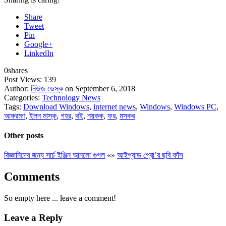
Share
Tweet
Pin
Google+
LinkedIn
0
shares
Post Views:
139
Author:
নিউজ ডেস্ক
on September 6, 2018
Categories:
Technology News
Tags:
Download Windows
,
internet news
,
Windows
,
Windows PC
,
আকরমণ
,
ইলন মাস্ক
,
গহর
,
থই
,
নয়কক
,
ফর
,
মসকর
Other posts
বিজ্ঞানিদের জন্য সার্চ ইঞ্জিন আনলো গুগল
«
»
আইপ্যাড প্রো’র ছবি ফাঁস
Comments
So empty here ... leave a comment!
Leave a Reply