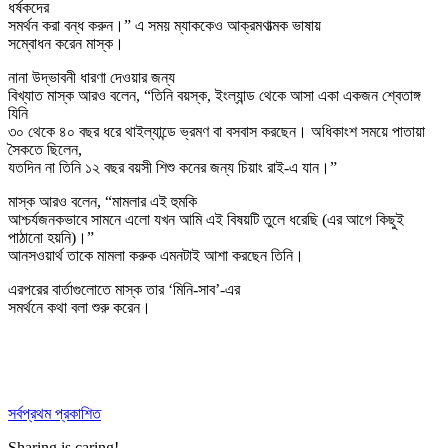
ধর্ষকদের
সমর্থন করা বন্ধ করুন।” এ সময় ম্যাককেও আক্রমণাত্মক ভাষায়
সম্বোধন করেন মাস্ক।
নানা উদ্ভাবনী ধারণা দেওয়ার জন্য
বিখ্যাত মাস্ক আরও বলেন, “তিনি বয়স্ক, ইংল্যান্ড থেকে আসা একা একজন শ্বেতাঙ্গ
যিনি
৩০ থেকে ৪০ বছর ধরে থাইল্যান্ডে ভ্রমণ বা বসবাস করছেন। অধিকাংশ সময়ে পাতায়া
সৈকতে ছিলেন,
যতদিন না তিনি ১২ বছর বয়সী শিশু কনের জন্য চিয়াং রাই-এ যান।”
মাস্ক আরও বলেন, “মামলার এই হুমকি
আশ্চর্যজনকভাবে সামনে এলো যখন আমি এই বিষয়টি তুলে ধরেছি (এর আগে কিছুই
পাঠানো হয়নি)।”
আনসওয়ার্থ তাকে মামলা করুক এমনটাই আশা করছেন তিনি।
এরপরের বার্তাগুলোতে মাস্ক তার ‘মিনি-সাব’-এর
সমর্থনে কথা বলা শুরু করেন।
সর্বপ্রথম প্রকাশিত
Sharing is caring!