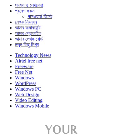
সদস্য ও লেখকেরা
প্রবেশ করুন
পাসওয়ার্ড রিসেট
লেখক নিবন্ধন
আমার অ্যাকাউন্ট
আমার প্রোফাইল
আমার লেখক বোর্ড
নতুন কিছু লিখুন
Technology News
Airtel free net
Freeware
Free Net
Windows
WordPress
Windows PC
Web Design
Video Editing
Windows Mobile