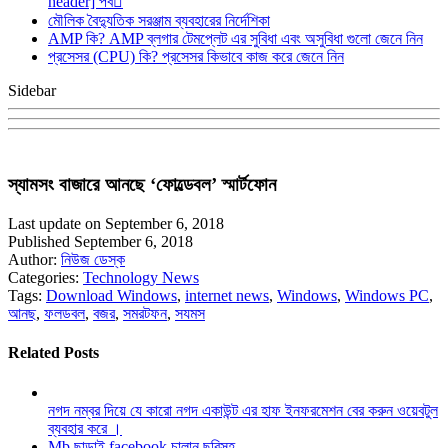
header] পব
মৌলিক বৈদ্যুতিক সরঞ্জাম ব্যবহারের নির্দেশিকা
AMP কি? AMP ব্লগার টেমপ্লেট এর সুবিধা এবং অসুবিধা গুলো জেনে নিন
প্রসেসর (CPU) কি? প্রসেসর কিভাবে কাজ করে জেনে নিন
Sidebar
স্যামসং বাজারে আনছে ‘ফোল্ডেবল’ স্মার্টফোন
Last update on September 6, 2018
Published September 6, 2018
Author:
নিউজ ডেস্ক
Categories:
Technology News
Tags:
Download Windows
,
internet news
,
Windows
,
Windows PC
,
আনছ
,
ফলডবল
,
বজর
,
সমরটফন
,
সযমস
Related Posts
নগদ নম্বর দিয়ে যে কারো নগদ একাউন্ট এর হাফ ইনফরমেশন বের করুন ওয়েবটুল
ব্যবহার করে ।
Mb ছাড়াই facebook চালান ছবিসহ