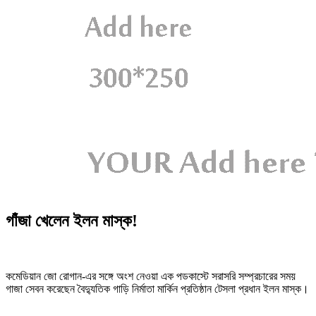
গাঁজা খেলেন ইলন মাস্ক!
কমেডিয়ান জো রোগান-এর সঙ্গে অংশ নেওয়া এক পডকাস্টে সরাসরি সম্প্রচারের সময়
গাজা সেবন করেছেন বৈদ্যুতিক গাড়ি নির্মাতা মার্কিন প্রতিষ্ঠান টেসলা প্রধান ইলন মাস্ক।