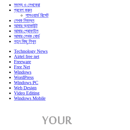
সদস্য ও লেখকেরা
প্রবেশ করুন
পাসওয়ার্ড রিসেট
লেখক নিবন্ধন
আমার অ্যাকাউন্ট
আমার প্রোফাইল
আমার লেখক বোর্ড
নতুন কিছু লিখুন
Technology News
Airtel free net
Freeware
Free Net
Windows
WordPress
Windows PC
Web Design
Video Editing
Windows Mobile