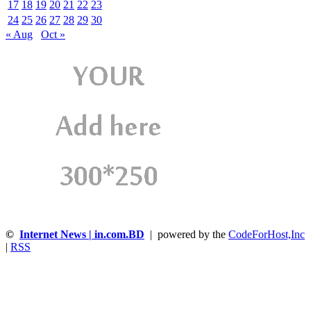
17
18
19
20
21
22
23
24
25
26
27
28
29
30
« Aug
Oct »
©
Internet News | in.com.BD
| powered by the
CodeForHost,Inc
|
RSS