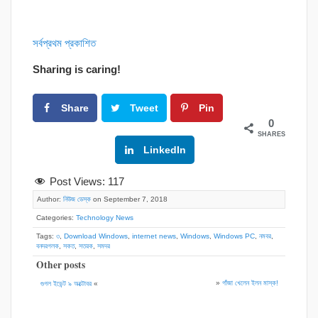
সর্বপ্রথম প্রকাশিত
Sharing is caring!
Share
Tweet
Pin
0
SHARES
Google+
LinkedIn
Post Views:
117
Author:
নিউজ ডেস্ক
on September 7, 2018
Categories:
Technology News
Tags:
৩
,
Download Windows
,
internet news
,
Windows
,
Windows PC
,
নমবর
,
বনদরগলক
,
সকত
,
সতরক
,
সমদর
Other posts
»
গাঁজা খেলেন ইলন মাস্ক!
গুগল ইভেন্ট ৯ অক্টোবর
«