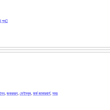
r] পব
ইলন
,
জকরবরগ
,
ফেইসবুক
,
মার্ক জাকারবার্গ
,
সময়