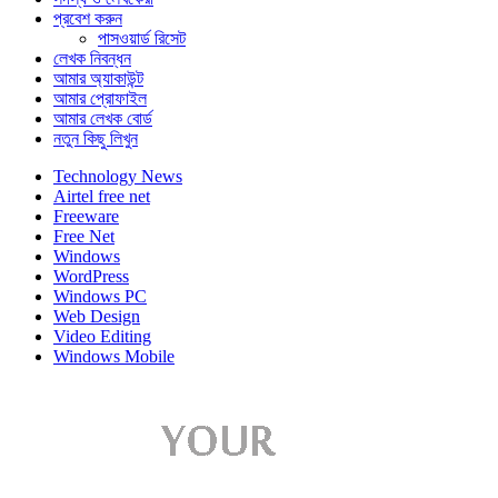
প্রবেশ করুন
পাসওয়ার্ড রিসেট
লেখক নিবন্ধন
আমার অ্যাকাউন্ট
আমার প্রোফাইল
আমার লেখক বোর্ড
নতুন কিছু লিখুন
Technology News
Airtel free net
Freeware
Free Net
Windows
WordPress
Windows PC
Web Design
Video Editing
Windows Mobile