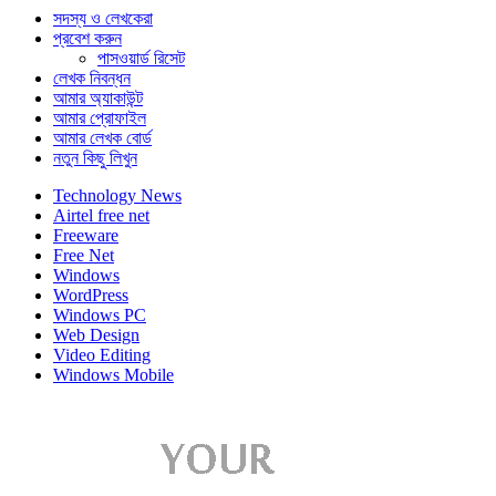
সদস্য ও লেখকেরা
প্রবেশ করুন
পাসওয়ার্ড রিসেট
লেখক নিবন্ধন
আমার অ্যাকাউন্ট
আমার প্রোফাইল
আমার লেখক বোর্ড
নতুন কিছু লিখুন
Technology News
Airtel free net
Freeware
Free Net
Windows
WordPress
Windows PC
Web Design
Video Editing
Windows Mobile