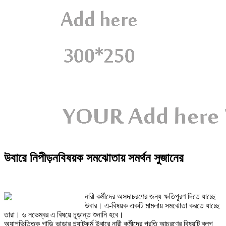
উবারে নিপীড়নবিষয়ক সমঝোতায় সমর্থন সুজানের
নারী কর্মীদের অসদাচরণের জন্য ক্ষতিপূরণ দিতে যাচ্ছে
উবার। এ-বিষয়ক একটি মামলায় সমঝোতা করতে যাচ্ছে
তারা। ৬ নভেম্বর এ বিষয়ে চূড়ান্ত শুনানি হবে।
অ্যাপভিত্তিক গাড়ি ভাড়ার প্ল্যাটফর্ম উবারে নারী কর্মীদের প্রতি আচরণের বিষয়টি ব্লগ