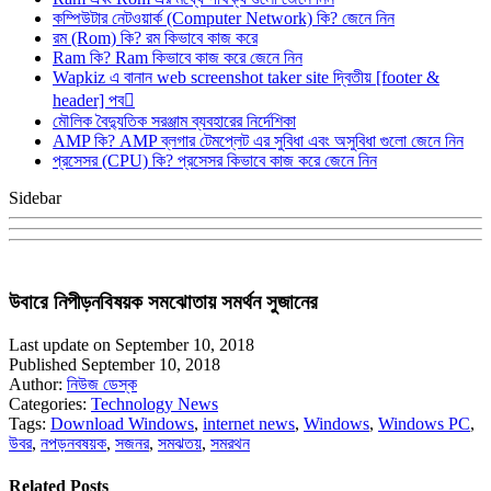
কম্পিউটার নেটওয়ার্ক (Computer Network) কি? জেনে নিন
রম (Rom) কি? রম কিভাবে কাজ করে
Ram কি? Ram কিভাবে কাজ করে জেনে নিন
Wapkiz এ বানান web screenshot taker site দ্বিতীয় [footer &
header] পব
মৌলিক বৈদ্যুতিক সরঞ্জাম ব্যবহারের নির্দেশিকা
AMP কি? AMP ব্লগার টেমপ্লেট এর সুবিধা এবং অসুবিধা গুলো জেনে নিন
প্রসেসর (CPU) কি? প্রসেসর কিভাবে কাজ করে জেনে নিন
Sidebar
উবারে নিপীড়নবিষয়ক সমঝোতায় সমর্থন সুজানের
Last update on September 10, 2018
Published September 10, 2018
Author:
নিউজ ডেস্ক
Categories:
Technology News
Tags:
Download Windows
,
internet news
,
Windows
,
Windows PC
,
উবর
,
নপড়নবষয়ক
,
সজনর
,
সমঝতয়
,
সমরথন
Related Posts