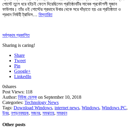
পোস্টে তুলে ধরে হইচই ফেলে দিয়েছিলেন প্রতিষ্ঠানটির সাবেক প্রকৌশলী সুজান
ফাউলার। তাঁর ওই পোস্টের প্রভাবে উবার থেকে সরে দাঁড়াতে হয় এর প্রতিষ্ঠাতা ও
প্রধান নির্বাহী ট্রাভিস…
বিস্তারিত
সর্বপ্রথম প্রকাশিত
Sharing is caring!
Share
Tweet
Pin
Google+
LinkedIn
0
shares
Post Views:
118
Author:
নিউজ ডেস্ক
on September 10, 2018
Categories:
Technology News
Tags:
Download Windows
,
internet news
,
Windows
,
Windows PC
,
উবর
,
নপড়নবষয়ক
,
সজনর
,
সমঝতয়
,
সমরথন
Other posts