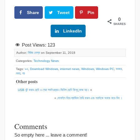
Share
Tweet
Pin
0
SHARES
Google+
LinkedIn
Post Views:
123
Author:
নিউজ ডেস্ক
on September 11, 2018
Categories:
Technology News
Tags:
৯এ
,
Download Windows
,
internet news
,
Windows
,
Windows PC
,
কযমর
,
নকয়
,
পচ
Other posts
USB বুট করার ছোট ও সেরা সফটওয়্যার।জিনিস ছোট কিন্তু কাজ বড়।
«
»
মোবাইল দিয়ে ম্যাজিক তৈরি করুন এবং সবাইকে অবাক করে দিন ।
Comments
So empty here ... leave a comment!