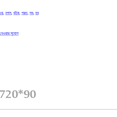
ওয়
,
নপল
,
বইক
,
শরত
,
সব
,
হব
শ নেওয়ার সুযোগ