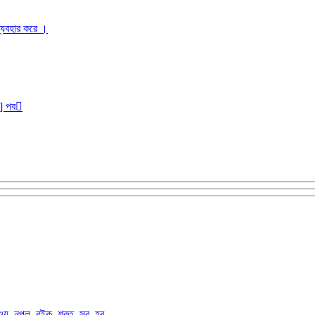
ব্যবহার করে ।
r] পব
ওয়
,
নপল
,
বইক
,
শরত
,
সব
,
হব