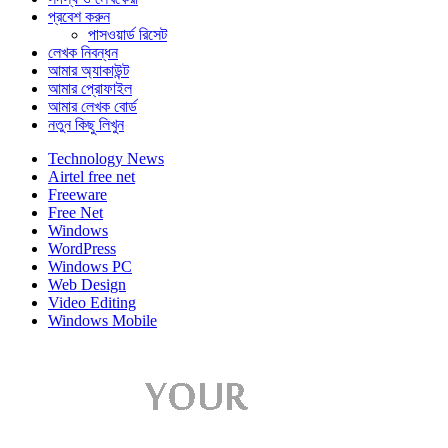
প্রবেশ করুন
পাসওয়ার্ড রিসেট
লেখক নিবন্ধন
আমার অ্যাকাউন্ট
আমার প্রোফাইল
আমার লেখক বোর্ড
নতুন কিছু লিখুন
Technology News
Airtel free net
Freeware
Free Net
Windows
WordPress
Windows PC
Web Design
Video Editing
Windows Mobile