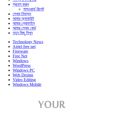
প্রবেশ করুন
পাসওয়ার্ড রিসেট
লেখক নিবন্ধন
আমার অ্যাকাউন্ট
আমার প্রোফাইল
আমার লেখক বোর্ড
নতুন কিছু লিখুন
Technology News
Airtel free net
Freeware
Free Net
Windows
WordPress
Windows PC
Web Design
Video Editing
Windows Mobile