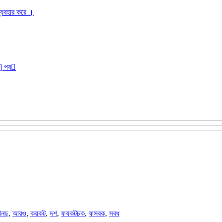
ব্যবহার করে ।
r] পব
নছ
,
আরও
,
কয়কট
,
দশ
,
ফযকটচক
,
ফসবক
,
সবধ