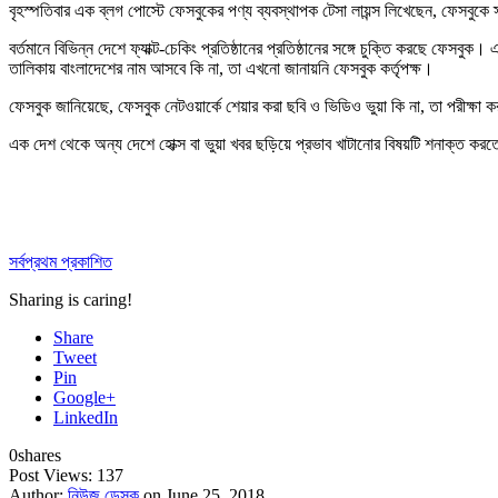
বৃহস্পতিবার এক ব্লগ পোস্টে ফেসবুকের পণ্য ব্যবস্থাপক টেসা লায়ন্স লিখেছেন, ফেসবুকে
বর্তমানে বিভিন্ন দেশে ফ্যাক্ট-চেকিং প্রতিষ্ঠানের প্রতিষ্ঠানের সঙ্গে চুক্তি করছে ফে
তালিকায় বাংলাদেশের নাম আসবে কি না, তা এখনো জানায়নি ফেসবুক কর্তৃপক্ষ।
ফেসবুক জানিয়েছে, ফেসবুক নেটওয়ার্কে শেয়ার করা ছবি ও ভিডিও ভুয়া কি না, তা পরীক্ষা কর
এক দেশ থেকে অন্য দেশে হোক্স বা ভুয়া খবর ছড়িয়ে প্রভাব খাটানোর বিষয়টি শনাক্ত করতে 
সর্বপ্রথম প্রকাশিত
Sharing is caring!
Share
Tweet
Pin
Google+
LinkedIn
0
shares
Post Views:
137
Author:
নিউজ ডেস্ক
on June 25, 2018