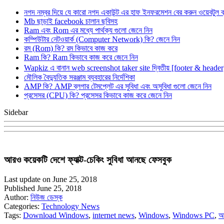
নগদ নম্বর দিয়ে যে কারো নগদ একাউন্ট এর হাফ ইনফরমেশন বের করুন ওয়েবটুল 
Mb ছাড়াই facebook চালান ছবিসহ
Ram এবং Rom এর মধ্যে পার্থক্য গুলো জেনে নিন
কম্পিউটার নেটওয়ার্ক (Computer Network) কি? জেনে নিন
রম (Rom) কি? রম কিভাবে কাজ করে
Ram কি? Ram কিভাবে কাজ করে জেনে নিন
Wapkiz এ বানান web screenshot taker site দ্বিতীয় [footer & heade
মৌলিক বৈদ্যুতিক সরঞ্জাম ব্যবহারের নির্দেশিকা
AMP কি? AMP ব্লগার টেমপ্লেট এর সুবিধা এবং অসুবিধা গুলো জেনে নিন
প্রসেসর (CPU) কি? প্রসেসর কিভাবে কাজ করে জেনে নিন
Sidebar
আরও কয়েকটি দেশে ফ্যাক্ট-চেকিং সুবিধা আনছে ফেসবুক
Last update on June 25, 2018
Published June 25, 2018
Author:
নিউজ ডেস্ক
Categories:
Technology News
Tags:
Download Windows
,
internet news
,
Windows
,
Windows PC
,
আ