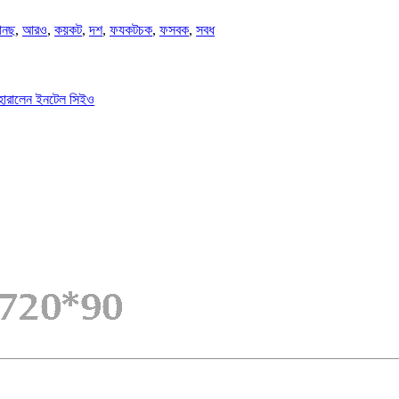
নছ
,
আরও
,
কয়কট
,
দশ
,
ফযকটচক
,
ফসবক
,
সবধ
পদ হারালেন ইনটেল সিইও