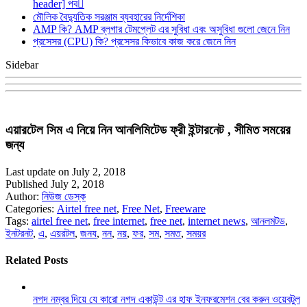
header] পব
মৌলিক বৈদ্যুতিক সরঞ্জাম ব্যবহারের নির্দেশিকা
AMP কি? AMP ব্লগার টেমপ্লেট এর সুবিধা এবং অসুবিধা গুলো জেনে নিন
প্রসেসর (CPU) কি? প্রসেসর কিভাবে কাজ করে জেনে নিন
Sidebar
এয়ারটেল সিম এ নিয়ে নিন আনলিমিটেড ফ্রী ইন্টারনেট , সীমিত সময়ের
জন্য
Last update on July 2, 2018
Published July 2, 2018
Author:
নিউজ ডেস্ক
Categories:
Airtel free net
,
Free Net
,
Freeware
Tags:
airtel free net
,
free internet
,
free net
,
internet news
,
আনলমটড
,
ইনটরনট
,
এ
,
এয়রটল
,
জনয
,
নন
,
নয়
,
ফর
,
সম
,
সমত
,
সময়র
Related Posts
নগদ নম্বর দিয়ে যে কারো নগদ একাউন্ট এর হাফ ইনফরমেশন বের করুন ওয়েবটুল