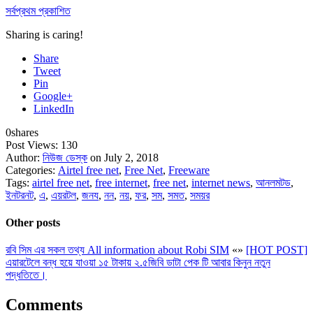
সর্বপ্রথম প্রকাশিত
Sharing is caring!
Share
Tweet
Pin
Google+
LinkedIn
0
shares
Post Views:
130
Author:
নিউজ ডেস্ক
on July 2, 2018
Categories:
Airtel free net
,
Free Net
,
Freeware
Tags:
airtel free net
,
free internet
,
free net
,
internet news
,
আনলমটড
,
ইনটরনট
,
এ
,
এয়রটল
,
জনয
,
নন
,
নয়
,
ফর
,
সম
,
সমত
,
সময়র
Other posts
রবি সিম এর সকল তথ্য All information about Robi SIM
«
»
[HOT POST]
এয়ারটেলে বন্ধ হয়ে যাওয়া ১৫ টাকায় ২.৫জিবি ডাটা পেক টি আবার কিনুন নতুন
পদ্ধতিতে।
Comments