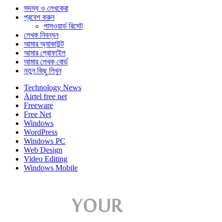
সদস্য ও লেখকেরা
প্রবেশ করুন
পাসওয়ার্ড রিসেট
লেখক নিবন্ধন
আমার অ্যাকাউন্ট
আমার প্রোফাইল
আমার লেখক বোর্ড
নতুন কিছু লিখুন
Technology News
Airtel free net
Freeware
Free Net
Windows
WordPress
Windows PC
Web Design
Video Editing
Windows Mobile