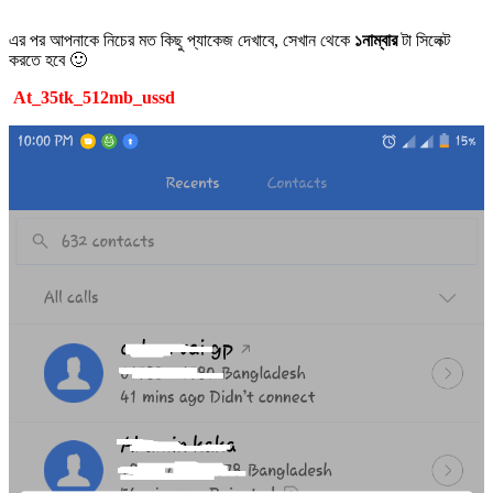
এর পর আপনাকে নিচের মত কিছু প্যাকেজ দেখাবে, সেখান থেকে
১নাম্বার
টা সিলেক্ট
করতে হবে 🙂
At_35tk_512mb_ussd