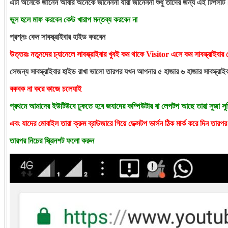
এটা অনেকে জানেন আবার অনেকে জানেননা যারা জানেননা শুধু তাদের জন্য এই টিপসটি
ভুল হলে মাফ করবেন কেউ খারাপ মন্তব্য করবেন না
প্রশ্নঃ কেন সাবস্ক্রাইবার হাইড করবেন
উত্তরঃ নতুনদের চ্যানেলে সাবস্ক্রাইবার খুবই কম থাকে Visitor এসে কম সাবস্ক্রাইবার দ
সেজন্য সাবস্ক্রাইবার হাইড রাখা ভালো তারপর যখন আপনার ৫ হাজার ৬ হাজার সাবস্ক্
বকবক না করে কাজে চলেযাই
প্রথমে আমাদের ইউটিউবে ঢুকতে হবে জযাদের কম্পিউটার বা লেপটপ আছে তারা সুজা স
এবং যাদের মোবাইল তারা ক্রুম ব্রাউজারে গিয়ে ডেক্সটপ ভার্সন ঠিক মার্ক করে দিন ত
তারপর নিচের স্ক্রিনশট ফলো করুন