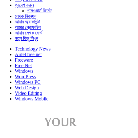
প্রবেশ করুন
পাসওয়ার্ড রিসেট
লেখক নিবন্ধন
আমার অ্যাকাউন্ট
আমার প্রোফাইল
আমার লেখক বোর্ড
নতুন কিছু লিখুন
Technology News
Airtel free net
Freeware
Free Net
Windows
WordPress
Windows PC
Web Design
Video Editing
Windows Mobile