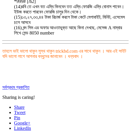
*999# [/h2]
(14)রবি তে এখন যত এম্বি কিনবেন তত এম্বি ফোরজি এম্বি বোনাস পাবেন।
ইউজ করতে পারবেন ফোরজি চালুর দিন থেকে।
(15)১৩,২৭,৩৩,৪৪ টাকা রিচার্জ করলে টাকা কেটে মেগাবাইট, মিনিট, এসেমেস
চলে আসবে
(16) বন্দ সিম এর অফার আওতাভুক্ত আছে কিনা দেখছে, মেসেজ A নাম্বার
লিখে সেন্ড 8050 number
তাহলে ভাই ভালো থাকুন সুস্থ থাকুন trickbd.com এর সাথে থাকুন । আর এই সাইট
যদি ভালো লাগে আপনার বন্ধুদের জানাবেন । ধন্যবাদ ।
সর্বপ্রথম প্রকাশিত
Sharing is caring!
Share
Tweet
Pin
Google+
LinkedIn