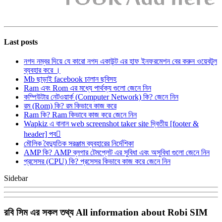
Last posts
নগদ নম্বর দিয়ে যে কারো নগদ একাউন্ট এর হাফ ইনফরমেশন বের করুন ওয়েবটুল
ব্যবহার করে ।
Mb ছাড়াই facebook চালান ছবিসহ
Ram এবং Rom এর মধ্যে পার্থক্য গুলো জেনে নিন
কম্পিউটার নেটওয়ার্ক (Computer Network) কি? জেনে নিন
রম (Rom) কি? রম কিভাবে কাজ করে
Ram কি? Ram কিভাবে কাজ করে জেনে নিন
Wapkiz এ বানান web screenshot taker site দ্বিতীয় [footer &
header] পব
মৌলিক বৈদ্যুতিক সরঞ্জাম ব্যবহারের নির্দেশিকা
AMP কি? AMP ব্লগার টেমপ্লেট এর সুবিধা এবং অসুবিধা গুলো জেনে নিন
প্রসেসর (CPU) কি? প্রসেসর কিভাবে কাজ করে জেনে নিন
Sidebar
রবি সিম এর সকল তথ্য All information about Robi SIM