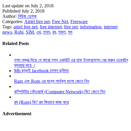
Last update on July 2, 2018
Published July 2, 2018
Author:
নিউজ ডেস্ক
Categories:
Airtel free net
,
Free Net
,
Freeware
Tags:
airtel free net
,
free internet
,
free net
,
information
,
internet
news
,
Robi
,
SIM
,
এর
,
তথয
,
রব
,
সকল
,
সম
Related Posts
নগদ নম্বর দিয়ে যে কারো নগদ একাউন্ট এর হাফ ইনফরমেশন বের করুন ওয়েবটুল
ব্যবহার করে ।
Mb ছাড়াই facebook চালান ছবিসহ
Ram এবং Rom এর মধ্যে পার্থক্য গুলো জেনে নিন
কম্পিউটার নেটওয়ার্ক (Computer Network) কি? জেনে নিন
রম (Rom) কি? রম কিভাবে কাজ করে
Advertisement