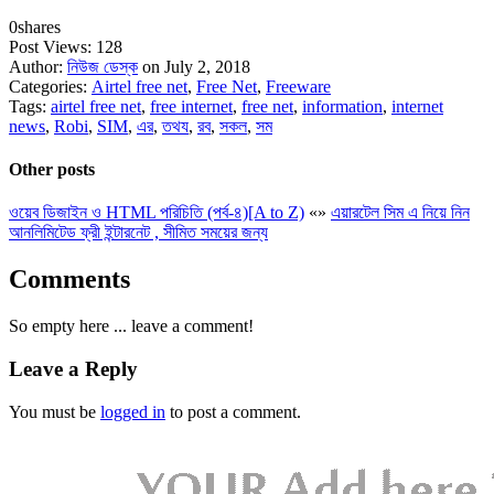
0
shares
Post Views:
128
Author:
নিউজ ডেস্ক
on July 2, 2018
Categories:
Airtel free net
,
Free Net
,
Freeware
Tags:
airtel free net
,
free internet
,
free net
,
information
,
internet
news
,
Robi
,
SIM
,
এর
,
তথয
,
রব
,
সকল
,
সম
Other posts
ওয়েব ডিজাইন ও HTML পরিচিতি (পর্ব-৪)[A to Z)
«
»
এয়ারটেল সিম এ নিয়ে নিন
আনলিমিটেড ফ্রী ইন্টারনেট , সীমিত সময়ের জন্য
Comments
So empty here ... leave a comment!
Leave a Reply
You must be
logged in
to post a comment.