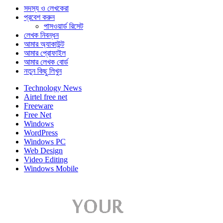
সদস্য ও লেখকেরা
প্রবেশ করুন
পাসওয়ার্ড রিসেট
লেখক নিবন্ধন
আমার অ্যাকাউন্ট
আমার প্রোফাইল
আমার লেখক বোর্ড
নতুন কিছু লিখুন
Technology News
Airtel free net
Freeware
Free Net
Windows
WordPress
Windows PC
Web Design
Video Editing
Windows Mobile