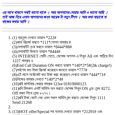
এর সাথে থাকলে সবাই ভালো থাকে । আর আপনাদের দোয়ায় আমি ও ভালো আছি ।
তাই আজ নিয়ে এলাম আপনাদের জন্য আরেক টা নতুন টিপস । আর কথা বাড়াবো না
কাজের কথায় আসি ।
(1) ব্যলেন্স দেখতে ডায়াল *222#
(2)কার্ড রিচার্জ করতে *111*গোপন নাম্বার #
(3)মেগাবাইট চেক করতে ডায়াল *8444*88#
(4)মেগাবাইট কিনতে ডায়াল *8444#
(5) INTERNET সেটিং পেতে, মেসেজ অপশন এ লিখুন All এবং পাঠিয়ে দিন
1227 নাম্বার এ
(6)End Call Duration ON করতে ডায়াল *140*2*5#(2tk charge!)
(7)সর্বশেষ কত টাকা রিচার্জ করেছেন জানতে ডায়াল *777#
(8)এই মাসে সর্বোমোট কত টাকা খরচ করেছেন দেখতে ডায়াল *444*71#
(9)নিজের নাম্বার দেখতে *140*2*4#
(10)রবি কাস্টমার কেয়ার নাম্বার 123or 01819000123
(11)রবি মিসকল এলার্ট সার্ভিস অন করতে মেসেজ লিখুন ON এন্ড সেন্ড 8272,
Off করত লিখে সেন্ড ৮২৭২।
(12)রবি টাকা কেটে নেয় এমন সকল সার্ভিস বন্দ করতে মেসেজ লিখুন 1111
Send 21268
(13)HOT offer/Special সব অফার দেখতে ডায়াল *21291# এবং