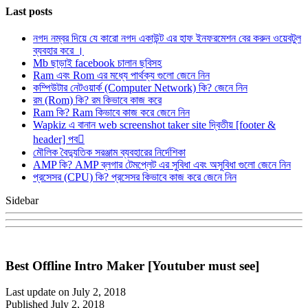
Last posts
নগদ নম্বর দিয়ে যে কারো নগদ একাউন্ট এর হাফ ইনফরমেশন বের করুন ওয়েবটুল
ব্যবহার করে ।
Mb ছাড়াই facebook চালান ছবিসহ
Ram এবং Rom এর মধ্যে পার্থক্য গুলো জেনে নিন
কম্পিউটার নেটওয়ার্ক (Computer Network) কি? জেনে নিন
রম (Rom) কি? রম কিভাবে কাজ করে
Ram কি? Ram কিভাবে কাজ করে জেনে নিন
Wapkiz এ বানান web screenshot taker site দ্বিতীয় [footer &
header] পব
মৌলিক বৈদ্যুতিক সরঞ্জাম ব্যবহারের নির্দেশিকা
AMP কি? AMP ব্লগার টেমপ্লেট এর সুবিধা এবং অসুবিধা গুলো জেনে নিন
প্রসেসর (CPU) কি? প্রসেসর কিভাবে কাজ করে জেনে নিন
Sidebar
Best Offline Intro Maker [Youtuber must see]
Last update on July 2, 2018
Published July 2, 2018