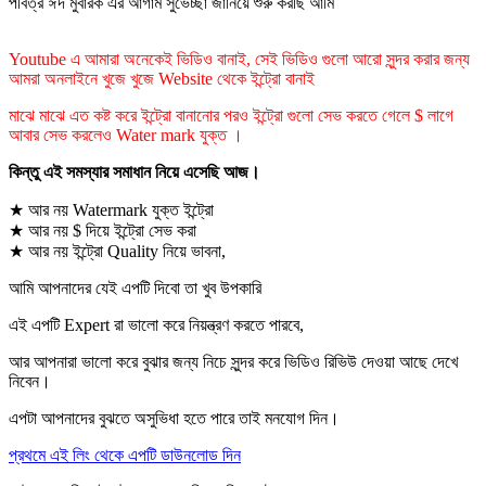
পবিত্র ঈদ মুবারক এর আগাম সুভেচ্ছা জানিয়ে শুরু করছি আমি
Youtube এ আমারা অনেকেই ভিডিও বানাই, সেই ভিডিও গুলো আরো সুন্দর করার জন্য
আমরা অনলাইনে খুজে খুজে Website থেকে ইন্ট্রো বানাই
মাঝে মাঝে এত কষ্ট করে ইন্ট্রো বানানোর পরও ইন্ট্রো গুলো সেভ করতে গেলে $ লাগে
আবার সেভ করলেও Water mark যুক্ত ।
কিন্তু এই সমস্যার সমাধান নিয়ে এসেছি আজ।
★ আর নয় Watermark যুক্ত ইন্ট্রো
★ আর নয় $ দিয়ে ইন্ট্রো সেভ করা
★ আর নয় ইন্ট্রো Quality নিয়ে ভাবনা,
আমি আপনাদের যেই এপটি দিবো তা খুব উপকারি
এই এপটি Expert রা ভালো করে নিয়ন্ত্রণ করতে পারবে,
আর আপনারা ভালো করে বুঝার জন্য নিচে সুন্দর করে ভিডিও রিভিউ দেওয়া আছে দেখে
নিবেন।
এপটা আপনাদের বুঝতে অসুভিধা হতে পারে তাই মনযোগ দিন।
প্রথমে এই লিং থেকে এপটি ডাউনলোড দিন