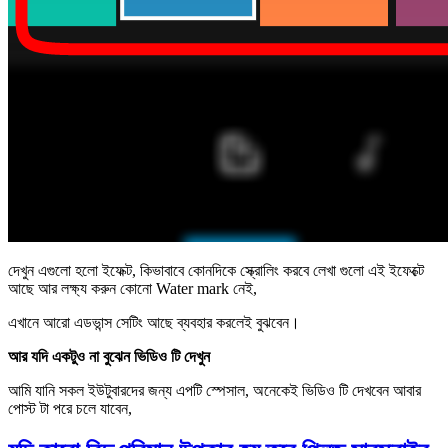
দেখুন এগুলো হলো ইফেক্ট, কিভাবাবে কোনদিকে স্ক্রোলিং করবে লেখা গুলো এই ইফেক্টে
আছে আর লক্ষ্য করুন কোনো Water mark নেই,
এখানে আরো এডভান্স সেটিং আছে ব্যবহার করলেই বুঝবেন।
আর যদি একটুও না বুঝেন ভিডিও টি দেখুন
আমি যানি সকল ইউটুবারদের জন্য এপটি স্পেসাল, অনেকেই ভিডিও টি দেখবেন আবার
পোস্ট টা পরে চলে যাবেন,