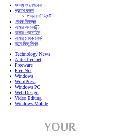
সদস্য ও লেখকেরা
প্রবেশ করুন
পাসওয়ার্ড রিসেট
লেখক নিবন্ধন
আমার অ্যাকাউন্ট
আমার প্রোফাইল
আমার লেখক বোর্ড
নতুন কিছু লিখুন
Technology News
Airtel free net
Freeware
Free Net
Windows
WordPress
Windows PC
Web Design
Video Editing
Windows Mobile