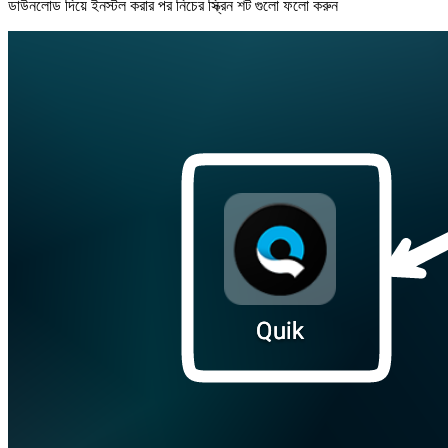
ডাউনলোড দিয়ে ইনস্টল করার পর নিচের স্ক্রিন শট গুলো ফলো করুন