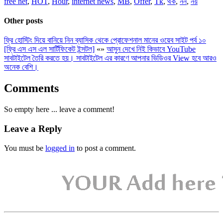
free net
,
HOT
,
Hour
,
internet news
,
MB
,
Offer
,
Tk
,
থক
,
নন
,
নয়
Other posts
ফ্রি হোস্টিং দিয়ে বানিয়ে নিন ব্যাসিক থেকে প্রোফেশনাল মানের ওয়েব সাইট পর্ব ১০
[ফ্রি এস এস এল সার্টিফিকেট ইন্সটল]
«
»
আসুন দেখে নিই কিভাবে YouTube
সাবটাইটেল তৈরি করতে হয়। সাবটাইটেল এর কারণে আপনার ভিডিওর View হবে আরও
অনেক বেশি।
Comments
So empty here ... leave a comment!
Leave a Reply
You must be
logged in
to post a comment.