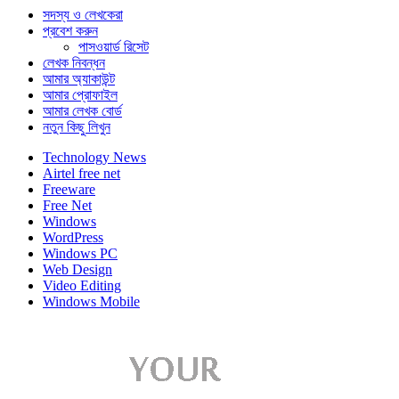
সদস্য ও লেখকেরা
প্রবেশ করুন
পাসওয়ার্ড রিসেট
লেখক নিবন্ধন
আমার অ্যাকাউন্ট
আমার প্রোফাইল
আমার লেখক বোর্ড
নতুন কিছু লিখুন
Technology News
Airtel free net
Freeware
Free Net
Windows
WordPress
Windows PC
Web Design
Video Editing
Windows Mobile