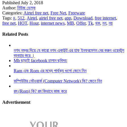
Published July 2, 2018
Author:
নিউজ ডেস্ক
Categories:
Airtel free net
,
Free Net
,
Freeware
Tags:
৪
,
512
,
Airtel
,
airtel free net
,
app
,
Download
,
free internet
,
free net
,
HOT
,
Hour
,
internet news
,
MB
,
Offer
,
Tk
,
থক
,
নন
,
নয়
Related Posts
নগদ নম্বর দিয়ে যে কারো নগদ একাউন্ট এর হাফ ইনফরমেশন বের করুন ওয়েবটুল
ব্যবহার করে ।
Mb ছাড়াই facebook চালান ছবিসহ
Ram এবং Rom এর মধ্যে পার্থক্য গুলো জেনে নিন
কম্পিউটার নেটওয়ার্ক (Computer Network) কি? জেনে নিন
রম (Rom) কি? রম কিভাবে কাজ করে
Advertisement