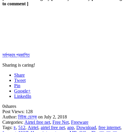
to comment ]
সর্বপ্রথম প্রকাশিত
Sharing is caring!
Share
Tweet
Pin
Google+
LinkedIn
0
shares
Post Views:
128
Author:
নিউজ ডেস্ক
on July 2, 2018
Categories:
Airtel free net
,
Free Net
,
Freeware
Tags:
৪
,
512
,
Airtel
,
airtel free net
,
app
,
Download
,
free internet
,