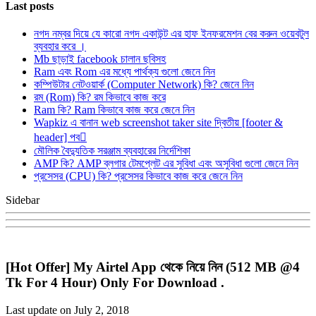
Last posts
নগদ নম্বর দিয়ে যে কারো নগদ একাউন্ট এর হাফ ইনফরমেশন বের করুন ওয়েবটুল
ব্যবহার করে ।
Mb ছাড়াই facebook চালান ছবিসহ
Ram এবং Rom এর মধ্যে পার্থক্য গুলো জেনে নিন
কম্পিউটার নেটওয়ার্ক (Computer Network) কি? জেনে নিন
রম (Rom) কি? রম কিভাবে কাজ করে
Ram কি? Ram কিভাবে কাজ করে জেনে নিন
Wapkiz এ বানান web screenshot taker site দ্বিতীয় [footer &
header] পব
মৌলিক বৈদ্যুতিক সরঞ্জাম ব্যবহারের নির্দেশিকা
AMP কি? AMP ব্লগার টেমপ্লেট এর সুবিধা এবং অসুবিধা গুলো জেনে নিন
প্রসেসর (CPU) কি? প্রসেসর কিভাবে কাজ করে জেনে নিন
Sidebar
[Hot Offer] My Airtel App থেকে নিয়ে নিন (512 MB @4
Tk For 4 Hour) Only For Download .
Last update on July 2, 2018