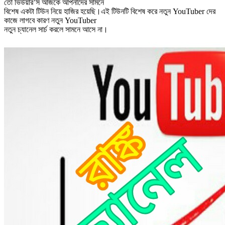
তো ভিউয়ার’স আজকে আপনাদের সামনে
বিশেষ একটা টিউন নিয়ে হাজির হয়েছি।এই টিউনটি বিশেষ করে নতুন YouTuber দের
কাজে লাগবে কারণ নতুন YouTuber
নতুন চ্যানেল সার্চ করলে সামনে আসে না।