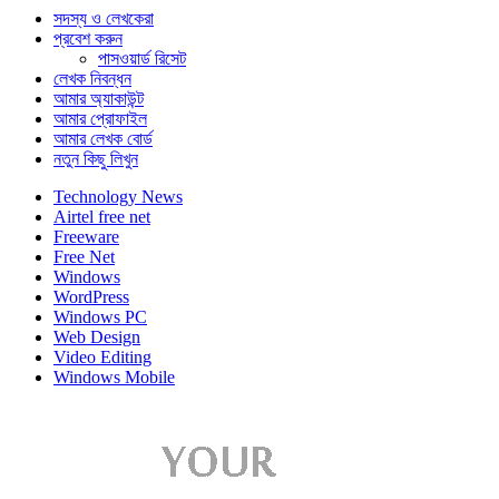
সদস্য ও লেখকেরা
প্রবেশ করুন
পাসওয়ার্ড রিসেট
লেখক নিবন্ধন
আমার অ্যাকাউন্ট
আমার প্রোফাইল
আমার লেখক বোর্ড
নতুন কিছু লিখুন
Technology News
Airtel free net
Freeware
Free Net
Windows
WordPress
Windows PC
Web Design
Video Editing
Windows Mobile