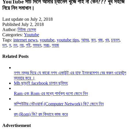
YouTube সার্চ দিলে আমার চ্যানেল খুঁজে পাই না কেন??? খুব সহজে
নিয়ে নিন সমাধান।
Last update on July 2, 2018
Published July 2, 2018
Author:
নিউজ ডেস্ক
Categories:
Youtube
Tags:
internet news
,
youtube
,
youtube tips
,
আমর
,
কন
,
খজ
,
খব
,
চযনল
,
দল
,
ন
,
নন
,
নয়
,
পই
,
সমধন
,
সরচ
,
সহজ
Related Posts
নগদ নম্বর দিয়ে যে কারো নগদ একাউন্ট এর হাফ ইনফরমেশন বের করুন ওয়েবটুল
ব্যবহার করে ।
Mb ছাড়াই facebook চালান ছবিসহ
Ram এবং Rom এর মধ্যে পার্থক্য গুলো জেনে নিন
কম্পিউটার নেটওয়ার্ক (Computer Network) কি? জেনে নিন
রম (Rom) কি? রম কিভাবে কাজ করে
Advertisement