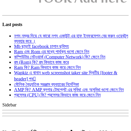
Last posts
নগদ নম্বর দিয়ে যে কারো নগদ একাউন্ট এর হাফ ইনফরমেশন বের করুন ওয়েবটুল
ব্যবহার করে ।
Mb ছাড়াই facebook চালান ছবিসহ
Ram এবং Rom এর মধ্যে পার্থক্য গুলো জেনে নিন
কম্পিউটার নেটওয়ার্ক (Computer Network) কি? জেনে নিন
রম (Rom) কি? রম কিভাবে কাজ করে
Ram কি? Ram কিভাবে কাজ করে জেনে নিন
Wapkiz এ বানান web screenshot taker site দ্বিতীয় [footer &
header] পব
মৌলিক বৈদ্যুতিক সরঞ্জাম ব্যবহারের নির্দেশিকা
AMP কি? AMP ব্লগার টেমপ্লেট এর সুবিধা এবং অসুবিধা গুলো জেনে নিন
প্রসেসর (CPU) কি? প্রসেসর কিভাবে কাজ করে জেনে নিন
Sidebar