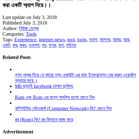
করা একটি অ্যাপ দিয়ে।।
Last update on July 3, 2018
Published July 3, 2018
Author:
নিউজ ডেস্ক
Categories:
Tools
Tags:
Experience
,
internet news
,
tool
,
tools
,
অযপ
,
আপনর
,
আমর
,
আর
,
একট
,
কর
,
করন
,
ডভলপ
,
দয়
,
ফনর
,
ভল
,
সউনড
Related Posts
নগদ নম্বর দিয়ে যে কারো নগদ একাউন্ট এর হাফ ইনফরমেশন বের করুন ওয়েবটুল
ব্যবহার করে ।
Mb ছাড়াই facebook চালান ছবিসহ
Ram এবং Rom এর মধ্যে পার্থক্য গুলো জেনে নিন
কম্পিউটার নেটওয়ার্ক (Computer Network) কি? জেনে নিন
রম (Rom) কি? রম কিভাবে কাজ করে
Advertisement