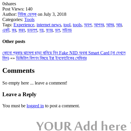
0
shares
Post Views:
140
Author:
নিউজ ডেস্ক
on July 3, 2018
Categories:
Tools
Tags:
Experience
,
internet news
,
tool
,
tools
,
অযপ
,
আপনর
,
আমর
,
আর
,
একট
,
কর
,
করন
,
ডভলপ
,
দয়
,
ফনর
,
ভল
,
সউনড
Other posts
কোনো প্রকার ঝামেলা ছাড়া বানিয়ে নিন Fake NID অথবা Smart Card [না দেখলে
মিস)
«
»
ডিজিটাল বিপণন বিষয়ে ইরা ইনফোটেকের সেমিনার
Comments
So empty here ... leave a comment!
Leave a Reply
You must be
logged in
to post a comment.