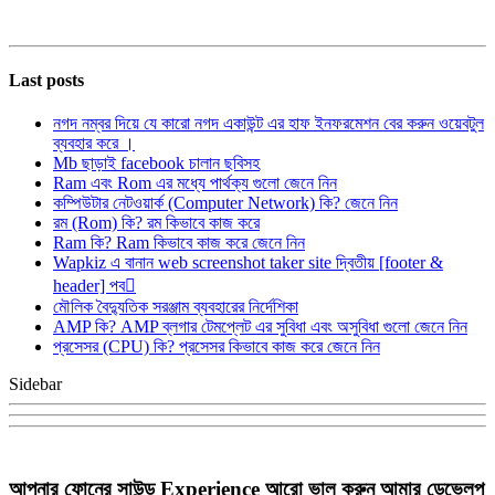
Last posts
নগদ নম্বর দিয়ে যে কারো নগদ একাউন্ট এর হাফ ইনফরমেশন বের করুন ওয়েবটুল
ব্যবহার করে ।
Mb ছাড়াই facebook চালান ছবিসহ
Ram এবং Rom এর মধ্যে পার্থক্য গুলো জেনে নিন
কম্পিউটার নেটওয়ার্ক (Computer Network) কি? জেনে নিন
রম (Rom) কি? রম কিভাবে কাজ করে
Ram কি? Ram কিভাবে কাজ করে জেনে নিন
Wapkiz এ বানান web screenshot taker site দ্বিতীয় [footer &
header] পব
মৌলিক বৈদ্যুতিক সরঞ্জাম ব্যবহারের নির্দেশিকা
AMP কি? AMP ব্লগার টেমপ্লেট এর সুবিধা এবং অসুবিধা গুলো জেনে নিন
প্রসেসর (CPU) কি? প্রসেসর কিভাবে কাজ করে জেনে নিন
Sidebar
আপনার ফোনের সাউন্ড Experience আরো ভাল করুন আমার ডেভেলপ