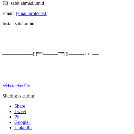
FB: sabit.ahmad.umid
Email:
[email protected]
Insta : sabit.umid
——————-!!!”””———”””!!!———-+++—-
সর্বপ্রথম প্রকাশিত
Sharing is caring!
Share
Tweet
Pin
Google+
LinkedIn