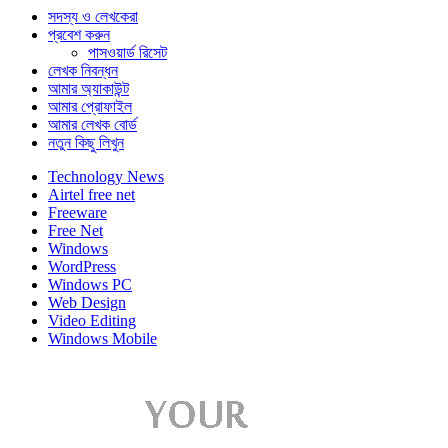
সদস্য ও লেখকেরা
প্রবেশ করুন
পাসওয়ার্ড রিসেট
লেখক নিবন্ধন
আমার অ্যাকাউন্ট
আমার প্রোফাইল
আমার লেখক বোর্ড
নতুন কিছু লিখুন
Technology News
Airtel free net
Freeware
Free Net
Windows
WordPress
Windows PC
Web Design
Video Editing
Windows Mobile