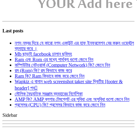
Last posts
নগদ নম্বর দিয়ে যে কারো নগদ একাউন্ট এর হাফ ইনফরমেশন বের করুন ওয়েবটুল
ব্যবহার করে ।
Mb ছাড়াই facebook চালান ছবিসহ
Ram এবং Rom এর মধ্যে পার্থক্য গুলো জেনে নিন
কম্পিউটার নেটওয়ার্ক (Computer Network) কি? জেনে নিন
রম (Rom) কি? রম কিভাবে কাজ করে
Ram কি? Ram কিভাবে কাজ করে জেনে নিন
Wapkiz এ বানান web screenshot taker site দ্বিতীয় [footer &
header] পব
মৌলিক বৈদ্যুতিক সরঞ্জাম ব্যবহারের নির্দেশিকা
AMP কি? AMP ব্লগার টেমপ্লেট এর সুবিধা এবং অসুবিধা গুলো জেনে নিন
প্রসেসর (CPU) কি? প্রসেসর কিভাবে কাজ করে জেনে নিন
Sidebar