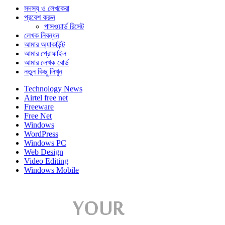
সদস্য ও লেখকেরা
প্রবেশ করুন
পাসওয়ার্ড রিসেট
লেখক নিবন্ধন
আমার অ্যাকাউন্ট
আমার প্রোফাইল
আমার লেখক বোর্ড
নতুন কিছু লিখুন
Technology News
Airtel free net
Freeware
Free Net
Windows
WordPress
Windows PC
Web Design
Video Editing
Windows Mobile