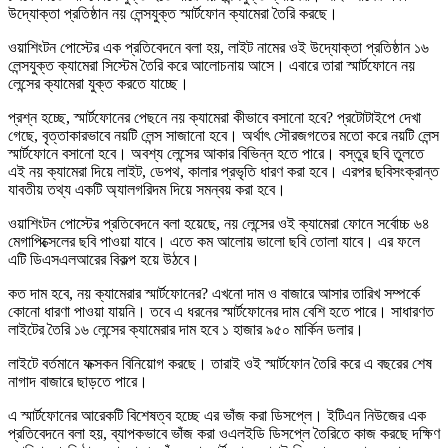
উদ্যোক্তা প্রতিষ্ঠান নয় লেন্সযুক্ত স্মার্টফোন ক্যামেরা তৈরি করছে।
ওয়াশিংটন পোস্টের এক প্রতিবেদনে বলা হয়, লাইট নামের ওই উদ্যোক্তা প্রতিষ্ঠান ১৬
লেন্সযুক্ত ক্যামেরা সিস্টেম তৈরি করে আলোচনায় আসে। এবারে তারা স্মার্টফোনে নয়
লেন্সের ক্যামেরা যুক্ত করতে যাচ্ছে।
প্রশ্ন হচ্ছে, স্মার্টফোনের পেছনে নয় ক্যামেরা কীভাবে বসানো হবে? প্রটোটাইপে দেখা
গেছে, বৃত্তাকারভাবে নয়টি লেন্স সাজানো হবে। অর্থাৎ সৌরজগতের মতো করে নয়টি লেন্স
স্মার্টফোনে বসানো হবে। অবশ্য লেন্সের আকার বিভিন্ন হতে পারে। বস্তুর ছবি তুলতে
এই নয় ক্যামেরা দিয়ে লাইট, ডেপথ, কালার প্রভৃতি ধারণ করা হবে। এরপর ছবিসংক্রান্ত
যাবতীয় তথ্য একটি অ্যালগরিদম দিয়ে সমন্বয় করা হবে।
ওয়াশিংটন পোস্টের প্রতিবেদনে বলা হয়েছে, নয় লেন্সের ওই ক্যামেরা ফোনে সর্বোচ্চ ৬৪
মেগাপিক্সেলের ছবি পাওয়া যাবে। এতে কম আলোয় ভালো ছবি তোলা যাবে। এর ফলে
এটি ডিএসএলআরের বিকল্প হয়ে উঠবে।
কত দাম হবে, নয় ক্যামেরার স্মার্টফোনের? এখনো দাম ও বাজারে আসার তারিখ সম্পর্কে
কোনো ধারণা পাওয়া যায়নি। তবে এ ধরনের স্মার্টফোনের দাম বেশি হতে পারে। সাধারণত
লাইটের তৈরি ১৬ লেন্সের ক্যামেরার দাম হবে ১ হাজার ৯৫০ মার্কিন ডলার।
লাইটে বর্তমানে ফক্সকন বিনিয়োগ করছে। তারাই ওই স্মার্টফোন তৈরি করে এ বছরের শেষ
নাগাদ বাজারে ছাড়তে পারে।
এ স্মার্টফোনের আরেকটি বিশেষত্ব হচ্ছে এর ভাঁজ করা ডিসপ্লে। ইটিএন নিউজের এক
প্রতিবেদনে বলা হয়, ব্যাপকভাবে ভাঁজ করা ওএলইডি ডিসপ্লে তৈরিতে কাজ করছে দক্ষিণ