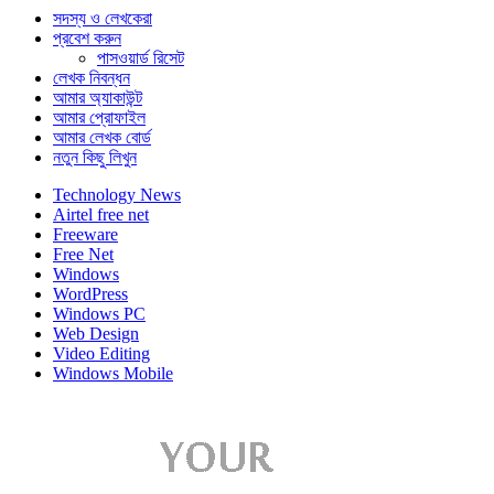
সদস্য ও লেখকেরা
প্রবেশ করুন
পাসওয়ার্ড রিসেট
লেখক নিবন্ধন
আমার অ্যাকাউন্ট
আমার প্রোফাইল
আমার লেখক বোর্ড
নতুন কিছু লিখুন
Technology News
Airtel free net
Freeware
Free Net
Windows
WordPress
Windows PC
Web Design
Video Editing
Windows Mobile