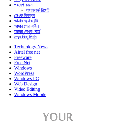
প্রবেশ করুন
পাসওয়ার্ড রিসেট
লেখক নিবন্ধন
আমার অ্যাকাউন্ট
আমার প্রোফাইল
আমার লেখক বোর্ড
নতুন কিছু লিখুন
Technology News
Airtel free net
Freeware
Free Net
Windows
WordPress
Windows PC
Web Design
Video Editing
Windows Mobile