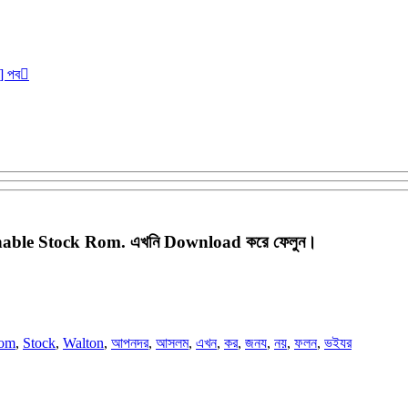
r] পব
ashable Stock Rom. এখনি Download করে ফেলুন।
om
,
Stock
,
Walton
,
আপনদর
,
আসলম
,
এখন
,
কর
,
জনয
,
নয়
,
ফলন
,
ভইযর