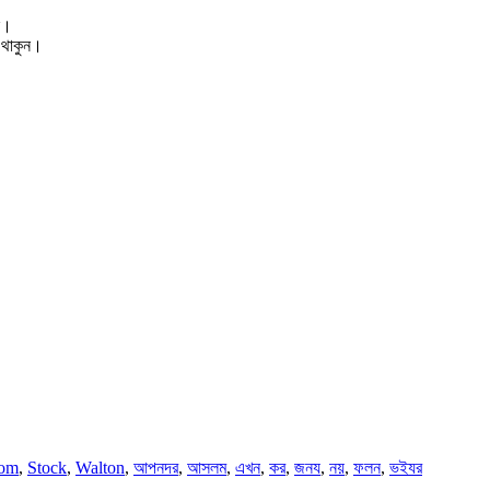
ে।
ই থাকুন।
om
,
Stock
,
Walton
,
আপনদর
,
আসলম
,
এখন
,
কর
,
জনয
,
নয়
,
ফলন
,
ভইযর