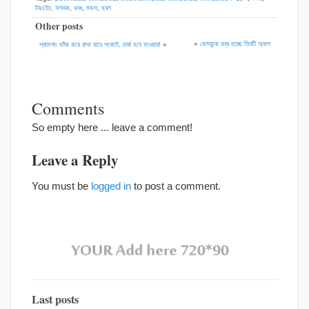
টবএইচ
,
ফসবক
,
বনধ
,
মভস
,
হযল
Other posts
»
ফেসবুকে বন্ধ হচ্ছে তিনটি অ্যাপ
স্যামসাং ভাঁজ করে রাখা যাবে পকেটে, চার্জ হবে হাওয়ায়!
«
Comments
So empty here ... leave a comment!
Leave a Reply
You must be
logged in
to post a comment.
Last posts