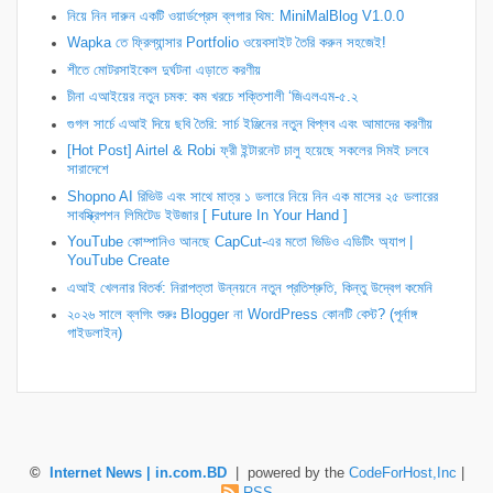
নিয়ে নিন দারুন একটি ওয়ার্ডপ্রেস ব্লগার থিম: MiniMalBlog V1.0.0
Wapka তে ফ্রিল্যান্সার Portfolio ওয়েবসাইট তৈরি করুন সহজেই!
শীতে মোটরসাইকেল দুর্ঘটনা এড়াতে করণীয়
চীনা এআইয়ের নতুন চমক: কম খরচে শক্তিশালী ‘জিএলএম-৫.২
গুগল সার্চে এআই দিয়ে ছবি তৈরি: সার্চ ইঞ্জিনের নতুন বিপ্লব এবং আমাদের করণীয়
[Hot Post] Airtel & Robi ফ্রী ইন্টারনেট চালু হয়েছে সকলের সিমই চলবে
সারাদেশে
Shopno AI রিভিউ এবং সাথে মাত্র ১ ডলারে নিয়ে নিন এক মাসের ২৫ ডলারের
সাবস্ক্রিপশন লিমিটেড ইউজার [ Future In Your Hand ]
YouTube কোম্পানিও আনছে CapCut-এর মতো ভিডিও এডিটিং অ্যাপ |
YouTube Create
এআই খেলনার বিতর্ক: নিরাপত্তা উন্নয়নে নতুন প্রতিশ্রুতি, কিন্তু উদ্বেগ কমেনি
২০২৬ সালে ব্লগিং শুরুঃ Blogger না WordPress কোনটি বেস্ট? (পূর্নাঙ্গ
গাইডলাইন)
©
Internet News | in.com.BD
| powered by the
CodeForHost,Inc
|
RSS