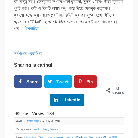
তা কিন্তু নয়। ফেসবুকের অধীনে থাকা হ্যালো, মুভস ও টিবিএইচের ব্যবহার
খুবই কম। তাই এ তিনটি অ্যাপ বন্ধ করে দিচ্ছে ফেসবুক কর্তৃপক্ষ।
হ্যালো হচ্ছে অ্যান্ড্রয়েড প্ল্যাটফর্মে কন্টাক্ট অ্যাপ। মুভস হচ্ছে ফিটনেস
অ্যাপ আর টিবিএইচ হচ্ছে সামাজিক যোগাযোগের একটি অ্যাপ্লিকেশন।
গত…
বিস্তারিত
সর্বপ্রথম প্রকাশিত
Sharing is caring!
Share
Tweet
Pin
0
SHARES
Google+
LinkedIn
Post Views:
134
Author:
নিউজ ডেস্ক
on July 4, 2018
Categories:
Technology News
Tags:
Download Windows
,
internet news
,
Windows
,
Windows PC
,
ও
,
করছ
,