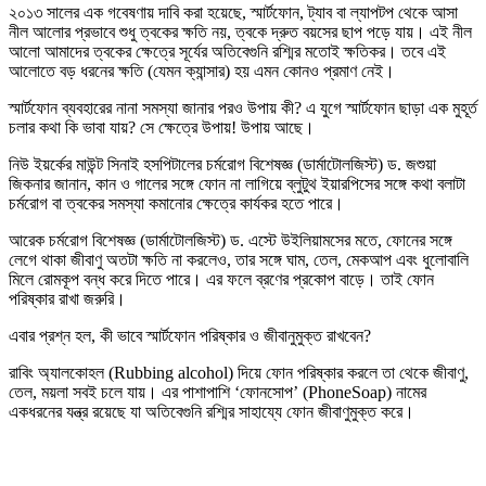
২০১৩ সালের এক গবেষণায় দাবি করা হয়েছে, স্মার্টফোন, ট্যাব বা ল্যাপটপ থেকে আসা
নীল আলোর প্রভাবে শুধু ত্বকের ক্ষতি নয়, ত্বকে দ্রুত বয়সের ছাপ পড়ে যায়। এই নীল
আলো আমাদের ত্বকের ক্ষেত্রে সূর্যের অতিবেগুনি রশ্মির মতোই ক্ষতিকর। তবে এই
আলোতে বড় ধরনের ক্ষতি (যেমন ক্যান্সার) হয় এমন কোনও প্রমাণ নেই।
স্মার্টফোন ব্যবহারের নানা সমস্যা জানার পরও উপায় কী? এ যুগে স্মার্টফোন ছাড়া এক মুহূর্ত
চলার কথা কি ভাবা যায়? সে ক্ষেত্রে উপায়! উপায় আছে।
নিউ ইয়র্কের মাউন্ট সিনাই হসপিটালের চর্মরোগ বিশেষজ্ঞ (ডার্মাটোলজিস্ট) ড. জশুয়া
জিকনার জানান, কান ও গালের সঙ্গে ফোন না লাগিয়ে ব্লুটুথ ইয়ারপিসের সঙ্গে কথা বলাটা
চর্মরোগ বা ত্বকের সমস্যা কমানোর ক্ষেত্রে কার্যকর হতে পারে।
আরেক চর্মরোগ বিশেষজ্ঞ (ডার্মাটোলজিস্ট) ড. এস্টে উইলিয়ামসের মতে, ফোনের সঙ্গে
লেগে থাকা জীবাণু অতটা ক্ষতি না করলেও, তার সঙ্গে ঘাম, তেল, মেকআপ এবং ধুলোবালি
মিলে রোমকূপ বন্ধ করে দিতে পারে। এর ফলে ব্রণের প্রকোপ বাড়ে। তাই ফোন
পরিষ্কার রাখা জরুরি।
এবার প্রশ্ন হল, কী ভাবে স্মার্টফোন পরিষ্কার ও জীবানুমুক্ত রাখবেন?
রাবিং অ্যালকোহল (Rubbing alcohol) দিয়ে ফোন পরিষ্কার করলে তা থেকে জীবাণু,
তেল, ময়লা সবই চলে যায়। এর পাশাপাশি ‘ফোনসোপ’ (PhoneSoap) নামের
একধরনের যন্ত্র রয়েছে যা অতিবেগুনি রশ্মির সাহায্যে ফোন জীবাণুমুক্ত করে।