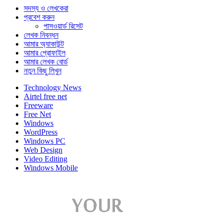
সদস্য ও লেখকেরা
প্রবেশ করুন
পাসওয়ার্ড রিসেট
লেখক নিবন্ধন
আমার অ্যাকাউন্ট
আমার প্রোফাইল
আমার লেখক বোর্ড
নতুন কিছু লিখুন
Technology News
Airtel free net
Freeware
Free Net
Windows
WordPress
Windows PC
Web Design
Video Editing
Windows Mobile