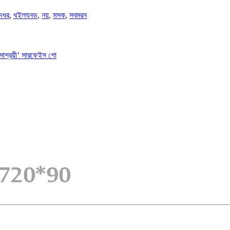
দধর
,
থইলযনড
,
নয়
,
মসক
,
সবমরন
াশ্রয়ী’ সারফেইস গো