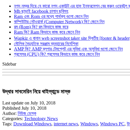
নগদ নম্বর দিয়ে যে কারো নগদ একাউন্ট এর হাফ ইনফরমেশন বের করুন ওয়েবটুল 
Mb ছাড়াই facebook চালান ছবিসহ
Ram এবং Rom এর মধ্যে পার্থক্য গুলো জেনে নিন
কম্পিউটার নেটওয়ার্ক (Computer Network) কি? জেনে নিন
রম (Rom) কি? রম কিভাবে কাজ করে
Ram কি? Ram কিভাবে কাজ করে জেনে নিন
Wapkiz এ বানান web screenshot taker site দ্বিতীয় [footer & heade
মৌলিক বৈদ্যুতিক সরঞ্জাম ব্যবহারের নির্দেশিকা
AMP কি? AMP ব্লগার টেমপ্লেট এর সুবিধা এবং অসুবিধা গুলো জেনে নিন
প্রসেসর (CPU) কি? প্রসেসর কিভাবে কাজ করে জেনে নিন
Sidebar
উদ্ধার সাবমেরিন নিয়ে থাইল্যান্ডে মাস্ক
Last update on July 10, 2018
Published July 10, 2018
Author:
নিউজ ডেস্ক
Categories:
Technology News
Tags:
Download Windows
,
internet news
,
Windows
,
Windows PC
,
উ