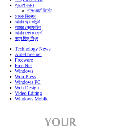
প্রবেশ করুন
পাসওয়ার্ড রিসেট
লেখক নিবন্ধন
আমার অ্যাকাউন্ট
আমার প্রোফাইল
আমার লেখক বোর্ড
নতুন কিছু লিখুন
Technology News
Airtel free net
Freeware
Free Net
Windows
WordPress
Windows PC
Web Design
Video Editing
Windows Mobile