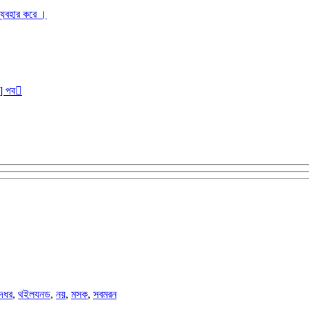
ব্যবহার করে ।
r] পব
দধর
,
থইলযনড
,
নয়
,
মসক
,
সবমরন