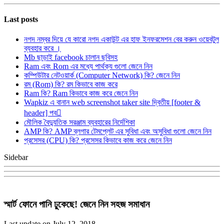
Last posts
নগদ নম্বর দিয়ে যে কারো নগদ একাউন্ট এর হাফ ইনফরমেশন বের করুন ওয়েবটুল
ব্যবহার করে ।
Mb ছাড়াই facebook চালান ছবিসহ
Ram এবং Rom এর মধ্যে পার্থক্য গুলো জেনে নিন
কম্পিউটার নেটওয়ার্ক (Computer Network) কি? জেনে নিন
রম (Rom) কি? রম কিভাবে কাজ করে
Ram কি? Ram কিভাবে কাজ করে জেনে নিন
Wapkiz এ বানান web screenshot taker site দ্বিতীয় [footer &
header] পব
মৌলিক বৈদ্যুতিক সরঞ্জাম ব্যবহারের নির্দেশিকা
AMP কি? AMP ব্লগার টেমপ্লেট এর সুবিধা এবং অসুবিধা গুলো জেনে নিন
প্রসেসর (CPU) কি? প্রসেসর কিভাবে কাজ করে জেনে নিন
Sidebar
স্মার্ট ফোনে পানি ঢুকেছে! জেনে নিন সহজ সমাধান
Last update on July 12, 2018