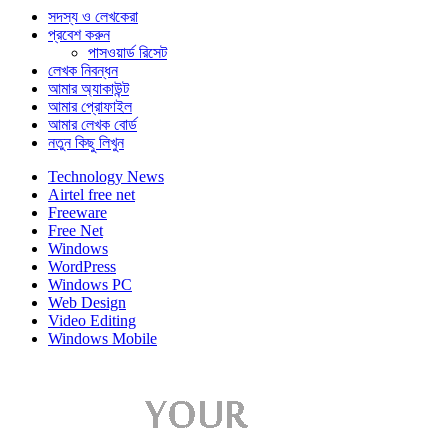
সদস্য ও লেখকেরা
প্রবেশ করুন
পাসওয়ার্ড রিসেট
লেখক নিবন্ধন
আমার অ্যাকাউন্ট
আমার প্রোফাইল
আমার লেখক বোর্ড
নতুন কিছু লিখুন
Technology News
Airtel free net
Freeware
Free Net
Windows
WordPress
Windows PC
Web Design
Video Editing
Windows Mobile