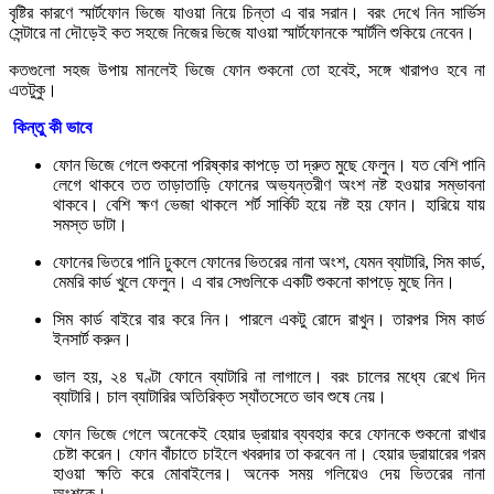
বৃষ্টির কারণে স্মার্টফোন ভিজে যাওয়া নিয়ে চিন্তা এ বার সরান। বরং দেখে নিন সার্ভিস
সেন্টারে না দৌড়েই কত সহজে নিজের ভিজে যাওয়া স্মার্টফোনকে স্মার্টলি শুকিয়ে নেবেন।
কতগুলো সহজ উপায় মানলেই ভিজে ফোন শুকনো তো হবেই, সঙ্গে খারাপও হবে না
এতটুকু।
কিন্তু কী ভাবে
ফোন ভিজে গেলে শুকনো পরিষ্কার কাপড়ে তা দ্রুত মুছে ফেলুন। যত বেশি পানি
লেগে থাকবে তত তাড়াতাড়ি ফোনের অভ্যন্তরীণ অংশ নষ্ট হওয়ার সম্ভাবনা
থাকবে। বেশি ক্ষণ ভেজা থাকলে শর্ট সার্কিট হয়ে নষ্ট হয় ফোন। হারিয়ে যায়
সমস্ত ডাটা।
ফোনের ভিতরে পানি ঢুকলে ফোনের ভিতরের নানা অংশ, যেমন ব্যাটারি, সিম কার্ড,
মেমরি কার্ড খুলে ফেলুন। এ বার সেগুলিকে একটি শুকনো কাপড়ে মুছে নিন।
সিম কার্ড বাইরে বার করে নিন। পারলে একটু রোদে রাখুন। তারপর সিম কার্ড
ইনসার্ট করুন।
ভাল হয়, ২৪ ঘণ্টা ফোনে ব্যাটারি না লাগালে। বরং চালের মধ্যে রেখে দিন
ব্যাটারি। চাল ব্যাটারির অতিরিক্ত স্যাঁতসেতে ভাব শুষে নেয়।
ফোন ভিজে গেলে অনেকেই হেয়ার ড্রায়ার ব্যবহার করে ফোনকে শুকনো রাখার
চেষ্টা করেন। ফোন বাঁচাতে চাইলে খবরদার তা করবেন না। হেয়ার ড্রায়ারের গরম
হাওয়া ক্ষতি করে মোবাইলের। অনেক সময় গলিয়েও দেয় ভিতরের নানা
অংশকে।