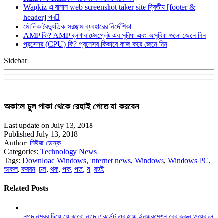
Wapkiz এ বানান web screenshot taker site দ্বিতীয় [footer &
header] পব
মৌলিক বৈদ্যুতিক সরঞ্জাম ব্যবহারের নির্দেশিকা
AMP কি? AMP ব্লগার টেমপ্লেট এর সুবিধা এবং অসুবিধা গুলো জেনে নিন
প্রসেসর (CPU) কি? প্রসেসর কিভাবে কাজ করে জেনে নিন
Sidebar
অকালে চুল পাকা থেকে রেহাই পেতে যা করবেন
Last update on July 13, 2018
Published July 13, 2018
Author:
নিউজ ডেস্ক
Categories:
Technology News
Tags:
Download Windows
,
internet news
,
Windows
,
Windows PC
,
অকল
,
করবন
,
চল
,
থক
,
পক
,
পত
,
য
,
রহই
Related Posts
নগদ নম্বর দিয়ে যে কারো নগদ একাউন্ট এর হাফ ইনফরমেশন বের করুন ওয়েবটুল