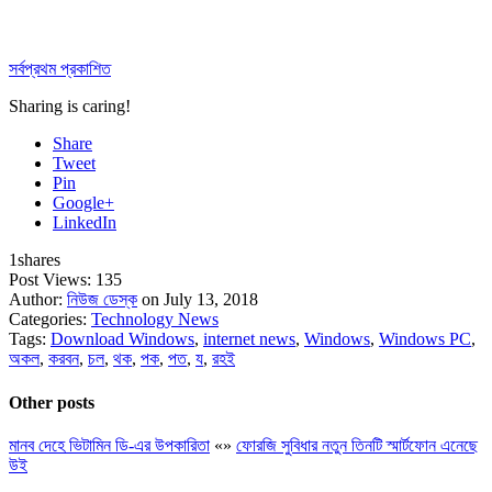
সর্বপ্রথম প্রকাশিত
Sharing is caring!
Share
Tweet
Pin
Google+
LinkedIn
1
shares
Post Views:
135
Author:
নিউজ ডেস্ক
on July 13, 2018
Categories:
Technology News
Tags:
Download Windows
,
internet news
,
Windows
,
Windows PC
,
অকল
,
করবন
,
চল
,
থক
,
পক
,
পত
,
য
,
রহই
Other posts
মানব দেহে ভিটামিন ডি-এর উপকারিতা
«
»
ফোরজি সুবিধার নতুন তিনটি স্মার্টফোন এনেছে
উই