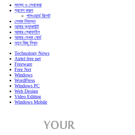
সদস্য ও লেখকেরা
প্রবেশ করুন
পাসওয়ার্ড রিসেট
লেখক নিবন্ধন
আমার অ্যাকাউন্ট
আমার প্রোফাইল
আমার লেখক বোর্ড
নতুন কিছু লিখুন
Technology News
Airtel free net
Freeware
Free Net
Windows
WordPress
Windows PC
Web Design
Video Editing
Windows Mobile