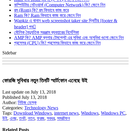
কম্পিউটার নেটওয়ার্ক (Computer Network) কি? জেনে নিন
রম (Rom) কি? রম কিভাবে কাজ করে
Ram কি? Ram কিভাবে কাজ করে জেনে নিন
Wapkiz এ বানান web screenshot taker site দ্বিতীয় [footer &
header] পব
মৌলিক বৈদ্যুতিক সরঞ্জাম ব্যবহারের নির্দেশিকা
AMP কি? AMP ব্লগার টেমপ্লেট এর সুবিধা এবং অসুবিধা গুলো জেনে নিন
প্রসেসর (CPU) কি? প্রসেসর কিভাবে কাজ করে জেনে নিন
Sidebar
ফোরজি সুবিধার নতুন তিনটি স্মার্টফোন এনেছে উই
Last update on July 13, 2018
Published July 13, 2018
Author:
নিউজ ডেস্ক
Categories:
Technology News
Tags:
Download Windows
,
internet news
,
Windows
,
Windows PC
,
উই
,
এনছ
,
তনট
,
নতন
,
ফরজ
,
সবধর
,
সমরটফন
Related Posts