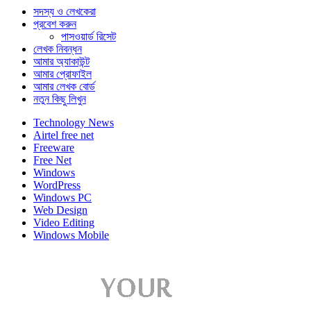
সদস্য ও লেখকেরা
প্রবেশ করুন
পাসওয়ার্ড রিসেট
লেখক নিবন্ধন
আমার অ্যাকাউন্ট
আমার প্রোফাইল
আমার লেখক বোর্ড
নতুন কিছু লিখুন
Technology News
Airtel free net
Freeware
Free Net
Windows
WordPress
Windows PC
Web Design
Video Editing
Windows Mobile