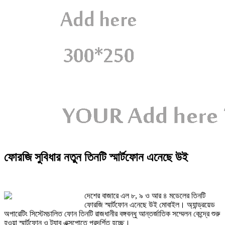
ফোরজি সুবিধার নতুন তিনটি স্মার্টফোন এনেছে উই
দেশের বাজারে এল ৮, ৯ ও আর ৪ মডেলের তিনটি
ফোরজি স্মার্টফোন এনেছে উই মোবাইল। অ্যান্ড্রয়েড
অপারেটিং সিস্টেমচালিত ফোন তিনটি রাজধানীর বঙ্গবন্ধু আন্তর্জাতিক সম্মেলন কেন্দ্রে শুরু
হওয়া স্মার্টফোন ও ট্যাব এক্সপোতে প্রদর্শিত হচ্ছে।