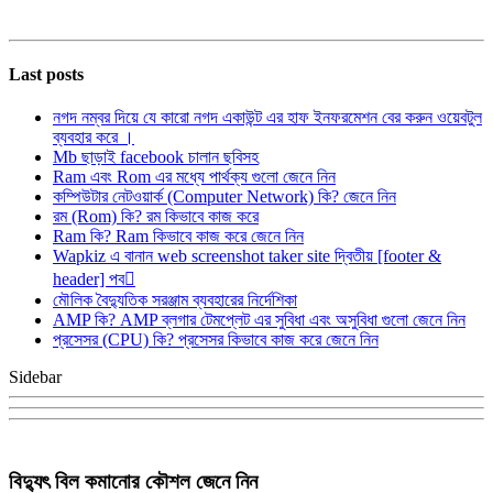
Last posts
নগদ নম্বর দিয়ে যে কারো নগদ একাউন্ট এর হাফ ইনফরমেশন বের করুন ওয়েবটুল
ব্যবহার করে ।
Mb ছাড়াই facebook চালান ছবিসহ
Ram এবং Rom এর মধ্যে পার্থক্য গুলো জেনে নিন
কম্পিউটার নেটওয়ার্ক (Computer Network) কি? জেনে নিন
রম (Rom) কি? রম কিভাবে কাজ করে
Ram কি? Ram কিভাবে কাজ করে জেনে নিন
Wapkiz এ বানান web screenshot taker site দ্বিতীয় [footer &
header] পব
মৌলিক বৈদ্যুতিক সরঞ্জাম ব্যবহারের নির্দেশিকা
AMP কি? AMP ব্লগার টেমপ্লেট এর সুবিধা এবং অসুবিধা গুলো জেনে নিন
প্রসেসর (CPU) কি? প্রসেসর কিভাবে কাজ করে জেনে নিন
Sidebar
বিদ্যুৎ বিল কমানোর কৌশল জেনে নিন