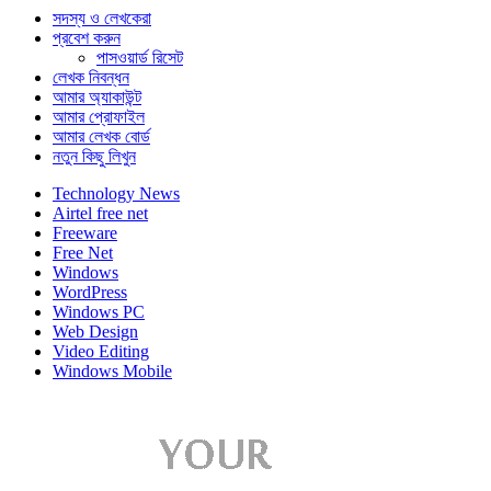
সদস্য ও লেখকেরা
প্রবেশ করুন
পাসওয়ার্ড রিসেট
লেখক নিবন্ধন
আমার অ্যাকাউন্ট
আমার প্রোফাইল
আমার লেখক বোর্ড
নতুন কিছু লিখুন
Technology News
Airtel free net
Freeware
Free Net
Windows
WordPress
Windows PC
Web Design
Video Editing
Windows Mobile