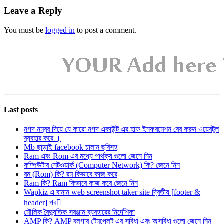
Leave a Reply
You must be
logged in
to post a comment.
Last posts
নগদ নম্বর দিয়ে যে কারো নগদ একাউন্ট এর হাফ ইনফরমেশন বের করুন ওয়েবটুল
ব্যবহার করে ।
Mb ছাড়াই facebook চালান ছবিসহ
Ram এবং Rom এর মধ্যে পার্থক্য গুলো জেনে নিন
কম্পিউটার নেটওয়ার্ক (Computer Network) কি? জেনে নিন
রম (Rom) কি? রম কিভাবে কাজ করে
Ram কি? Ram কিভাবে কাজ করে জেনে নিন
Wapkiz এ বানান web screenshot taker site দ্বিতীয় [footer &
header] পব
মৌলিক বৈদ্যুতিক সরঞ্জাম ব্যবহারের নির্দেশিকা
AMP কি? AMP ব্লগার টেমপ্লেট এর সুবিধা এবং অসুবিধা গুলো জেনে নিন