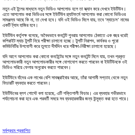
নতুন এই টুলের মাধ্যমে নতুন ভিডিও আপলোড হলে তা স্ক্যান করে দেখবে ইউটিউব।
এতে আপলোড করা ভিডিওর সঙ্গে ইউটিউব প্ল্যাটফর্মে আপলোড করা কোনো ভিডিওর
সামঞ্জস্য আছে কি না, তা দেখা হবে। যদি ওই ভিডিও মিলে যায়, তবে ‘ম্যাচেস’ নামের
একটি ট্যাব হাজির হবে।
ইউটিউব কর্তৃপক্ষ বলেছে, অবৈধভাবে কনটেন্ট পুনরায় আপলোড ঠেকাতে এক বছর ধরেই
কপিরাইট ম্যাচ টুলটি নিয়ে পরীক্ষা চালানো হচ্ছে। টুলটি নিরাপদ, কার্যকর ও পুরো
কমিউনিটির উপযোগী করে তুলতে দীর্ঘদিন ধরে পরীক্ষা-নিরীক্ষা চালানো হয়েছে।
যদি আগে আপলোড করা কোনো কনটেন্টের সঙ্গে নতুন কনটেন্ট মিলে যায়, তখন প্রকৃত
আপলোডকারী নতুন আপলোডকারীর সঙ্গে যোগাযোগ করতে পারবেন বা ইউটিউবকে ওই
ভিডিও সরিয়ে ফেলার অনুরোধ করতে পারবেন।
ইউটিউবে যাঁদের এক লাখের বেশি সাবস্ক্রাইবার আছে, তাঁরা আগামী সপ্তাহ থেকে নতুন
ফিচারটি ব্যবহার করতে পারবেন।
ইউটিউবের ব্লগ পোস্টে বলা হয়েছে, এটি শক্তিশালী ফিচার। এর ব্যবহার গভীরভাবে
পর্যালোচনা করা হবে এবং পরবর্তী সময়ে সব ব্যবহারকারীর জন্য উন্মুক্ত করা হতে পারে।
সর্বপ্রথম প্রকাশিত