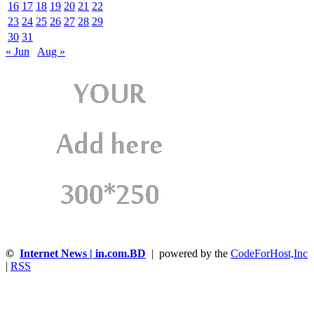
16
17
18
19
20
21
22
23
24
25
26
27
28
29
30
31
« Jun
Aug »
©
Internet News | in.com.BD
| powered by the
CodeForHost,Inc
|
RSS