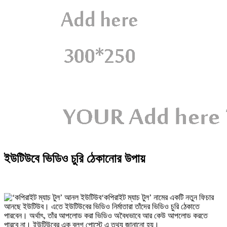
ইউটিউবে ভিডিও চুরি ঠেকানোর উপায়
‘কপিরাইট ম্যাচ টুল’ নামের একটি নতুন ফিচার
আনছে ইউটিউব। এতে ইউটিউবের ভিডিও নির্মাতারা তাঁদের ভিডিও চুরি ঠেকাতে
পারবেন। অর্থাৎ, তাঁর আপলোড করা ভিডিও অবৈধভাবে আর কেউ আপলোড করতে
পারবে না। ইউটিউবের এক ব্লগ পোস্টে এ তথ্য জানানো হয়।