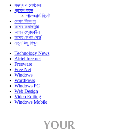
সদস্য ও লেখকেরা
প্রবেশ করুন
পাসওয়ার্ড রিসেট
লেখক নিবন্ধন
আমার অ্যাকাউন্ট
আমার প্রোফাইল
আমার লেখক বোর্ড
নতুন কিছু লিখুন
Technology News
Airtel free net
Freeware
Free Net
Windows
WordPress
Windows PC
Web Design
Video Editing
Windows Mobile