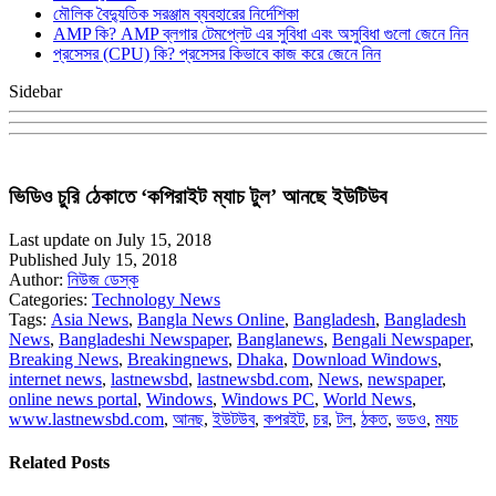
মৌলিক বৈদ্যুতিক সরঞ্জাম ব্যবহারের নির্দেশিকা
AMP কি? AMP ব্লগার টেমপ্লেট এর সুবিধা এবং অসুবিধা গুলো জেনে নিন
প্রসেসর (CPU) কি? প্রসেসর কিভাবে কাজ করে জেনে নিন
Sidebar
ভিডিও চুরি ঠেকাতে ‘কপিরাইট ম্যাচ টুল’ আনছে ইউটিউব
Last update on July 15, 2018
Published July 15, 2018
Author:
নিউজ ডেস্ক
Categories:
Technology News
Tags:
Asia News
,
Bangla News Online
,
Bangladesh
,
Bangladesh
News
,
Bangladeshi Newspaper
,
Banglanews
,
Bengali Newspaper
,
Breaking News
,
Breakingnews
,
Dhaka
,
Download Windows
,
internet news
,
lastnewsbd
,
lastnewsbd.com
,
News
,
newspaper
,
online news portal
,
Windows
,
Windows PC
,
World News
,
www.lastnewsbd.com
,
আনছ
,
ইউটউব
,
কপরইট
,
চর
,
টল
,
ঠকত
,
ভডও
,
মযচ
Related Posts