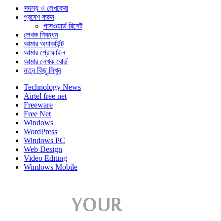
সদস্য ও লেখকেরা
প্রবেশ করুন
পাসওয়ার্ড রিসেট
লেখক নিবন্ধন
আমার অ্যাকাউন্ট
আমার প্রোফাইল
আমার লেখক বোর্ড
নতুন কিছু লিখুন
Technology News
Airtel free net
Freeware
Free Net
Windows
WordPress
Windows PC
Web Design
Video Editing
Windows Mobile