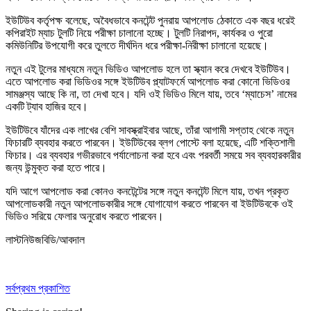
ইউটিউব কর্তৃপক্ষ বলেছে, অবৈধভাবে কনটেন্ট পুনরায় আপলোড ঠেকাতে এক বছর ধরেই
কপিরাইট ম্যাচ টুলটি নিয়ে পরীক্ষা চালানো হচ্ছে। টুলটি নিরাপদ, কার্যকর ও পুরো
কমিউনিটির উপযোগী করে তুলতে দীর্ঘদিন ধরে পরীক্ষা-নিরীক্ষা চালানো হয়েছে।
নতুন এই টুলের মাধ্যমে নতুন ভিডিও আপলোড হলে তা স্ক্যান করে দেখবে ইউটিউব।
এতে আপলোড করা ভিডিওর সঙ্গে ইউটিউব প্ল্যাটফর্মে আপলোড করা কোনো ভিডিওর
সামঞ্জস্য আছে কি না, তা দেখা হবে। যদি ওই ভিডিও মিলে যায়, তবে ‘ম্যাচেস’ নামের
একটি ট্যাব হাজির হবে।
ইউটিউবে যাঁদের এক লাখের বেশি সাবস্ক্রাইবার আছে, তাঁরা আগামী সপ্তাহ থেকে নতুন
ফিচারটি ব্যবহার করতে পারবেন। ইউটিউবের ব্লগ পোস্টে বলা হয়েছে, এটি শক্তিশালী
ফিচার। এর ব্যবহার গভীরভাবে পর্যালোচনা করা হবে এবং পরবর্তী সময়ে সব ব্যবহারকারীর
জন্য উন্মুক্ত করা হতে পারে।
যদি আগে আপলোড করা কোনও কনটেন্টের সঙ্গে নতুন কনটেন্ট মিলে যায়, তখন প্রকৃত
আপলোডকারী নতুন আপলোডকারীর সঙ্গে যোগাযোগ করতে পারবেন বা ইউটিউবকে ওই
ভিডিও সরিয়ে ফেলার অনুরোধ করতে পারবেন।
লাস্টনিউজবিডি/আবদাল
সর্বপ্রথম প্রকাশিত