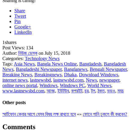
Sharing is caring!
Share
Tweet
Pin
Google+
LinkedIn
1
shares
Post Views:
134
Author:
নিউজ ডেস্ক
on July 15, 2018
Categories:
Technology News
Tags:
Asia News
,
Bangla News Online
,
Bangladesh
,
Bangladesh
News
,
Bangladeshi Newspaper
,
Banglanews
,
Bengali Newspaper
,
Breaking News
,
Breakingnews
,
Dhaka
,
Download Windows
,
internet news
,
lastnewsbd
,
lastnewsbd.com
,
News
,
newspaper
,
online news portal
,
Windows
,
Windows PC
,
World News
,
www.lastnewsbd.com
,
আনছ
,
ইউটউব
,
কপরইট
,
চর
,
টল
,
ঠকত
,
ভডও
,
মযচ
Other posts
স্মার্টফোন কেনার আগে যেসব বিষয় লক্ষ রাখতে হবে
«
»
ফোনে পানি ঢুকলে কী করবেন?
Comments