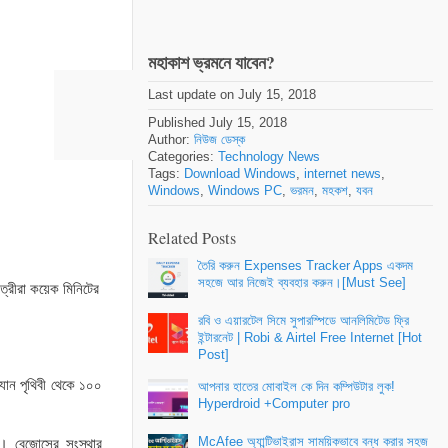
মহাকাশ ভ্রমনে যাবেন?
Last update on July 15, 2018
Published July 15, 2018
Author:
নিউজ ডেস্ক
Categories:
Technology News
Tags:
Download Windows
,
internet news
,
Windows
,
Windows PC
,
ভরমন
,
মহকশ
,
যবন
Related Posts
তৈরি করুন Expenses Tracker Apps একদম
সহজে আর নিজেই ব্যবহার করুন।[Must See]
াত্রীরা কয়েক মিনিটের
রবি ও এয়ারটেল সিমে সুপারস্পিডে আনলিমিটেড ফ্রি
ইন্টারনেট | Robi & Airtel Free Internet [Hot
Post]
াশযান পৃথিবী থেকে ১০০
আপনার হাতের মোবাইল কে দিন কম্পিউটার লুক!
Hyperdroid +Computer pro
McAfee অ্যান্টিভাইরাস সাময়িকভাবে বন্ধ করার সহজ
। বেজোসের সংস্থার