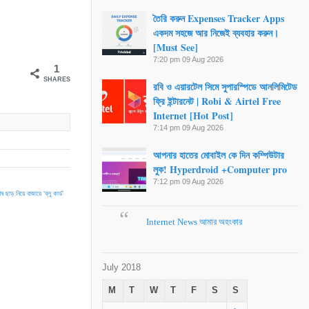
তৈরি করুন Expenses Tracker Apps
একদম সহজে আর নিজেই ব্যবহার করুন।
[Must See]
7:20 pm
09 Aug 2026
1
SHARES
রবি ও এয়ারটেল সিমে সুপারস্পিডে আনলিমিটেড
ফ্রি ইন্টারনেট | Robi & Airtel Free
Internet [Hot Post]
7:14 pm
09 Aug 2026
আপনার হাতের মোবাইল কে দিন কম্পিউটার
লুক! Hyperdroid +Computer pro
7:12 pm
09 Aug 2026
 ছাড় নিয়ে বাজারে ‘ব্লু কার্ড’
Internet News আমার অহংকার
July 2018
M
T
W
T
F
S
S