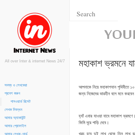
মহাকাশ ভ্রমনে য
All over Inter & internet News 24/7
সদস্য ও লেখকেরা
আপনাকে নিয়ে মহাকাশযান পৃথিবীতে ১০০ 
জন্য নিজেদের ভারহীন বলে মনে করবেন।
প্রবেশ করুন
পাসওয়ার্ড রিসেট
লেখক নিবন্ধন
হ্যাঁ এবার যাওয়া যাবে মহাকাশ ভ্রমণে। 
আমার অ্যাকাউন্ট
কিমি দূরে পাড়ি দেবে।
আমার প্রোফাইল
খরচ হবে দুই লাখ থেকে তিন লাখ ড
আমার লেখক বোর্ড