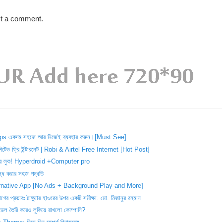
st a comment.
ps একদম সহজে আর নিজেই ব্যবহার করুন।[Must See]
িমিটেড ফ্রি ইন্টারনেট | Robi & Airtel Free Internet [Hot Post]
উটার লুক! Hyperdroid +Computer pro
ন্ধ করার সহজ পদ্ধতি
lternative App [No Ads + Background Play and More]
্যোগের প্রভাবঃ টাঙ্গুয়ার হাওরের উপর একটি সমীক্ষা: মো. মিজানুর রহমান
 তৈরি করেও লুকিয়ে রাখলো কোম্পানি?