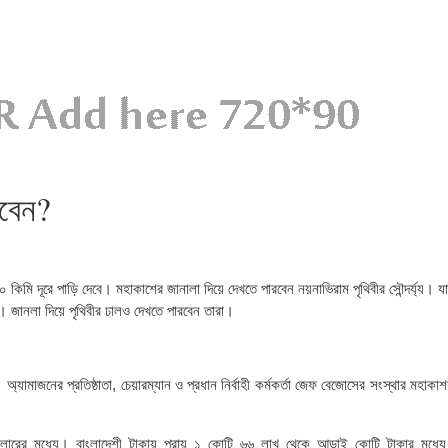
াবেন?
কিমি দূরে পাড়ি দেবে। মহাকাশের জানালা দিয়ে দেখতে পারবেন নয়নাভিরাম পৃথিবীর সৌন্দর্য্য। য
 জানলা দিয়ে পৃথিবীর ঢালও দেখতে পারবেন তারা।
অ্যামাজনের প্রতিষ্ঠাতা, চেয়ারম্যান ও প্রধান নির্বাহী কর্মকর্তা জেফ বেজোসের সংস্থার মহাক
লারের মধ্যে। বাংলাদেশী টাকায় প্রায় ১ কোটি ৬৬ লাখ থেকে আড়াই কোটি টাকার মধ্যে