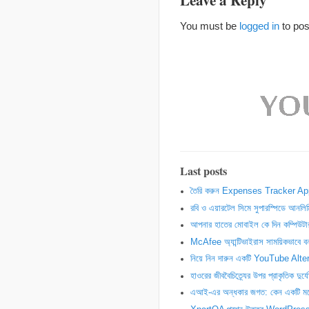
Leave a Reply
You must be
logged in
to po
Last posts
তৈরি করুন Expenses Tracker Ap
রবি ও এয়ারটেল সিমে সুপারস্পিডে আনল
আপনার হাতের মোবাইল কে দিন কম্পি
McAfee অ্যান্টিভাইরাস সাময়িকভাবে ব
নিয়ে নিন দারুন একটি YouTube A
হাওরের জীববৈচিত্র্যের উপর প্রাকৃতিক দুর
এআই-এর অন্ধকার জগত: কেন একটি মডেল