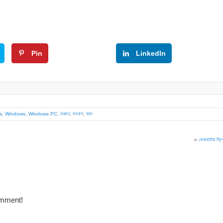
Pin
Google+
LinkedIn
s
,
Windows
,
Windows PC
,
ভরমন
,
মহকশ
,
যবন
»
কেনাকাটায় বিশেষ
omment!