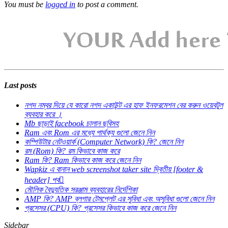
You must be
logged in
to post a comment.
Last posts
নগদ নম্বর দিয়ে যে কারো নগদ একাউন্ট এর হাফ ইনফরমেশন বের করুন ওয়েবটুল
ব্যবহার করে ।
Mb ছাড়াই facebook চালান ছবিসহ
Ram এবং Rom এর মধ্যে পার্থক্য গুলো জেনে নিন
কম্পিউটার নেটওয়ার্ক (Computer Network) কি? জেনে নিন
রম (Rom) কি? রম কিভাবে কাজ করে
Ram কি? Ram কিভাবে কাজ করে জেনে নিন
Wapkiz এ বানান web screenshot taker site দ্বিতীয় [footer &
header] পব
মৌলিক বৈদ্যুতিক সরঞ্জাম ব্যবহারের নির্দেশিকা
AMP কি? AMP ব্লগার টেমপ্লেট এর সুবিধা এবং অসুবিধা গুলো জেনে নিন
প্রসেসর (CPU) কি? প্রসেসর কিভাবে কাজ করে জেনে নিন
Sidebar