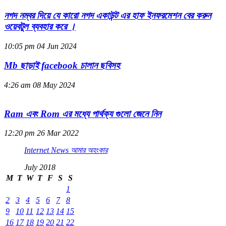
নগদ নম্বর দিয়ে যে কারো নগদ একাউন্ট এর হাফ ইনফরমেশন বের করুন
ওয়েবটুল ব্যবহার করে ।
10:05 pm
04 Jun 2024
Mb ছাড়াই facebook চালান ছবিসহ
4:26 am
08 May 2024
Ram এবং Rom এর মধ্যে পার্থক্য গুলো জেনে নিন
12:20 pm
26 Mar 2022
Internet News আমার অহংকার
July 2018
M
T
W
T
F
S
S
1
2
3
4
5
6
7
8
9
10
11
12
13
14
15
16
17
18
19
20
21
22