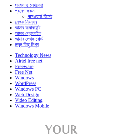
সদস্য ও লেখকেরা
প্রবেশ করুন
পাসওয়ার্ড রিসেট
লেখক নিবন্ধন
আমার অ্যাকাউন্ট
আমার প্রোফাইল
আমার লেখক বোর্ড
নতুন কিছু লিখুন
Technology News
Airtel free net
Freeware
Free Net
Windows
WordPress
Windows PC
Web Design
Video Editing
Windows Mobile