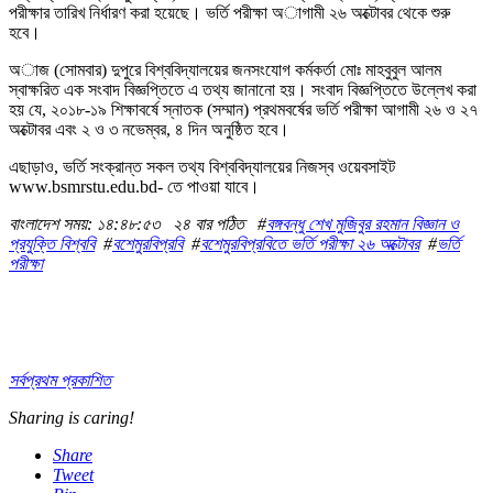
পরীক্ষার তারিখ নির্ধারণ করা হয়েছে। ভর্তি পরীক্ষা অাগামী ২৬ অক্টোবর থেকে শুরু
হবে।
অাজ (সোমবার) দুপুরে বিশ্ববিদ্যালয়ের জনসংযোগ কর্মকর্তা মোঃ মাহবুবুল আলম
স্বাক্ষরিত এক সংবাদ বিজ্ঞপ্তিতে এ তথ্য জানানো হয়। সংবাদ বিজ্ঞপ্তিতে উল্লেখ করা
হয় যে, ২০১৮-১৯ শিক্ষাবর্ষে স্নাতক (সম্মান) প্রথমবর্ষের ভর্তি পরীক্ষা আগামী ২৬ ও ২৭
অক্টোবর এবং ২ ও ৩ নভেম্বর, ৪ দিন অনুষ্ঠিত হবে।
এছাড়াও, ভর্তি সংক্রান্ত সকল তথ্য বিশ্ববিদ্যালয়ের নিজস্ব ওয়েবসাইট
www.bsmrstu.edu.bd- তে পাওয়া যাবে।
বাংলাদেশ সময়: ১৪:৪৮:৫৩
২৪ বার পঠিত
#
বঙ্গবন্ধু শেখ মুজিবুর রহমান বিজ্ঞান ও
প্রযুক্তি বিশ্ববি
#
বশেমুরবিপ্রবি
#
বশেমুরবিপ্রবিতে ভর্তি পরীক্ষা ২৬ অক্টোবর
#
ভর্তি
পরীক্ষা
সর্বপ্রথম প্রকাশিত
Sharing is caring!
Share
Tweet