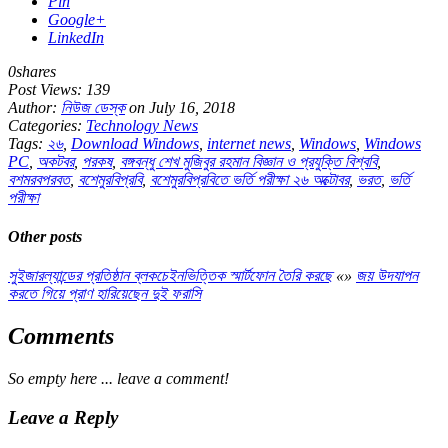
Pin
Google+
LinkedIn
0
shares
Post Views:
139
Author:
নিউজ ডেস্ক
on July 16, 2018
Categories:
Technology News
Tags:
২৬
,
Download Windows
,
internet news
,
Windows
,
Windows
PC
,
অকটবর
,
পরকষ
,
বঙ্গবন্ধু শেখ মুজিবুর রহমান বিজ্ঞান ও প্রযুক্তি বিশ্ববি
,
বশমরবপরবত
,
বশেমুরবিপ্রবি
,
বশেমুরবিপ্রবিতে ভর্তি পরীক্ষা ২৬ অক্টোবর
,
ভরত
,
ভর্তি
পরীক্ষা
Other posts
সুইজারল্যান্ডের প্রতিষ্ঠান ব্লকচেইনভিত্তিক স্মার্টফোন তৈরি করছে
«
»
জয় উদযাপন
করতে গিয়ে প্রাণ হারিয়েছেন দুই ফরাসি
Comments
So empty here ... leave a comment!
Leave a Reply