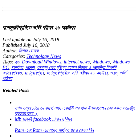
বশেমুরবিপ্রবিতে ভর্তি পরীক্ষা ২৬ অক্টোবর
Last update on July 16, 2018
Published July 16, 2018
Author:
নিউজ ডেস্ক
Categories:
Technology News
Tags:
২৬
,
Download Windows
,
internet news
,
Windows
,
Windows
PC
,
অকটবর
,
পরকষ
,
বঙ্গবন্ধু শেখ মুজিবুর রহমান বিজ্ঞান ও প্রযুক্তি বিশ্ববি
,
বশমরবপরবত
,
বশেমুরবিপ্রবি
,
বশেমুরবিপ্রবিতে ভর্তি পরীক্ষা ২৬ অক্টোবর
,
ভরত
,
ভর্তি
পরীক্ষা
Related Posts
নগদ নম্বর দিয়ে যে কারো নগদ একাউন্ট এর হাফ ইনফরমেশন বের করুন ওয়েবটুল
ব্যবহার করে ।
Mb ছাড়াই facebook চালান ছবিসহ
Ram এবং Rom এর মধ্যে পার্থক্য গুলো জেনে নিন