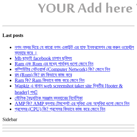
Last posts
নগদ নম্বর দিয়ে যে কারো নগদ একাউন্ট এর হাফ ইনফরমেশন বের করুন ওয়েবটুল
ব্যবহার করে ।
Mb ছাড়াই facebook চালান ছবিসহ
Ram এবং Rom এর মধ্যে পার্থক্য গুলো জেনে নিন
কম্পিউটার নেটওয়ার্ক (Computer Network) কি? জেনে নিন
রম (Rom) কি? রম কিভাবে কাজ করে
Ram কি? Ram কিভাবে কাজ করে জেনে নিন
Wapkiz এ বানান web screenshot taker site দ্বিতীয় [footer &
header] পব
মৌলিক বৈদ্যুতিক সরঞ্জাম ব্যবহারের নির্দেশিকা
AMP কি? AMP ব্লগার টেমপ্লেট এর সুবিধা এবং অসুবিধা গুলো জেনে নিন
প্রসেসর (CPU) কি? প্রসেসর কিভাবে কাজ করে জেনে নিন
Sidebar