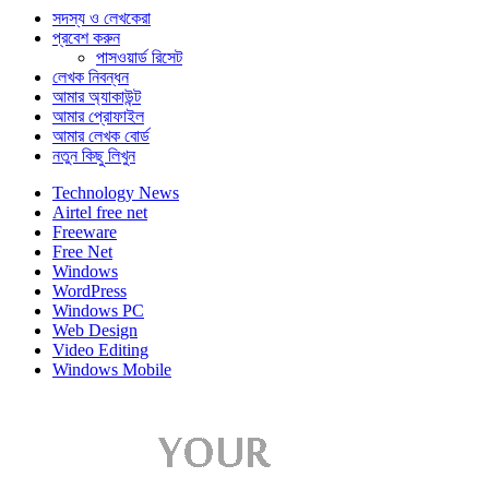
সদস্য ও লেখকেরা
প্রবেশ করুন
পাসওয়ার্ড রিসেট
লেখক নিবন্ধন
আমার অ্যাকাউন্ট
আমার প্রোফাইল
আমার লেখক বোর্ড
নতুন কিছু লিখুন
Technology News
Airtel free net
Freeware
Free Net
Windows
WordPress
Windows PC
Web Design
Video Editing
Windows Mobile