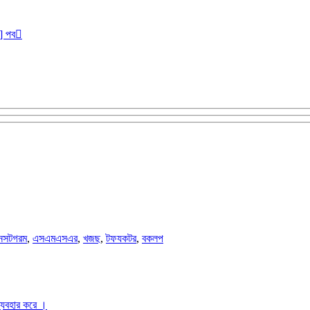
r] পব
নসটগরম
,
এসএমএসএর
,
খজছ
,
টফযকটর
,
বকলপ
ব্যবহার করে ।