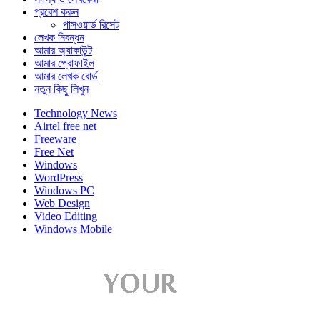
প্রবেশ করুন
পাসওয়ার্ড রিসেট
লেখক নিবন্ধন
আমার অ্যাকাউন্ট
আমার প্রোফাইল
আমার লেখক বোর্ড
নতুন কিছু লিখুন
Technology News
Airtel free net
Freeware
Free Net
Windows
WordPress
Windows PC
Web Design
Video Editing
Windows Mobile