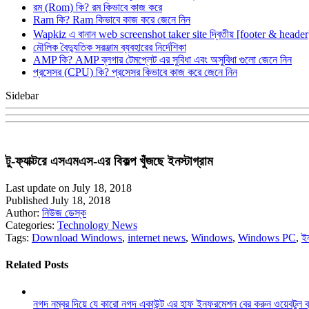
রম (Rom) কি? রম কিভাবে কাজ করে
Ram কি? Ram কিভাবে কাজ করে জেনে নিন
Wapkiz এ বানান web screenshot taker site দ্বিতীয় [footer & heade
মৌলিক বৈদ্যুতিক সরঞ্জাম ব্যবহারের নির্দেশিকা
AMP কি? AMP ব্লগার টেমপ্লেট এর সুবিধা এবং অসুবিধা গুলো জেনে নিন
প্রসেসর (CPU) কি? প্রসেসর কিভাবে কাজ করে জেনে নিন
Sidebar
টু-ফ্যাক্টরে এসএমএস-এর বিকল্প খুঁজছে ইনস্টাগ্রাম
Last update on July 18, 2018
Published July 18, 2018
Author:
নিউজ ডেস্ক
Categories:
Technology News
Tags:
Download Windows
,
internet news
,
Windows
,
Windows PC
,
ই
Related Posts
নগদ নম্বর দিয়ে যে কারো নগদ একাউন্ট এর হাফ ইনফরমেশন বের করুন ওয়েবটুল 