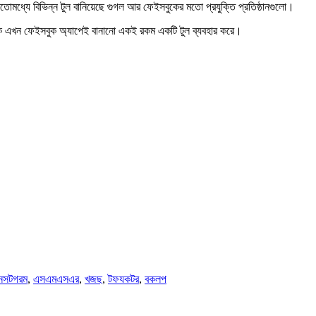
ইতোমধ্যে বিভিন্ন টুল বানিয়েছে গুগল আর ফেইসবুকের মতো প্রযুক্তি প্রতিষ্ঠানগুলো।
ুক এখন ফেইসবুক অ্যাপেই বানানো একই রকম একটি টুল ব্যবহার করে।
নসটগরম
,
এসএমএসএর
,
খজছ
,
টফযকটর
,
বকলপ