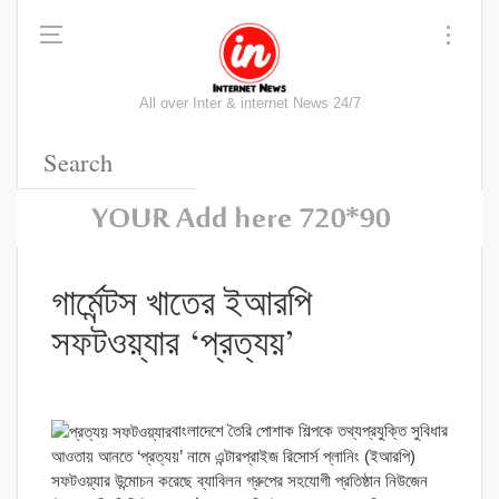
All over Inter & internet News 24/7
গার্মেন্টস খাতের ইআরপি
সফটওয়্যার ‘প্রত্যয়’
বাংলাদেশে তৈরি পোশাক শিল্পকে তথ্যপ্রযুক্তি সুবিধার
আওতায় আনতে ‘প্রত্যয়’ নামে এন্টারপ্রাইজ রিসোর্স প্লানিং (ইআরপি)
সফটওয়্যার উন্মোচন করেছে ব্যাবিলন গ্রুপের সহযোগী প্রতিষ্ঠান নিউজেন