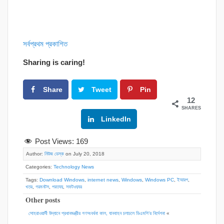
সর্বপ্রথম প্রকাশিত
Sharing is caring!
Share
Tweet
Pin
12
SHARES
Google+
LinkedIn
Post Views:
169
Author:
নিউজ ডেস্ক
on July 20, 2018
Categories:
Technology News
Tags:
Download Windows
,
internet news
,
Windows
,
Windows PC
,
ইআরপ
,
খতর
,
গরমনটস
,
পরতযয়
,
সফটওয়যর
Other posts
সোহরাওয়ার্দী উদ্যানে প্রধানমন্ত্রীর গণসংবর্ধনা কাল, যানবাহন চলাচলে ডিএমপি’র নির্দেশনা
«