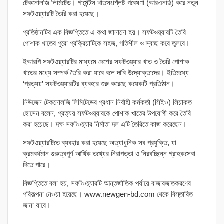
টেকনোলজি লিমিটেড। গার্মেন্টস খাতসংশ্লিষ্ট গবেষণা (আরএনডি) করে নতুন
সফটওয়্যারটি তৈরি করা হয়েছে।
প্রতিষ্ঠানটির এক বিজ্ঞপ্তিতে এ কথা জানানো হয়। সফটওয়্যারটি তৈরি
পোশাক খাতের পুরো প্রক্রিয়াটিকে সহজ, গতিশীল ও স্বচ্ছ করে তুলবে।
ইআরপি সফটওয়্যারটির মাধ্যমে দেশের সফটওয়্যার খাত ও তৈরি পোশাক
খাতের মধ্যে সম্পর্ক তৈরি করা যাবে বলে দাবি উদ্যোক্তাদের। ইতিমধ্যে
‘প্রত্যয়’ সফটওয়্যারটির ব্যবহার শুরু করেছে কয়েকটি প্রতিষ্ঠান।
নিউজেন টেকনোলজি লিমিটেডের প্রধান নির্বাহী কর্মকর্তা (সিইও) লিয়াকত
হোসেন বলেন, প্রত্যয় সফটওয়্যারকে পোশাক খাতের উপযোগী করে তৈরি
করা হয়েছে। দক্ষ সফটওয়্যার নির্মাতা দল এটি তৈরিতে কাজ করেছেন।
সফটওয়্যারটিতে ব্যবহার করা হয়েছে অত্যাধুনিক সব প্রযুক্তি, যা
ক্রমবর্ধমান গুরুত্বপূর্ণ আর্থিক তথ্যের নিরাপত্তা ও নিরবচ্ছিন্ন গ্রাহকসেবা
দিতে পারে।
বিজ্ঞপ্তিতে বলা হয়, সফটওয়্যারটি আন্তর্জাতিক পর্যায়ে বাজারজাতকরণের
পরিকল্পনা নেওয়া হয়েছে। www.newgen-bd.com থেকে বিস্তারিত
জানা যাবে।