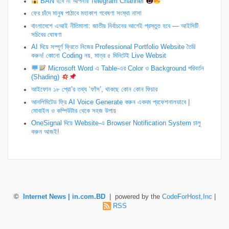
BAN হবে না আপনার Telegram Channel
ফের চাঁদে মানুষ পাঠাবে মহাকাশ গবেষণা সংস্থা নাসা
বাংলাদেশে এআই নীতিমালা: জাতীয় নির্বাচনের আগেই প্রস্তুত হবে — আইসিটি
সচিবের ঘোষণা
AI দিয়ে সম্পূর্ণ ফ্রিতে নিজের Professional Portfolio Website তৈরি
করুন! কোনো Coding নয়, মাত্র ৫ মিনিটেই Live Websit
Microsoft Word এ Table-এর Color ও Background পরিবর্তন
(Shading)
আইফোন ১৮ প্রো’র তথ্য ‘ফাঁস’, থাকছে কোন কোন ফিচার
আনলিমিটেড ফ্রি AI Voice Generate করুন একদম প্রফেশনালভাবে |
মোবাইল ও কম্পিউটার থেকে সহজ উপায়
OneSignal দিয়ে Website-এ Browser Notification System চালু
করুন আজই!
©
Internet News | in.com.BD
| powered by the
CodeForHost,Inc
|
RSS