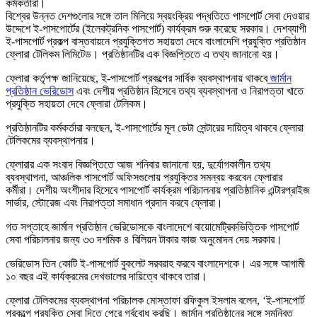
বিশ্বের উন্নত দেশগুলোর সঙ্গে তাল মিলিয়ে স্বয়ংক্রিয় পদ্ধতিতে পাসপোর্ট সেবা দেওয়ার
উদ্দেশে ই-পাসপোর্টের (ইলেকট্রনিক পাসপোর্ট) কার্যক্রম শুরু করেছে সরকার। দেশব্যাপী
ই-পাসপোর্ট প্রকল্প বাস্তবায়নে প্রযুক্তিগত সহায়তা দেবে বাংলাদেশি প্রযুক্তি প্রতিষ্ঠান
ফ্লোরা টেলিকম লিমিটেড। প্রতিষ্ঠানটির এক বিজ্ঞপ্তিতে এ তথ্য জানানো হয়।
ফ্লোরা কর্তৃপক্ষ জানিয়েছে, ই-পাসপোর্ট প্রকল্পের সার্বিক ব্যবস্থাপনায় থাকবে
জার্মান
প্রতিষ্ঠান ভেরিডোস
এবং দেশীয় প্রতিষ্ঠান হিসেবে তথ্য ব্যবস্থাপনা ও নিরাপত্তা খাতে
প্রযুক্তি সহায়তা দেবে ফ্লোরা টেলিকম।
প্রতিষ্ঠানটির কর্মকর্তারা বলছেন, ই-পাসপোর্টের মূল ডেটা সেন্টারের দায়িত্ব থাকবে ফ্লোরা
টেলিকমের ব্যবস্থাপনায়।
ফ্লোরার এক সংবাদ বিজ্ঞপ্তিতে আজ শনিবার জানানো হয়, দুর্যোগকালীন তথ্য
ব্যবস্থাপনা, আঞ্চলিক পাসপোর্ট অফিসগুলোয় প্রযুক্তির সমন্বয় করবেন ফ্লোরার
কর্মীরা। দেশীয় অংশীদার হিসেবে পাসপোর্ট কার্যক্রম পরিচালনায় প্রাতিষ্ঠানিক এন্টারপ্রাইজ
সার্ভার, স্টোরেজ এবং নিরাপত্তা সমাধান প্রদান করবে ফ্লোরা।
গত সপ্তাহে জার্মান প্রতিষ্ঠান ভেরিডোসকে বাংলাদেশে বায়োমেট্রিকভিত্তিক পাসপোর্ট
সেবা পরিচালনার জন্য ৩৩ দশমিক ৪ বিলিয়ন টাকার কাজ অনুমোদন দেয় সরকার।
ভেরিডোস তিন কোটি ই-পাসপোর্ট বুকলেট সরবরাহ করবে বাংলাদেশকে। এর সঙ্গে আগামী
১০ বছর এই কার্যক্রমের দেখভালের দায়িত্বে থাকবে তারা।
ফ্লোরা টেলিকমের ব্যবস্থাপনা পরিচালক মোস্তাফা রফিকুল ইসলাম বলেন, ‘ই-পাসপোর্ট
প্রকল্পে প্রযুক্তি সেবা দিতে পেরে গর্ববোধ করছি। জার্মান প্রতিষ্ঠানের সঙ্গে সমন্বিত