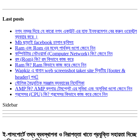
Last posts
নগদ নম্বর দিয়ে যে কারো নগদ একাউন্ট এর হাফ ইনফরমেশন বের করুন ওয়েবটুল
ব্যবহার করে ।
Mb ছাড়াই facebook চালান ছবিসহ
Ram এবং Rom এর মধ্যে পার্থক্য গুলো জেনে নিন
কম্পিউটার নেটওয়ার্ক (Computer Network) কি? জেনে নিন
রম (Rom) কি? রম কিভাবে কাজ করে
Ram কি? Ram কিভাবে কাজ করে জেনে নিন
Wapkiz এ বানান web screenshot taker site দ্বিতীয় [footer &
header] পব
মৌলিক বৈদ্যুতিক সরঞ্জাম ব্যবহারের নির্দেশিকা
AMP কি? AMP ব্লগার টেমপ্লেট এর সুবিধা এবং অসুবিধা গুলো জেনে নিন
প্রসেসর (CPU) কি? প্রসেসর কিভাবে কাজ করে জেনে নিন
Sidebar
ই-পাসপোর্টে তথ্য ব্যবস্থাপনা ও নিরাপত্তা খাতে প্রযুক্তি সহায়তা দিচ্ছে