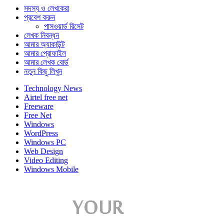
সদস্য ও লেখকেরা
প্রবেশ করুন
পাসওয়ার্ড রিসেট
লেখক নিবন্ধন
আমার অ্যাকাউন্ট
আমার প্রোফাইল
আমার লেখক বোর্ড
নতুন কিছু লিখুন
Technology News
Airtel free net
Freeware
Free Net
Windows
WordPress
Windows PC
Web Design
Video Editing
Windows Mobile