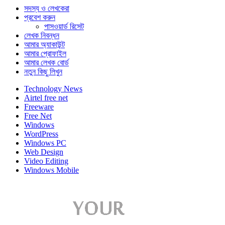
সদস্য ও লেখকেরা
প্রবেশ করুন
পাসওয়ার্ড রিসেট
লেখক নিবন্ধন
আমার অ্যাকাউন্ট
আমার প্রোফাইল
আমার লেখক বোর্ড
নতুন কিছু লিখুন
Technology News
Airtel free net
Freeware
Free Net
Windows
WordPress
Windows PC
Web Design
Video Editing
Windows Mobile