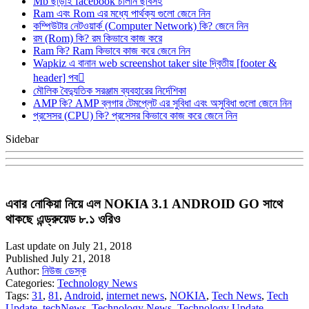
Mb ছাড়াই facebook চালান ছবিসহ
Ram এবং Rom এর মধ্যে পার্থক্য গুলো জেনে নিন
কম্পিউটার নেটওয়ার্ক (Computer Network) কি? জেনে নিন
রম (Rom) কি? রম কিভাবে কাজ করে
Ram কি? Ram কিভাবে কাজ করে জেনে নিন
Wapkiz এ বানান web screenshot taker site দ্বিতীয় [footer &
header] পব
মৌলিক বৈদ্যুতিক সরঞ্জাম ব্যবহারের নির্দেশিকা
AMP কি? AMP ব্লগার টেমপ্লেট এর সুবিধা এবং অসুবিধা গুলো জেনে নিন
প্রসেসর (CPU) কি? প্রসেসর কিভাবে কাজ করে জেনে নিন
Sidebar
এবার নোকিয়া নিয়ে এল NOKIA 3.1 ANDROID GO সাথে
থাকছে এন্ড্রুয়েড ৮.১ ওরিও
Last update on July 21, 2018
Published July 21, 2018
Author:
নিউজ ডেস্ক
Categories:
Technology News
Tags:
31
,
81
,
Android
,
internet news
,
NOKIA
,
Tech News
,
Tech
Update
,
techNews
,
Technology News
,
Technology Update
,