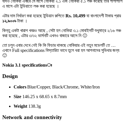
যদিও নোকিয়া এবছর মে মাসে নোকিয়া ২.১ এবং নোকিয়া ৫.১ লঞ্চ করেছে তার পাশাপাশি
এ মাসে এটা ইন্ডিয়াতে লঞ্চ করা হয়েছে ।
এটার দাম নির্ধারণ করা হয়েছে ইন্ডিয়ান রুপিতে
Rs. 10,499
যা বাংলাদেশী টাকায় প্রায়
১২,৯০০৳
টাকা ।
কিন্তু একটা খারাপ খবরও আছে , সেটা হল নোকিয়া ৩.১ মোবাইলটি শুধুমাত্র ২/১৬ লঞ্চ
করা হয়েছে , এটার ৩/৩২ ভার্সনটি এখনও বাজারে আসে নি 🙁
তো চলুন এবার দেখে নেই কি কি ফিচার থাকছে নোকিয়ার এই নতুন মডেলটি তে …
এখানে Full specifications বিস্তারিত ভাবে তুলে ধরা হল আপনাদের সুভিধার জন্য
🙂
Nokia 3.1 specificationsঃ
Design
Colors
Blue/Copper, Black/Chrome, White/Iron
Size
146.25 x 68.65 x 8.7mm
Weight
138.3g
Network and connectivity