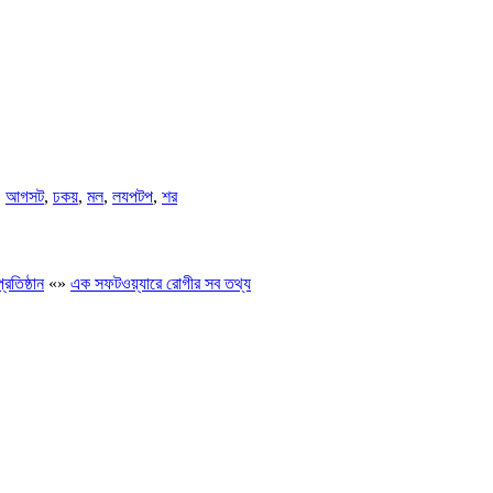
,
আগসট
,
ঢকয়
,
মল
,
লযপটপ
,
শর
রতিষ্ঠান
«
»
এক সফটওয়্যারে রোগীর সব তথ্য