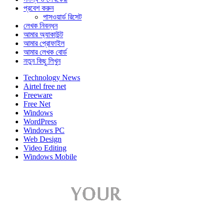
প্রবেশ করুন
পাসওয়ার্ড রিসেট
লেখক নিবন্ধন
আমার অ্যাকাউন্ট
আমার প্রোফাইল
আমার লেখক বোর্ড
নতুন কিছু লিখুন
Technology News
Airtel free net
Freeware
Free Net
Windows
WordPress
Windows PC
Web Design
Video Editing
Windows Mobile