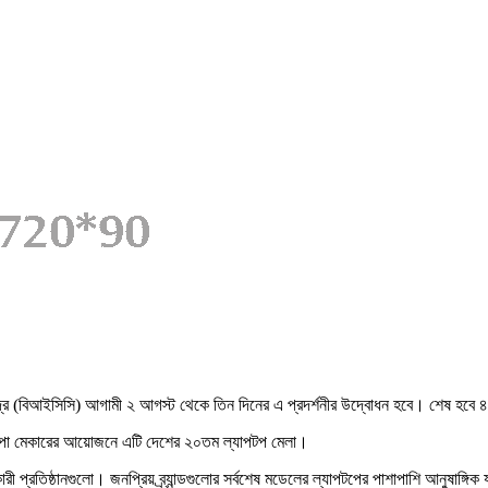
্দ্রে (বিআইসিসি) আগামী ২ আগস্ট থেকে তিন দিনের এ প্রদর্শনীর উদ্বোধন হবে। শেষ হবে
 এক্সপো মেকারের আয়োজনে এটি দেশের ২০তম ল্যাপটপ মেলা।
 প্রতিষ্ঠানগুলো। জনপ্রিয় ব্র্যান্ডগুলোর সর্বশেষ মডেলের ল্যাপটপের পাশাপাশি আনুষাঙ্গি