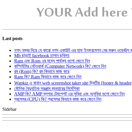
Last posts
নগদ নম্বর দিয়ে যে কারো নগদ একাউন্ট এর হাফ ইনফরমেশন বের করুন ওয়েবটুল 
Mb ছাড়াই facebook চালান ছবিসহ
Ram এবং Rom এর মধ্যে পার্থক্য গুলো জেনে নিন
কম্পিউটার নেটওয়ার্ক (Computer Network) কি? জেনে নিন
রম (Rom) কি? রম কিভাবে কাজ করে
Ram কি? Ram কিভাবে কাজ করে জেনে নিন
Wapkiz এ বানান web screenshot taker site দ্বিতীয় [footer & heade
মৌলিক বৈদ্যুতিক সরঞ্জাম ব্যবহারের নির্দেশিকা
AMP কি? AMP ব্লগার টেমপ্লেট এর সুবিধা এবং অসুবিধা গুলো জেনে নিন
প্রসেসর (CPU) কি? প্রসেসর কিভাবে কাজ করে জেনে নিন
Sidebar