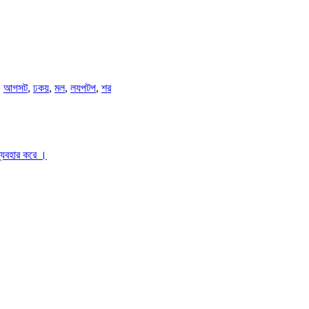
,
আগসট
,
ঢকয়
,
মল
,
লযপটপ
,
শর
ব্যবহার করে ।