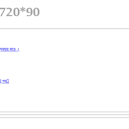
ব্যবহার করে ।
r] পব