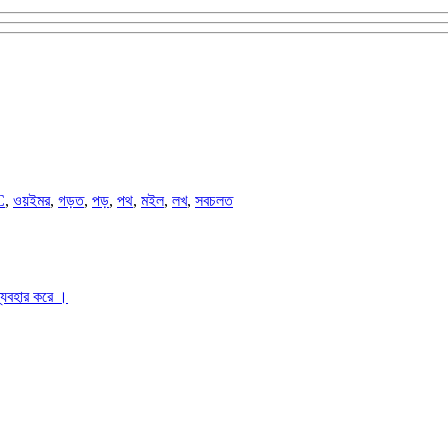
C
,
ওয়ইমর
,
গড়ত
,
পড়
,
পথ
,
মইল
,
লখ
,
সবচলত
ব্যবহার করে ।