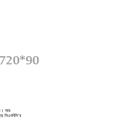
াড়ি। আর
ছে সিএনবিসি’র