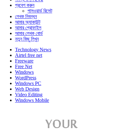
প্রবেশ করুন
পাসওয়ার্ড রিসেট
লেখক নিবন্ধন
আমার অ্যাকাউন্ট
আমার প্রোফাইল
আমার লেখক বোর্ড
নতুন কিছু লিখুন
Technology News
Airtel free net
Freeware
Free Net
Windows
WordPress
Windows PC
Web Design
Video Editing
Windows Mobile