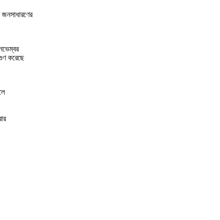
ন জনসাধারণের
নভেম্বর
গুণ করেছে
লে
রার