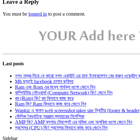
Leave a Reply
You must be
logged in
to post a comment.
Last posts
নগদ নম্বর দিয়ে যে কারো নগদ একাউন্ট এর হাফ ইনফরমেশন বের করুন ওয়েবটুল 
Mb ছাড়াই facebook চালান ছবিসহ
Ram এবং Rom এর মধ্যে পার্থক্য গুলো জেনে নিন
কম্পিউটার নেটওয়ার্ক (Computer Network) কি? জেনে নিন
রম (Rom) কি? রম কিভাবে কাজ করে
Ram কি? Ram কিভাবে কাজ করে জেনে নিন
Wapkiz এ বানান web screenshot taker site দ্বিতীয় [footer & heade
মৌলিক বৈদ্যুতিক সরঞ্জাম ব্যবহারের নির্দেশিকা
AMP কি? AMP ব্লগার টেমপ্লেট এর সুবিধা এবং অসুবিধা গুলো জেনে নিন
প্রসেসর (CPU) কি? প্রসেসর কিভাবে কাজ করে জেনে নিন
Sidebar