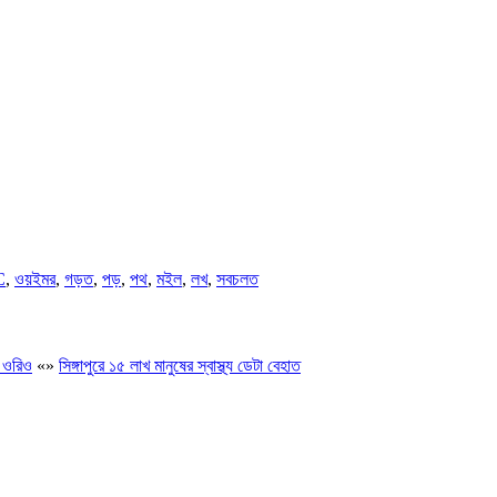
C
,
ওয়ইমর
,
গড়ত
,
পড়
,
পথ
,
মইল
,
লখ
,
সবচলত
 ওরিও
«
»
সিঙ্গাপুরে ১৫ লাখ মানুষের স্বাস্থ্য ডেটা বেহাত