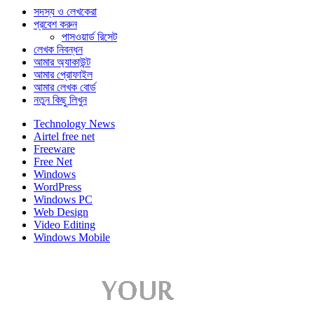
সদস্য ও লেখকেরা
প্রবেশ করুন
পাসওয়ার্ড রিসেট
লেখক নিবন্ধন
আমার অ্যাকাউন্ট
আমার প্রোফাইল
আমার লেখক বোর্ড
নতুন কিছু লিখুন
Technology News
Airtel free net
Freeware
Free Net
Windows
WordPress
Windows PC
Web Design
Video Editing
Windows Mobile