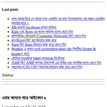
Last posts
নগদ নম্বর দিয়ে যে কারো নগদ একাউন্ট এর হাফ ইনফরমেশন বের করুন ওয়েবটুল
ব্যবহার করে ।
Mb ছাড়াই facebook চালান ছবিসহ
Ram এবং Rom এর মধ্যে পার্থক্য গুলো জেনে নিন
কম্পিউটার নেটওয়ার্ক (Computer Network) কি? জেনে নিন
রম (Rom) কি? রম কিভাবে কাজ করে
Ram কি? Ram কিভাবে কাজ করে জেনে নিন
Wapkiz এ বানান web screenshot taker site দ্বিতীয় [footer &
header] পব
মৌলিক বৈদ্যুতিক সরঞ্জাম ব্যবহারের নির্দেশিকা
AMP কি? AMP ব্লগার টেমপ্লেট এর সুবিধা এবং অসুবিধা গুলো জেনে নিন
প্রসেসর (CPU) কি? প্রসেসর কিভাবে কাজ করে জেনে নিন
Sidebar
এবার আসতে পারে আইফোন ৯