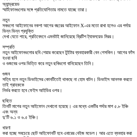
অ্যান্ড্রয়েড
স্মার্টফোনগুলোর সঙ্গে প্রতিযোগিতায় নামতে যাচ্ছে তারা।
নতুন
সবগুলো আইফোনের নকশা আগের বছরের আইফোন X-এর মতো রাখা হলেও এর পর্দায়
ভিন্ন ভিন্ন প্রযুক্তি
দেখা যেতে পারে, প্রতিবেদনে এমনটাই জানিয়েছে ব্রিটিশ ট্যাবলয়েড মিরর।
সম্প্রতি
নতুন আইফোনগুলোর ছবি শেয়ার করেছেন টুইটার ব্যবহারকারী বেন গেসকিন। আগের ফাঁস
হওয়া ছবি
ও গুজবের ওপর ভিত্তি করে নতুন ছবিগুলো বানিয়েছেন তিনি।
গুজব
সত্যি হলে নতুন ডিভাইসের কোনটিতেই থাকছে না হোম বাটন। ডিভাইস আনলক করতে
তাই গ্রাহককে
নির্ভর করতে হবে ফেইস আইডির ওপর।
ছবিতে
তিনটি মাপের নতুন আইফোন দেখানো হয়েছে। এর মধ্যে একটির পর্দার মাপ ৫.৮ ইঞ্চি
এবং অন্য
দু’টি ৬.১ ও ৬.৫ ইঞ্চি।
ধারণা
করা হচ্ছে সবচেয়ে ছোট আইফোনটি হবে এবারের বেইজ মডেল। আর এতে ব্যবহার করা