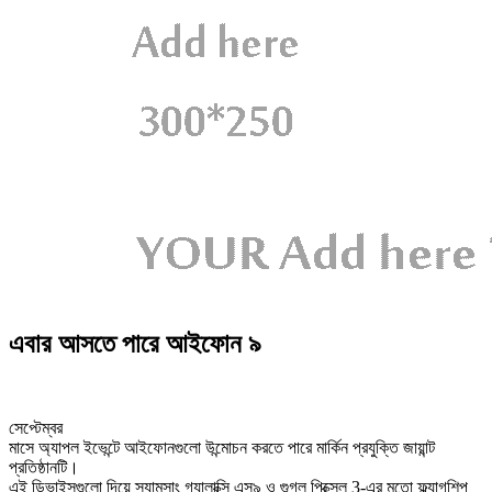
এবার আসতে পারে আইফোন ৯
সেপ্টেম্বর
মাসে অ্যাপল ইভেন্টে আইফোনগুলো উন্মোচন করতে পারে মার্কিন প্রযুক্তি জায়ান্ট
প্রতিষ্ঠানটি।
এই ডিভাইসগুলো দিয়ে স্যামসাং গ্যালাক্সি এস৯ ও গুগল পিক্সেল 3-এর মতো ফ্ল্যাগশিপ