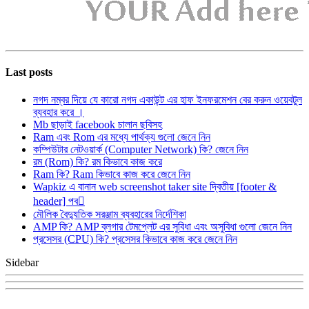
Last posts
নগদ নম্বর দিয়ে যে কারো নগদ একাউন্ট এর হাফ ইনফরমেশন বের করুন ওয়েবটুল
ব্যবহার করে ।
Mb ছাড়াই facebook চালান ছবিসহ
Ram এবং Rom এর মধ্যে পার্থক্য গুলো জেনে নিন
কম্পিউটার নেটওয়ার্ক (Computer Network) কি? জেনে নিন
রম (Rom) কি? রম কিভাবে কাজ করে
Ram কি? Ram কিভাবে কাজ করে জেনে নিন
Wapkiz এ বানান web screenshot taker site দ্বিতীয় [footer &
header] পব
মৌলিক বৈদ্যুতিক সরঞ্জাম ব্যবহারের নির্দেশিকা
AMP কি? AMP ব্লগার টেমপ্লেট এর সুবিধা এবং অসুবিধা গুলো জেনে নিন
প্রসেসর (CPU) কি? প্রসেসর কিভাবে কাজ করে জেনে নিন
Sidebar