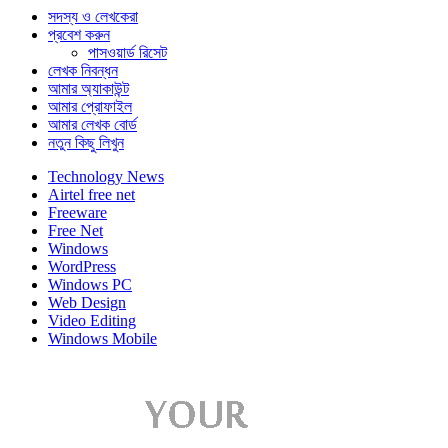
সদস্য ও লেখকেরা
প্রবেশ করুন
পাসওয়ার্ড রিসেট
লেখক নিবন্ধন
আমার অ্যাকাউন্ট
আমার প্রোফাইল
আমার লেখক বোর্ড
নতুন কিছু লিখুন
Technology News
Airtel free net
Freeware
Free Net
Windows
WordPress
Windows PC
Web Design
Video Editing
Windows Mobile