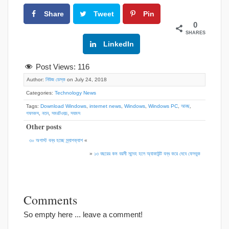
Share
Tweet
Pin
0
SHARES
Google+
LinkedIn
Post Views:
116
Author:
নিউজ ডেস্ক
on July 24, 2018
Categories:
Technology News
Tags:
Download Windows
,
internet news
,
Windows
,
Windows PC
,
আনছ
,
গযলকস
,
নতন
,
সমরটওয়চ
,
সযমস
Other posts
৩০ অগাস্ট বন্ধ হচ্ছে স্ন্যাপক্যাশ
«
»
১৩ বছরের কম বয়সী সন্দেহ হলে অ্যাকাউন্ট বন্ধ করে দেবে ফেসবুক
Comments
So empty here ... leave a comment!