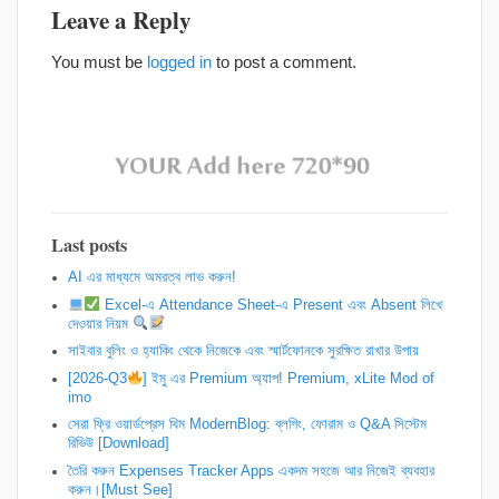
Leave a Reply
You must be
logged in
to post a comment.
Last posts
AI এর মাধ্যমে অমরত্ব লাভ করুন!
Excel-এ Attendance Sheet-এ Present এবং Absent লিখে
দেওয়ার নিয়ম
সাইবার বুলিং ও হ্যাকিং থেকে নিজেকে এবং স্মার্টফোনকে সুরক্ষিত রাখার উপায়
[2026-Q3
] ইমু এর Premium অ্যাপ! Premium, xLite Mod of
imo
সেরা ফ্রি ওয়ার্ডপ্রেস থিম ModernBlog: ব্লগিং, ফোরাম ও Q&A সিস্টেম
রিভিউ [Download]
তৈরি করুন Expenses Tracker Apps একদম সহজে আর নিজেই ব্যবহার
করুন।[Must See]