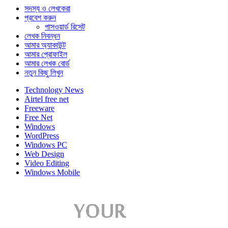
সদস্য ও লেখকেরা
প্রবেশ করুন
পাসওয়ার্ড রিসেট
লেখক নিবন্ধন
আমার অ্যাকাউন্ট
আমার প্রোফাইল
আমার লেখক বোর্ড
নতুন কিছু লিখুন
Technology News
Airtel free net
Freeware
Free Net
Windows
WordPress
Windows PC
Web Design
Video Editing
Windows Mobile