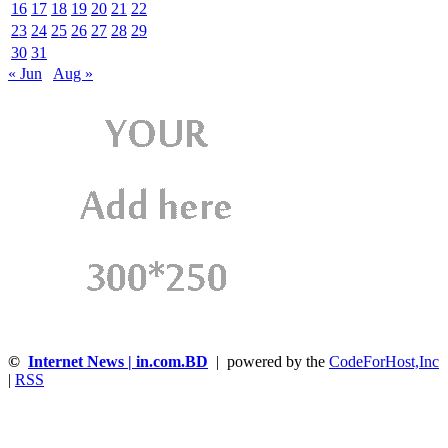
16
17
18
19
20
21
22
23
24
25
26
27
28
29
30
31
« Jun
Aug »
©
Internet News | in.com.BD
| powered by the
CodeForHost,Inc
|
RSS