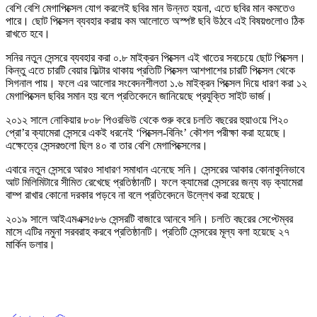
বেশি বেশি মেগাপিক্সেল যোগ করলেই ছবির মান উন্নত হয়না, এতে ছবির মান কমতেও
পারে। ছোট পিক্সেল ব্যবহার করায় কম আলোতে অস্পষ্ট ছবি উঠবে এই বিষয়গুলোও ঠিক
রাখতে হবে।
সনির নতুন সেন্সরে ব্যবহার করা ০.৮ মাইক্রন পিক্সেল এই খাতের সবচেয়ে ছোট পিক্সেল।
কিন্তু এতে চারটি বেয়ার ফিল্টার থাকায় প্রতিটি পিক্সেল আশপাশের চারটি পিক্সেল থেকে
সিগনাল পায়। ফলে এর আলোর সংবেদনশীলতা ১.৬ মাইক্রন পিক্সেল দিয়ে ধারণ করা ১২
মেগাপিক্সেল ছবির সমান হয় বলে প্রতিবেদনে জানিয়েছে প্রযুক্তি সাইট ভার্জ।
২০১২ সালে নোকিয়ার ৮০৮ পিওরভিউ থেকে শুরু করে চলতি বছরের হুয়াওয়ে পি২০
প্রো’র ক্যামেরা সেন্সরে একই ধরনেই ‘পিক্সেল-বিনিং’ কৌশল পরীক্ষা করা হয়েছে।
এক্ষেত্রে সেন্সরগুলো ছিল ৪০ বা তার বেশি মেগাপিক্সেলের।
এবারে নতুন সেন্সরে আরও সাধারণ সমাধান এনেছে সনি। সেন্সরের আকার কোনাকুনিভাবে
আট মিলিমিটারে সীমিত রেখেছে প্রতিষ্ঠানটি। ফলে ক্যামেরা সেন্সরের জন্য বড় ক্যামেরা
বাম্প রাখার কোনো দরকার পড়বে না বলে প্রতিবেদনে উল্লেখ করা হয়েছে।
২০১৯ সালে আইএমএক্স৫৮৬ সেন্সরটি বাজারে আনবে সনি। চলতি বছরের সেপ্টেম্বর
মাসে এটির নমুনা সরবরাহ করবে প্রতিষ্ঠানটি। প্রতিটি সেন্সরের মূল্য বলা হয়েছে ২৭
মার্কিন ডলার।