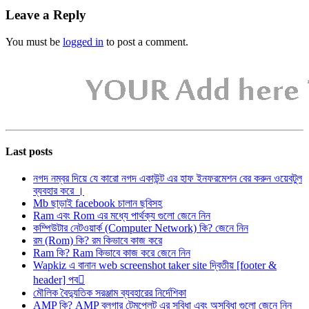
Leave a Reply
You must be
logged in
to post a comment.
Last posts
নগদ নম্বর দিয়ে যে কারো নগদ একাউন্ট এর হাফ ইনফরমেশন বের করুন ওয়েবটুল
ব্যবহার করে ।
Mb ছাড়াই facebook চালান ছবিসহ
Ram এবং Rom এর মধ্যে পার্থক্য গুলো জেনে নিন
কম্পিউটার নেটওয়ার্ক (Computer Network) কি? জেনে নিন
রম (Rom) কি? রম কিভাবে কাজ করে
Ram কি? Ram কিভাবে কাজ করে জেনে নিন
Wapkiz এ বানান web screenshot taker site দ্বিতীয় [footer &
header] পব
মৌলিক বৈদ্যুতিক সরঞ্জাম ব্যবহারের নির্দেশিকা
AMP কি? AMP ব্লগার টেমপ্লেট এর সুবিধা এবং অসুবিধা গুলো জেনে নিন